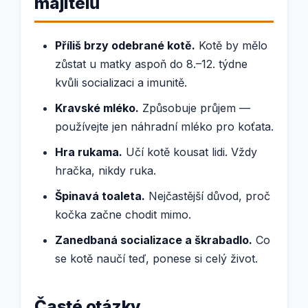
majitelů
Příliš brzy odebrané kotě.
Kotě by mělo
zůstat u matky aspoň do 8.–12. týdne
kvůli socializaci a imunitě.
Kravské mléko.
Způsobuje průjem —
používejte jen náhradní mléko pro koťata.
Hra rukama.
Učí kotě kousat lidi. Vždy
hračka, nikdy ruka.
Špinavá toaleta.
Nejčastější důvod, proč
kočka začne chodit mimo.
Zanedbaná socializace a škrabadlo.
Co
se kotě naučí teď, ponese si celý život.
Časté otázky