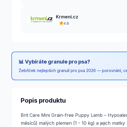
Krmení.cz
4.8
📊 Vybíráte granule pro psa?
Žebříček nejlepších granulí pro psa 2026 — porovnání, cen
Popis produktu
Brit Care Mini Grain-free Puppy Lamb – Hypoale
měsíců) malých plemen (1 - 10 kg) a jejich matk