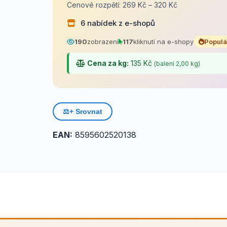
Cenové rozpětí: 269 Kč – 320 Kč
6 nabídek z e-shopů
190
zobrazení
117
kliknutí na e-shopy
Populá
Cena za kg:
135 Kč
(balení 2,00 kg)
⚖️
+ Srovnat
EAN:
8595602520138