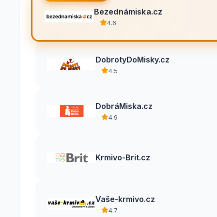
Bezednámiska.cz
4.6
DobrotyDoMisky.cz
4.5
DobráMiska.cz
4.9
Krmivo-Brit.cz
Vaše-krmivo.cz
4.7