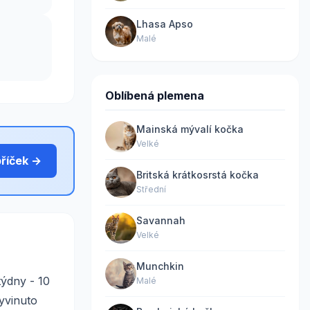
Lhasa Apso
Malé
Oblíbená plemena
Mainská mývalí kočka
Velké
bříček →
Britská krátkosrstá kočka
Střední
Savannah
Velké
Munchkin
týdny - 10
Malé
yvinuto