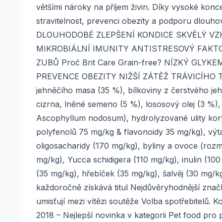
většími nároky na příjem živin. Díky vysoké koncen
stravitelnost, prevenci obezity a podporu dlouh
DLOUHODOBÉ ZLEPŠENÍ KONDICE SKVĚLÝ VZ
MIKROBIÁLNÍ IMUNITY ANTISTRESOVÝ FAKT
ZUBŮ Proč Brit Care Grain-free? NÍZKÝ GL
PREVENCE OBEZITY NIŽŠÍ ZÁTĚŽ TRÁVICÍHO
jehněčího masa (35 %), bílkoviny z čerstvého je
cizrna, lněné semeno (5 %), lososový olej (3 %),
Ascophyllum nodosum), hydrolyzované ulity korý
polyfenolů 75 mg/kg & flavonoidy 35 mg/kg), vý
oligosacharidy (170 mg/kg), byliny a ovoce (rozm
mg/kg), Yucca schidigera (110 mg/kg), inulin (10
(35 mg/kg), hřebíček (35 mg/kg), šalvěj (30 mg/kg
každoročně získává titul Nejdůvěryhodnější značk
umisťují mezi vítězi soutěže Volba spotřebitelů. K
2018 – Nejlepší novinka v kategorii Pet food pro