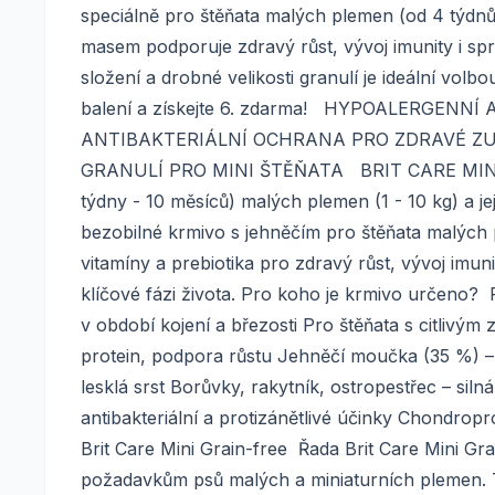
speciálně pro štěňata malých plemen (od 4 týdnů
masem podporuje zdravý růst, vývoj imunity i sp
složení a drobné velikosti granulí je ideální volb
balení a získejte 6. zdarma! HYPOALERGE
ANTIBAKTERIÁLNÍ OCHRANA PRO ZDRAVÉ ZU
GRANULÍ PRO MINI ŠTĚŇATA BRIT CARE MINI 
týdny - 10 měsíců) malých plemen (1 - 10 kg) a j
bezobilné krmivo s jehněčím pro štěňata malých 
vitamíny a prebiotika pro zdravý růst, vývoj imuni
klíčové fázi života. Pro koho je krmivo určeno? 
v období kojení a březosti Pro štěňata s citlivým
protein, podpora růstu Jehněčí moučka (35 %) – 
lesklá srst Borůvky, rakytník, ostropestřec – siln
antibakteriální a protizánětlivé účinky Chondropr
Brit Care Mini Grain-free Řada Brit Care Mini Gr
požadavkům psů malých a miniaturních plemen. Tit