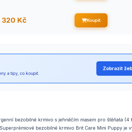
320 Kč
Koupit
Zobrazit že
y a tipy, co koupit.
rgenní bezobilné krmivo s jehněčím masem pro štěňata (4 
y Superprémiové bezobilné krmivo Brit Care Mini Puppy je v