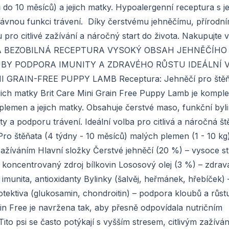
 do 10 měsíců) a jejich matky. Hypoalergenní receptura s 
rávnou funkci trávení. Díky čerstvému jehněčímu, přírodn
ou pro citlivé zažívání a náročný start do života. Nakupujte 
NNÍ A BEZOBILNÁ RECEPTURA VYSOKÝ OBSAH JEHNĚČÍH
BY PODPORA IMUNITY A ZDRAVÉHO RŮSTU IDEÁLNÍ V
GRAIN-FREE PUPPY LAMB Receptura: Jehněčí pro štěň
ejich matky Brit Care Mini Grain Free Puppy Lamb je komple
plemen a jejich matky. Obsahuje čerstvé maso, funkční byli
ty a podporu trávení. Ideální volba pro citlivá a náročná št
Pro štěňata (4 týdny - 10 měsíců) malých plemen (1 - 10 kg
 zažíváním Hlavní složky Čerstvé jehněčí (20 %) – vysoce st
koncentrovaný zdroj bílkovin Lososový olej (3 %) – zdrav
á imunita, antioxidanty Bylinky (šalvěj, heřmánek, hřebíček) 
otektiva (glukosamin, chondroitin) – podpora kloubů a růstu
ain Free je navržena tak, aby přesně odpovídala nutričním
o psi se často potýkají s vyšším stresem, citlivým zažívá