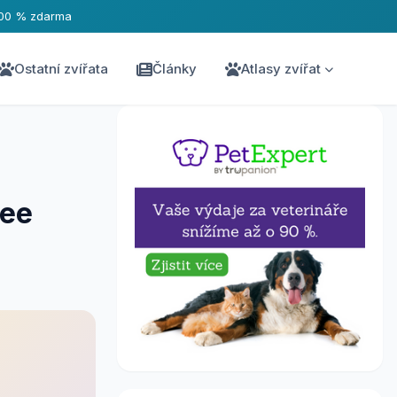
00 % zdarma
Ostatní zvířata
Články
Atlasy zvířat
ree