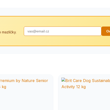
O
 mazlíčky.