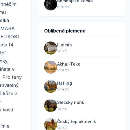
Bombajská kočka
jehněčím
Střední
ímu
velká
O MASA
Oblíbená plemena
ELIKOST
ata (4
Lipicán
Velké
tní
nky,
Akhal-Teke
ěňata v
Střední
) Pro feny
Hafling
ravitelný
Střední
á kůže a
–
Slezský norik
Velké
 kostí
Český teplokrevník
ním a
Velké