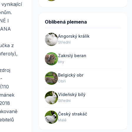
vynikající
emenům.
NÉ I
Oblíbená plemena
RANA
Angorský králík
Střední
čka z
feroly),
Zakrslý beran
,
tiny
zdroj
Belgický obr
n-
Obří
(110
eřmánek
Vídeňský bílý
Střední
 2018
pakovaně
Český strakáč
ebitelů
Malé