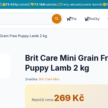
ů
|
75 931
produktů
|
73 148
nabídek
|
Ceny aktualizované denně
|
1
Psi
Kočky
i Grain Free Puppy Lamb 2 kg
Brit Care Mini Grain F
Puppy Lamb 2 kg
Značka:
Brit Care Mini
269 Kč
Nejnižší cena: