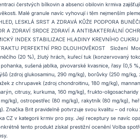
traci čerstvých bílkovin a absenci obilovin krmiva zajišťují 
ověkosti. Malé granule navíc vyhovují i těm nejmenším pl
HLED, LESKLÁ SRST A ZDRAVÁ KŮŽE PODPORA BUNĚČ
OR A ZDRAVÍ SRDCE ZDRAVÍ A ANTIBAKTERIÁLNÍ OCH
YKEMICKÝ INDEX STABILIZACE HLADINY KREVNÍHO CUKRU
 TRAKTU PERFEKTNÍ PRO DLOUHOVĚKOST Složení Mou
hněčího (20 %), žlutý hrách, kuřecí tuk (konzervovaný toko
 pohanka, sušená jablka, pivovarské kvasnice, řasy (0,5 %
šů (zdroj glukosaminu, 290 mg/kg), borůvky (250 mg/kg, 
tažek z chrupavek (zdroj chondroitinu, 180 mg/kg), manna
arýn, citrusy, kurkuma, 160 mg/kg), frukto-oligosacharidy 
0 mg/kg), ostropestřec (80 mg/kg), rakytník (80 mg/kg), h
). Značka Brit pravidelně potvrzuje svou kvalitu – od roku
a CZ v kategorii krmiv pro psy. Její receptury se navíc o
onkrétně tento produkt získal prestižní ocenění Volba spotř
 psy.