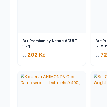
Brit Premium by Nature ADULT L
Brit P
3 kg
S+M 1
202 Kč
72
od
od