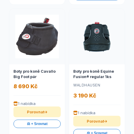
Boty pro koně Cavallo
Boty pro koně Equine
Big Foot pár
Fusion® regular 1ks
WALDHAUSEN
8 690 Kč
3 190 Kč
1 nabídka
Porovnat
1 nabídka
Porovnat
⚖️ + Srovnat
⚖️ + Srovnat