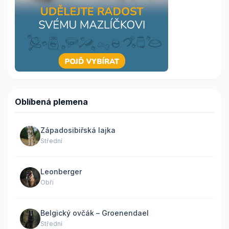
Oblíbená plemena
Západosibiřská lajka
Střední
Leonberger
Obří
Belgický ovčák – Groenendael
Střední