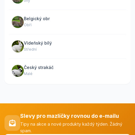
tiny
Belgický obr
Obří
Vídeňský bílý
Střední
Český strakáč
Malé
Slevy pro mazlíčky rovnou do e-mailu
Tipy na akce a nové produkty každý týden. Žádný
spam.