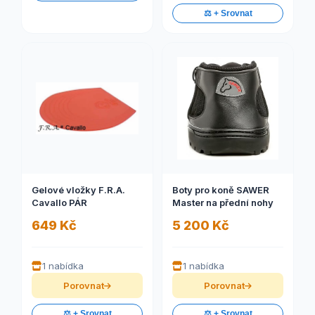
⚖️ + Srovnat
Gelové vložky F.R.A.
Boty pro koně SAWER
Cavallo PÁR
Master na přední nohy
649 Kč
5 200 Kč
1 nabídka
1 nabídka
Porovnat
Porovnat
⚖️ + Srovnat
⚖️ + Srovnat