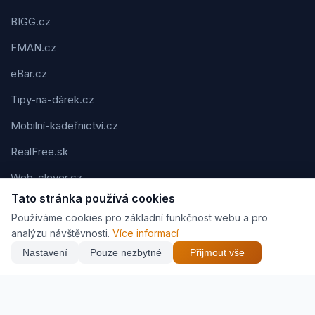
BIGG.cz
FMAN.cz
eBar.cz
Tipy-na-dárek.cz
Mobilní-kadeřnictví.cz
RealFree.sk
Web-clever.cz
Tato stránka používá cookies
Kvízov.cz
Používáme cookies pro základní funkčnost webu a pro
Karavaning.net
analýzu návštěvnosti.
Více informací
Nastavení
Pouze nezbytné
Přijmout vše
CVčko.eu