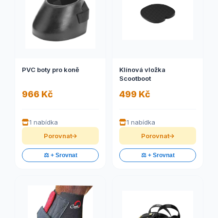
PVC boty pro koně
Klínová vložka
Scootboot
966 Kč
499 Kč
1 nabídka
1 nabídka
Porovnat
Porovnat
⚖️ + Srovnat
⚖️ + Srovnat