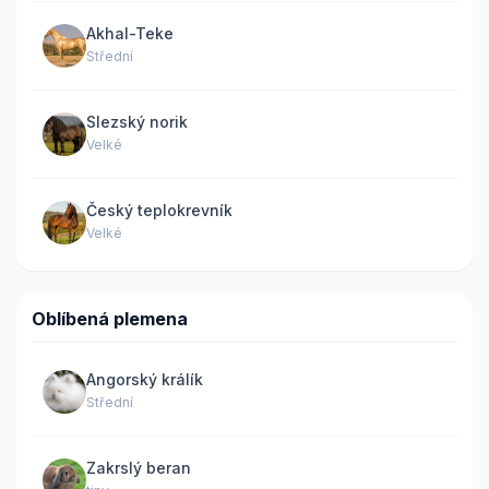
Akhal-Teke
Střední
Slezský norik
Velké
Český teplokrevník
Velké
Oblíbená plemena
Angorský králík
Střední
Zakrslý beran