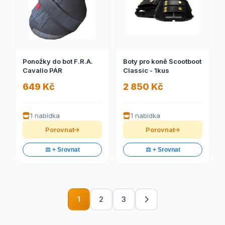
Ponožky do bot F.R.A.
Boty pro koně Scootboot
Cavallo PÁR
Classic - 1kus
649 Kč
2 850 Kč
1 nabídka
1 nabídka
Porovnat
Porovnat
⚖️ + Srovnat
⚖️ + Srovnat
1
2
3