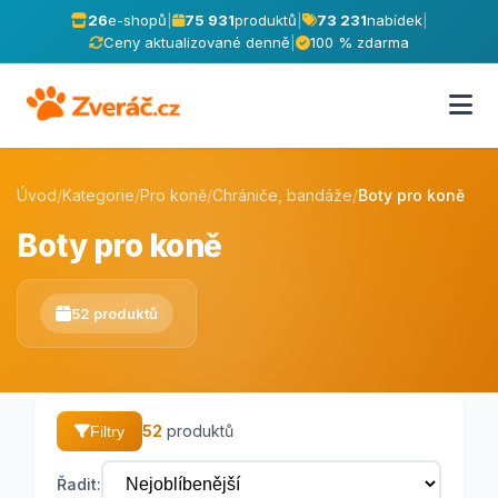
26
e-shopů
|
75 931
produktů
|
73 231
nabídek
|
Ceny aktualizované denně
|
100 % zdarma
Úvod
/
Kategorie
/
Pro koně
/
Chrániče, bandáže
/
Boty pro koně
Boty pro koně
52 produktů
52
produktů
Filtry
Řadit: