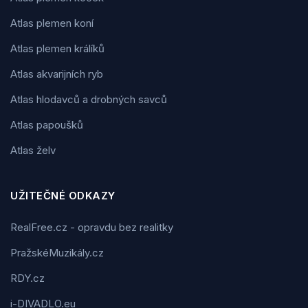
Atlas plemen koní
Atlas plemen králíků
Atlas akvarijních ryb
Atlas hlodavců a drobných savců
Atlas papoušků
Atlas želv
UŽITEČNÉ ODKAZY
RealFree.cz - opravdu bez realitky
PražskéMuzikály.cz
RDY.cz
i-DIVADLO.eu