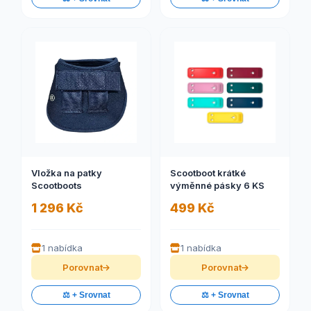
Vložka na patky
Scootboot krátké
Scootboots
výměnné pásky 6 KS
1 296 Kč
499 Kč
1 nabídka
1 nabídka
Porovnat
Porovnat
⚖️ + Srovnat
⚖️ + Srovnat