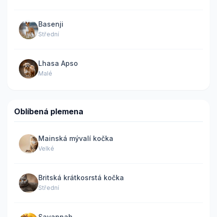
Basenji
Střední
Lhasa Apso
Malé
Oblíbená plemena
Mainská mývalí kočka
Velké
Britská krátkosrstá kočka
Střední
Savannah