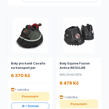
Boty pro koně Cavallo
Boty Equine Fusion
na transport pár
Active REGULAR
WALDHAUSEN
6 370 Kč
6 479 Kč
1 nabídka
Porovnat
1 nabídka
Porovnat
⚖️ + Srovnat