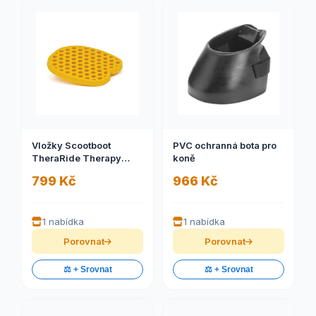
Vložky Scootboot
PVC ochranná bota pro
TheraRide Therapy
koně
Pads (TPU)
799 Kč
966 Kč
1 nabídka
1 nabídka
Porovnat
Porovnat
⚖️ + Srovnat
⚖️ + Srovnat