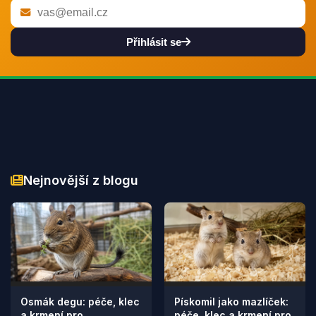
Přihlásit se
Nejnovější z blogu
Osmák degu: péče, klec
Pískomil jako mazlíček:
a krmení pro
péče, klec a krmení pro