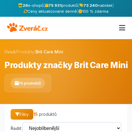
26
e-shopů
|
75 931
produktů
|
73 240
nabídek
|
Ceny aktualizované denně
|
100 % zdarma
Úvod
/
Produkty
/
Brit Care Mini
Produkty značky Brit Care Mini
15 produktů
15
produktů
Filtry
Řadit: