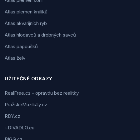
Atlas plemen koní
Atlas plemen králíků
Atlas akvarijních ryb
Atlas hlodavců a drobných savců
Atlas papoušků
Atlas želv
UŽITEČNÉ ODKAZY
RealFree.cz - opravdu bez realitky
PražskéMuzikály.cz
RDY.cz
i-DIVADLO.eu
BIGG.cz