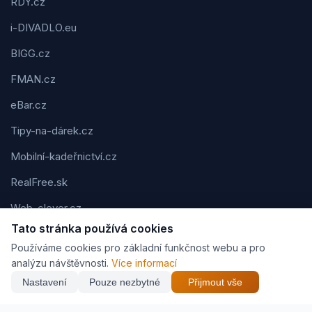
RDY.cz
i-DIVADLO.eu
BIGG.cz
FMAN.cz
eBar.cz
Tipy-na-dárek.cz
Mobilní-kadeřnictví.cz
RealFree.sk
Web-clever.cz
Tato stránka používá cookies
Kvízov.cz
Používáme cookies pro základní funkčnost webu a pro
Karavaning.net
analýzu návštěvnosti.
Více informací
Nastavení
Pouze nezbytné
Přijmout vše
CVčko.eu