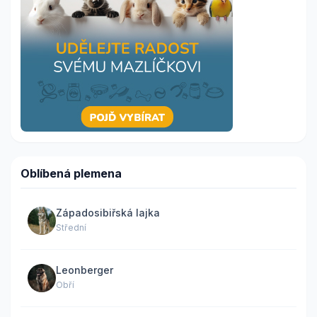
Oblíbená plemena
Západosibiřská lajka
Střední
Leonberger
Obří