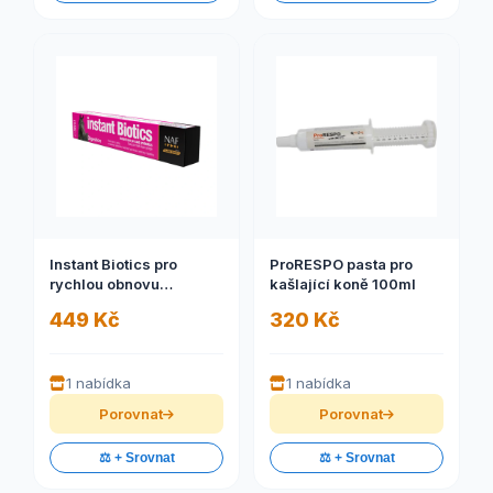
Instant Biotics pro
ProRESPO pasta pro
rychlou obnovu
kašlající koně 100ml
přirozené střevní
449 Kč
320 Kč
mikroflóry (Tuba 30 ml)
(Pasta s probiotiky)
1 nabídka
1 nabídka
Porovnat
Porovnat
⚖️ + Srovnat
⚖️ + Srovnat