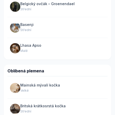
Belgický ovčák – Groenendael
Střední
Basenji
Střední
Lhasa Apso
Malé
Oblíbená plemena
Mainská mývalí kočka
Velké
Britská krátkosrstá kočka
Střední