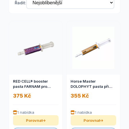
Řadit:
RED CELL® booster
Horse Master
pasta FARNAM pro
DOLOPHYT pasta při
maximální výkon 60ml
poruchách pohybového
375 Kč
355 Kč
aparátu a schvácení
1 nabídka
1 nabídka
Porovnat
Porovnat