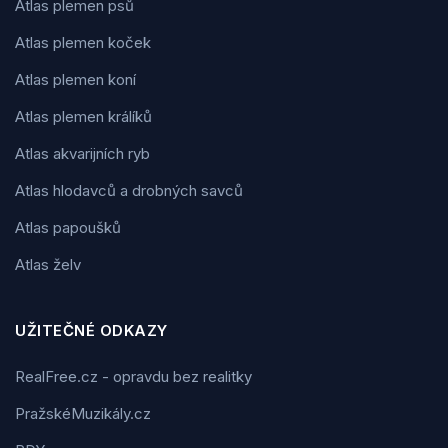
Atlas plemen psů
Atlas plemen koček
Atlas plemen koní
Atlas plemen králíků
Atlas akvarijních ryb
Atlas hlodavců a drobných savců
Atlas papoušků
Atlas želv
UŽITEČNÉ ODKAZY
RealFree.cz - opravdu bez realitky
PražskéMuzikály.cz