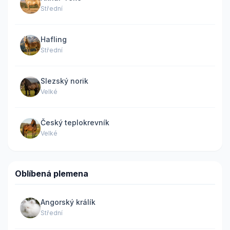
Střední
Hafling
Střední
Slezský norik
Velké
Český teplokrevník
Velké
Oblíbená plemena
Angorský králík
Střední