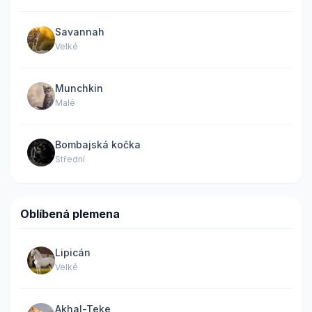
Savannah
Velké
Munchkin
Malé
Bombajská kočka
Střední
Oblíbená plemena
Lipicán
Velké
Akhal-Teke