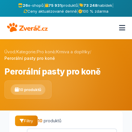
26
e-shopů
|
75 931
produktů
|
73 248
nabídek
|
Ceny aktualizované denně
|
100 % zdarma
Úvod
/
Kategorie
/
Pro koně
/
Krmiva a doplňky
/
Perorální pasty pro koně
Perorální pasty pro koně
10 produktů
10
produktů
Filtry