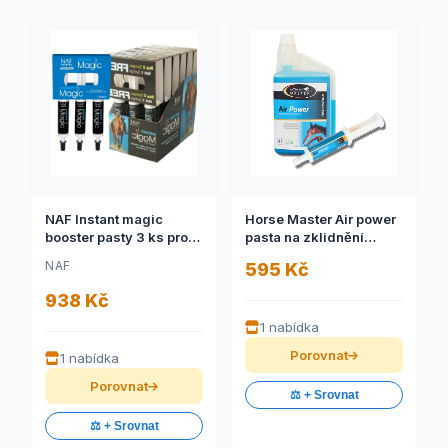
NAF Instant magic
Horse Master Air power
booster pasty 3 ks pro
pasta na zklidnění
okamžité zklidnění (NAF
dýchacích cest 50g
NAF
595 Kč
Instant magic, booster
pro okamžité zklidnění,
938 Kč
balení 3ks)
1 nabídka
Porovnat
1 nabídka
Porovnat
⚖️ + Srovnat
⚖️ + Srovnat