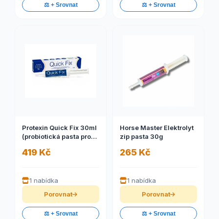
⚖️ + Srovnat
⚖️ + Srovnat
Protexin Quick Fix 30ml
Horse Master Elektrolyt
(probiotická pasta pro
zip pasta 30g
koně)
419 Kč
265 Kč
1 nabídka
1 nabídka
Porovnat
Porovnat
⚖️ + Srovnat
⚖️ + Srovnat