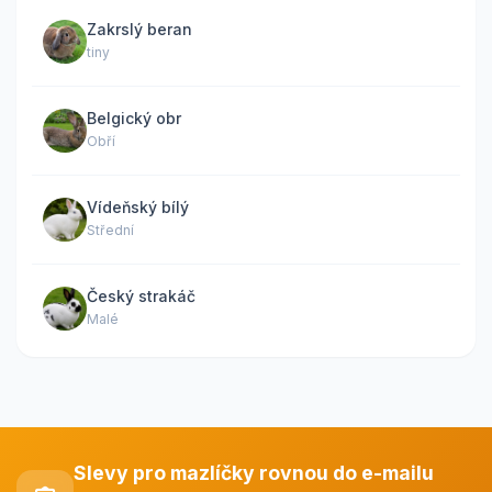
Zakrslý beran
tiny
Belgický obr
Obří
Vídeňský bílý
Střední
Český strakáč
Malé
Slevy pro mazlíčky rovnou do e-mailu