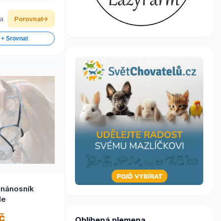
ka
Porovnat
 + Srovnat
 nánosník
de
č
Oblíbená plemena