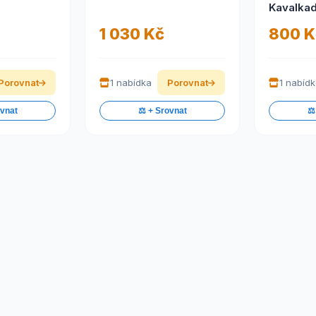
Kavalka
1 030 Kč
800 K
Porovnat
1 nabídka
Porovnat
1 nabíd
ovnat
⚖️ + Srovnat
⚖️