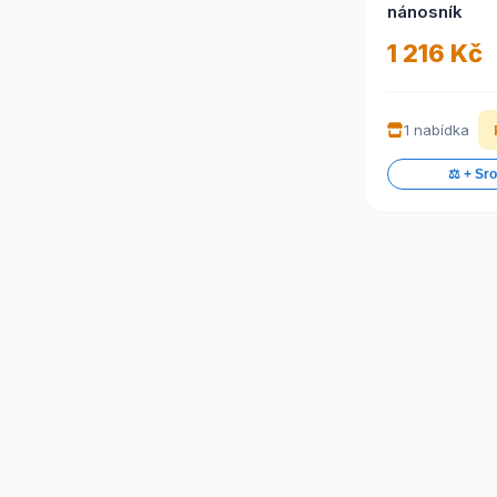
nánosník
1 216 Kč
1 nabídka
⚖️ + Sr