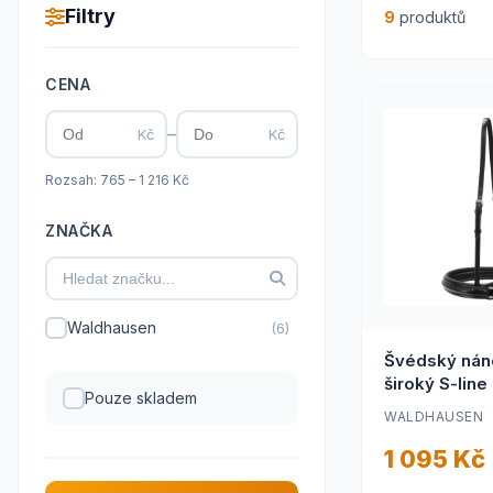
Filtry
9
produktů
CENA
–
Kč
Kč
Rozsah: 765 – 1 216 Kč
ZNAČKA
Waldhausen
(6)
Švédský nán
široký S-line
Pouze skladem
kvalita kůže)
WALDHAUSEN
1 095 Kč