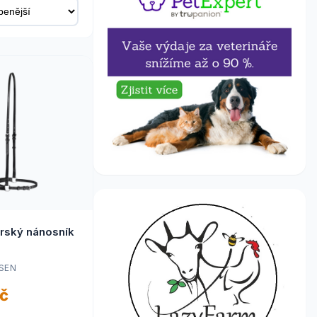
rský nánosník
SEN
č