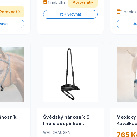
1 nabídka
Porovnat
Porovnat
1 nabíd
⚖️ + Srovnat
ovnat
⚖️
ánosník
Švédský nánosník S-
Mexický
line s podpínkou
Kavalka
(Nejvyšší kvalita kůže)
WALDHAUSEN
765 K