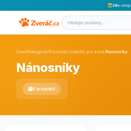
26
e-shop
Úvod
/
Kategorie
/
Pro koně
/
Uzdečky pro koně
/
Nánosníky
Nánosníky
9 produktů