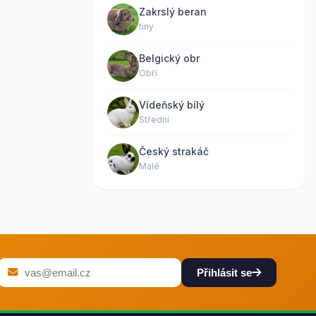
Zakrslý beran
tiny
Belgický obr
Obří
Vídeňský bílý
Střední
Český strakáč
Malé
Přihlásit se