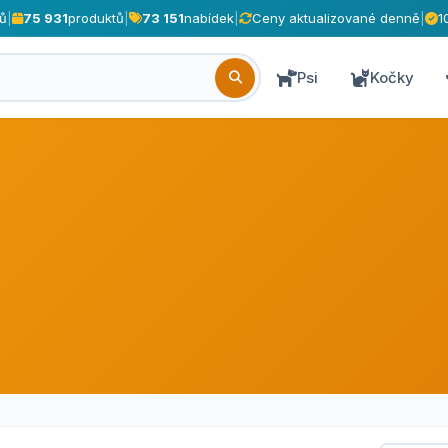
ů
|
75 931
produktů
|
73 151
nabídek
|
Ceny aktualizované denně
|
1
Psi
Kočky