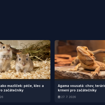
jako mazlíček: péče, klec a
Agama vousatá: chov, terár
ro začátečníky
krmení pro začátečníky
026
27. 7. 2026