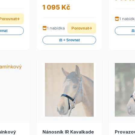
1 095 Kč
Porovnat
1 nabíd
1 nabídka
Porovnat
ovnat
⚖️
⚖️ + Srovnat
mínkový
Nánosník IR Kavalkade
Provazo