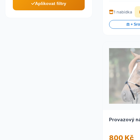
Aplikovat filtry
1 nabídka
⚖️ + Sr
Provazový n
800 Kč