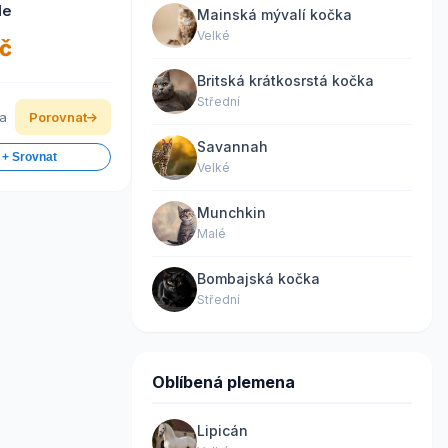
de
Mainská mývalí kočka
Velké
č
Britská krátkosrstá kočka
Střední
ka
Porovnat
Savannah
 + Srovnat
Velké
Munchkin
Malé
Bombajská kočka
Střední
Oblíbená plemena
Lipicán