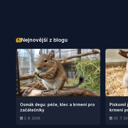
Nejnovější z blogu
Osmák degu: péče, klec a krmení pro
Pískomil 
začátečníky
krmení p
2. 8. 2026
30. 7. 2