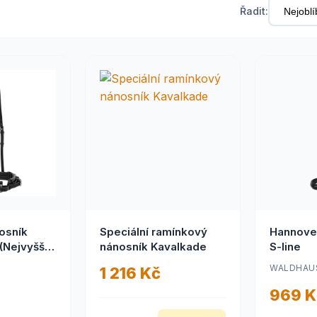
Řadit:
osník
Speciální ramínkový
Hannove
 (Nejvyšší
nánosník Kavalkade
S-line
WALDHAU
1 216 Kč
969 K