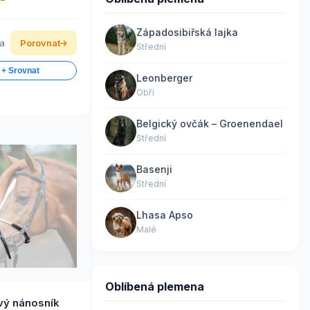
Západosibiřská lajka
ka
Porovnat
Střední
 + Srovnat
Leonberger
Obří
Belgický ovčák – Groenendael
Střední
Basenji
Střední
Lhasa Apso
Malé
Oblíbená plemena
vý nánosník