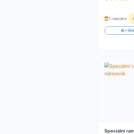
1 nabídka
⚖️ + Sr
Speciální ra