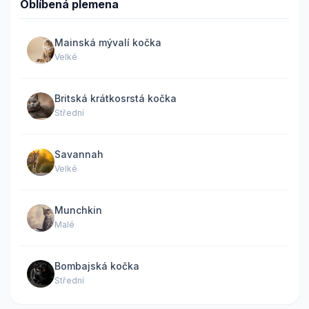
Oblíbená plemena
Mainská mývalí kočka
Velké
Britská krátkosrstá kočka
Střední
Savannah
Velké
Munchkin
Malé
Bombajská kočka
Střední