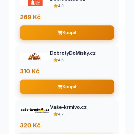
4.9
269 Kč
Koupit
DobrotyDoMisky.cz
4.5
310 Kč
Koupit
Vaše-krmivo.cz
4.7
320 Kč