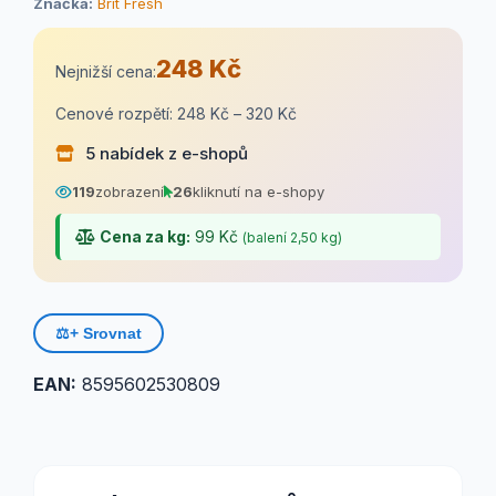
Značka:
Brit Fresh
248 Kč
Nejnižší cena:
Cenové rozpětí: 248 Kč – 320 Kč
5 nabídek z e-shopů
119
zobrazení
26
kliknutí na e-shopy
Cena za kg:
99 Kč
(balení 2,50 kg)
⚖️
+ Srovnat
EAN:
8595602530809