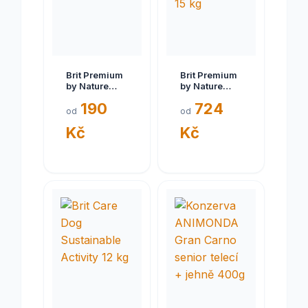
Brit Premium
Brit Premium
by Nature
by Nature
ADULT L 3 kg
Senior S+M
190
724
15 kg
od
od
Kč
Kč