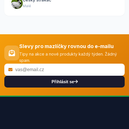
Malé
Slevy pro mazlíčky rovnou do e-mailu
Tipy na akce a nové produkty každý týden. Žádný
spam.
Přihlásit se