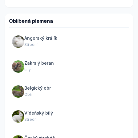
Oblíbená plemena
Angorský králík
Střední
Zakrslý beran
tiny
Belgický obr
Obří
Vídeňský bílý
Střední
Český strakáč