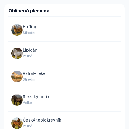
Oblíbená plemena
Hafling
Střední
Lipicán
Velké
Akhal-Teke
Střední
Slezský norik
Velké
Český teplokrevník
Velké