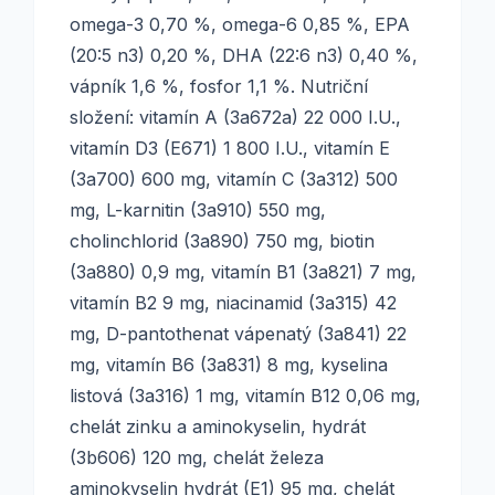
omega-3 0,70 %, omega-6 0,85 %, EPA
(20:5 n3) 0,20 %, DHA (22:6 n3) 0,40 %,
vápník 1,6 %, fosfor 1,1 %. Nutriční
složení: vitamín A (3a672a) 22 000 I.U.,
vitamín D3 (E671) 1 800 I.U., vitamín E
(3a700) 600 mg, vitamín C (3a312) 500
mg, L-karnitin (3a910) 550 mg,
cholinchlorid (3a890) 750 mg, biotin
(3a880) 0,9 mg, vitamín B1 (3a821) 7 mg,
vitamín B2 9 mg, niacinamid (3a315) 42
mg, D-pantothenat vápenatý (3a841) 22
mg, vitamín B6 (3a831) 8 mg, kyselina
listová (3a316) 1 mg, vitamín B12 0,06 mg,
chelát zinku a aminokyselin, hydrát
(3b606) 120 mg, chelát železa
aminokyselin hydrát (E1) 95 mg, chelát