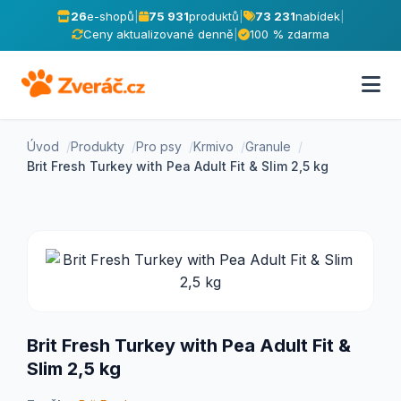
26
e-shopů
|
75 931
produktů
|
73 231
nabídek
|
Ceny aktualizované denně
|
100 % zdarma
Úvod
Produkty
Pro psy
Krmivo
Granule
Brit Fresh Turkey with Pea Adult Fit & Slim 2,5 kg
Brit Fresh Turkey with Pea Adult Fit &
Slim 2,5 kg