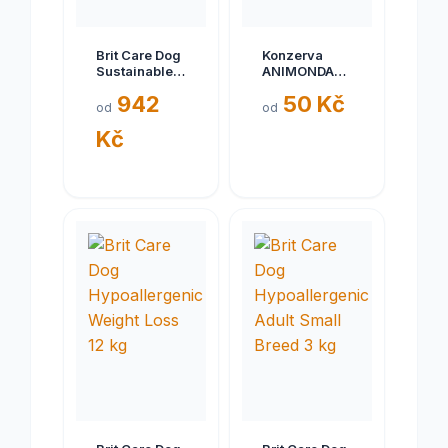
Brit Care Dog
Konzerva
Sustainable
ANIMONDA
Activity 12 kg
Gran Carno
942
50 Kč
senior telecí
od
od
+ jehně 400g
Kč