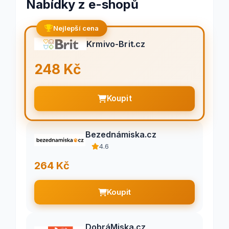
Nabídky z e-shopů
Nejlepší cena
Krmivo-Brit.cz
248 Kč
Koupit
Bezednámiska.cz
4.6
264 Kč
Koupit
DobráMiska.cz