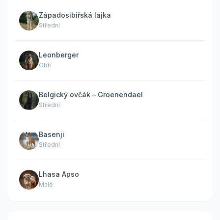
Západosibiřská lajka
Střední
Leonberger
Obří
Belgický ovčák – Groenendael
Střední
Basenji
Střední
Lhasa Apso
Malé