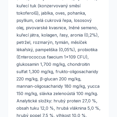
kuřecí tuk (konzervovaný směsí
tokoferolů), jablka, oves, pohanka,
psyllium, celá cukrová řepa, lososový
olej, pivovarské kvasnice, lněné semeno,
kuřecí játra, kolagen, řasy, aronia (0,2%),
petržel, rozmarýn, tymián, měsíček
lékařský, pampeliška (0,05%), probiotika
(Enterococcus faecium 1x109 CFU),
glukosamin 1,700 mg/kg, chondroitin
sulfat 1,300 mg/kg, frukto-oligosacharidy
220 mg/kg, β-glucan 200 mg/kg,
mannan-oligosacharidy 180 mg/kg, yucca
150 mg/kg, slávka zelenoústá 100 mg/kg.
Analytické složky: hrubý protein 27,0 %,
obsah tuku 12,0 %, hrubá vláknina 5,0 %,
hrubý popel 7,5 %, vlhkost 10,0 %,