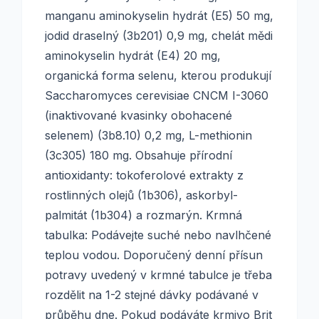
manganu aminokyselin hydrát (E5) 50 mg,
jodid draselný (3b201) 0,9 mg, chelát mědi
aminokyselin hydrát (E4) 20 mg,
organická forma selenu, kterou produkují
Saccharomyces cerevisiae CNCM I-3060
(inaktivované kvasinky obohacené
selenem) (3b8.10) 0,2 mg, L-methionin
(3c305) 180 mg. Obsahuje přírodní
antioxidanty: tokoferolové extrakty z
rostlinných olejů (1b306), askorbyl-
palmitát (1b304) a rozmarýn. Krmná
tabulka: Podávejte suché nebo navlhčené
teplou vodou. Doporučený denní přísun
potravy uvedený v krmné tabulce je třeba
rozdělit na 1-2 stejné dávky podávané v
průběhu dne. Pokud podáváte krmivo Brit