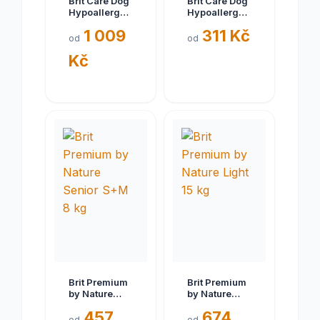
Brit Care Dog
Brit Care Dog
Hypoallergenic
Hypoallergenic
Weight Loss
Adult Small
1 009
311 Kč
12 kg
Breed 3 kg
od
od
Kč
Brit Premium
Brit Premium
by Nature
by Nature
Senior S+M 8
Light 15 kg
457
674
kg
od
od