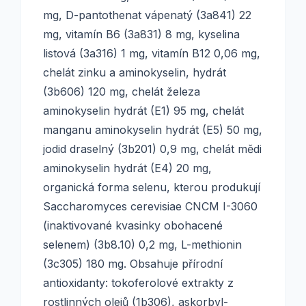
mg, D-pantothenat vápenatý (3a841) 22
mg, vitamín B6 (3a831) 8 mg, kyselina
listová (3a316) 1 mg, vitamín B12 0,06 mg,
chelát zinku a aminokyselin, hydrát
(3b606) 120 mg, chelát železa
aminokyselin hydrát (E1) 95 mg, chelát
manganu aminokyselin hydrát (E5) 50 mg,
jodid draselný (3b201) 0,9 mg, chelát mědi
aminokyselin hydrát (E4) 20 mg,
organická forma selenu, kterou produkují
Saccharomyces cerevisiae CNCM I-3060
(inaktivované kvasinky obohacené
selenem) (3b8.10) 0,2 mg, L-methionin
(3c305) 180 mg. Obsahuje přírodní
antioxidanty: tokoferolové extrakty z
rostlinných olejů (1b306), askorbyl-