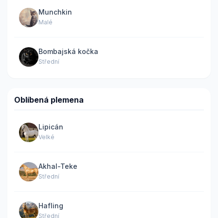
Munchkin
Malé
Bombajská kočka
Střední
Oblíbená plemena
Lipicán
Velké
Akhal-Teke
Střední
Hafling
Střední