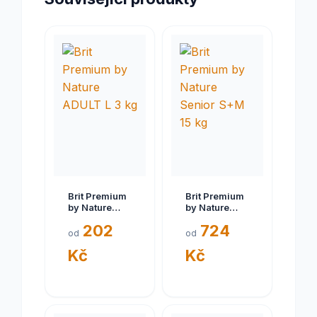
Brit Premium
Brit Premium
by Nature
by Nature
ADULT L 3 kg
Senior S+M
202
724
15 kg
od
od
Kč
Kč