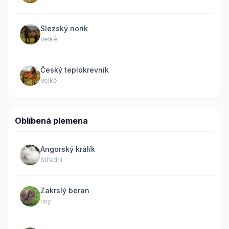
Slezský norik
Velké
Český teplokrevník
Velké
Oblíbená plemena
Angorský králík
Střední
Zakrslý beran
tiny