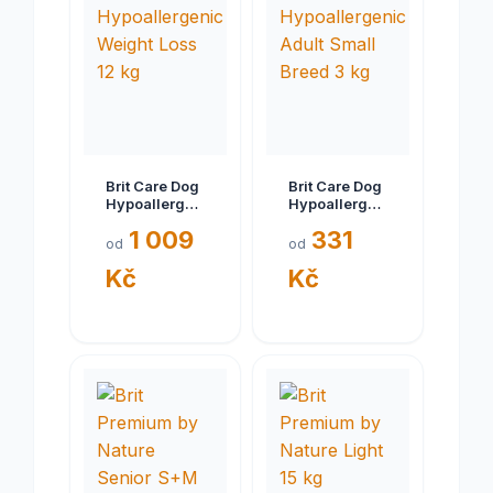
Brit Care Dog
Brit Care Dog
Hypoallergenic
Hypoallergenic
Weight Loss
Adult Small
1 009
331
12 kg
Breed 3 kg
od
od
Kč
Kč