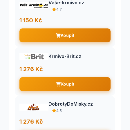
Vaše-krmivo.cz
4.7
1 150 Kč
Koupit
Krmivo-Brit.cz
1 276 Kč
Koupit
DobrotyDoMisky.cz
4.5
1 276 Kč