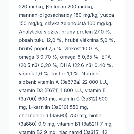
220 mg/kg, β-glucan 200 mg/kg,
mannan-oligosacharidy 180 mg/kg, yucca
150 mg/kg, slávka zelenoústá 100 mg/kg.
Analytické složky: hrubý protein 27,0 %,
obsah tuku 12,0 %, hrubá vláknina 5,0 %,
hrubý popel 7,5 %, vlhkost 10,0 %,
omega-3 0,70 %, omega-6 0,85 %, EPA
(20:5 n3) 0,20 %, DHA (22:6 n3) 0,40 %,
vápník 1,6 %, fosfor 1,1 %. Nutriční
složení: vitamín A (3a672a) 22 000 I.U.,
vitamín D3 (E671) 1 800 I.U., vitamín E
(3a700) 600 mg, vitamín C (3a312) 500
mg, L-karnitin (3a910) 550 mg,
cholinchlorid (3a890) 750 mg, biotin
(3a880) 0,9 mg, vitamín B1 (3a821) 7 mg,
vitamín B2 9 mg, niacinamid (3a315) 42