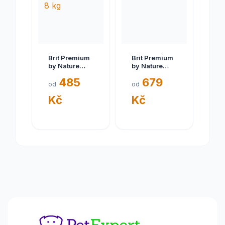
Brit Premium
Brit Premium
by Nature
by Nature
Senior S+M 8
Light 15 kg
485
679
kg
od
od
Kč
Kč