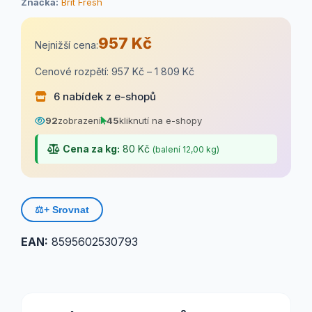
Značka:
Brit Fresh
957 Kč
Nejnižší cena:
Cenové rozpětí: 957 Kč – 1 809 Kč
6 nabídek z e-shopů
92
zobrazení
45
kliknutí na e-shopy
Cena za kg:
80 Kč
(balení 12,00 kg)
⚖️
+ Srovnat
EAN:
8595602530793