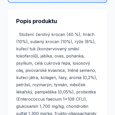
Popis produktu
Složení: čerstvý krocan (40 %), hrách
(10%), sušený krocan (10%), rýže (8%),
kuřecí tuk (konzervovaný směsí
tokoferolů), jablka, oves, pohanka,
psyllium, celá cukrová řepa, lososový
olej, pivovarské kvasnice, lněné semeno,
kuřecí játra, kolagen, řasy, aronia (0,2%),
petržel, rozmarýn, tymián, měsíček
lékařský, pampeliška (0,05%), probiotika
(Enterococcus faecium 1x109 CFU),
glukosamin 1,700 mg/kg, chondroitin
sulfat 1,300 mg/kg, frukto-oligosacharidy