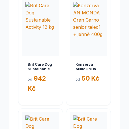
Brit Care Dog
Konzerva
Sustainable
ANIMONDA
Activity 12 kg
Gran Carno
942
50 Kč
senior telecí
od
od
+ jehně 400g
Kč