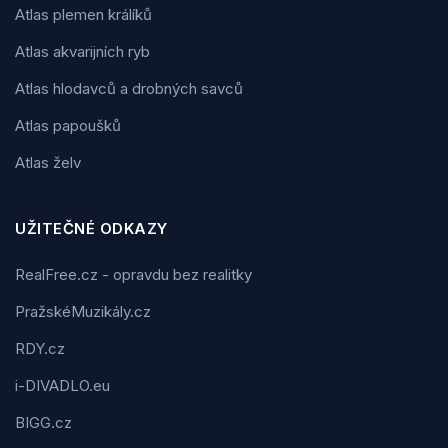
Atlas plemen králíků
Atlas akvarijních ryb
Atlas hlodavců a drobných savců
Atlas papoušků
Atlas želv
UŽITEČNÉ ODKAZY
RealFree.cz - opravdu bez realitky
PražskéMuzikály.cz
RDY.cz
i-DIVADLO.eu
BIGG.cz