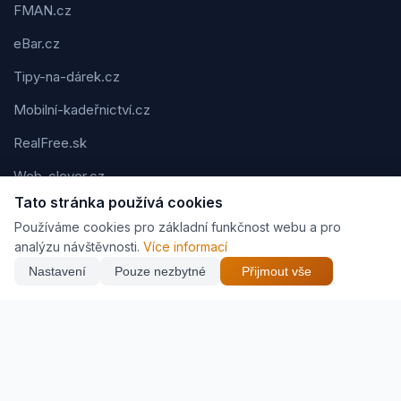
FMAN.cz
eBar.cz
Tipy-na-dárek.cz
Mobilní-kadeřnictví.cz
RealFree.sk
Web-clever.cz
Tato stránka používá cookies
Kvízov.cz
Používáme cookies pro základní funkčnost webu a pro
Karavaning.net
analýzu návštěvnosti.
Více informací
Nastavení
Pouze nezbytné
Přijmout vše
CVčko.eu
NEJNIŽŠÍ CENA
Najít nejlepší cenu
957 Kč
Podmínky použití
Ochrana osobních údajů
Cookies
Jak vyděláváme (affiliate)