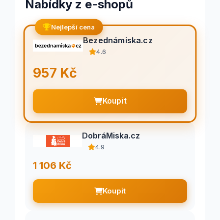
Nabídky z e-shopů
Nejlepší cena
Bezednámiska.cz
4.6
957 Kč
Koupit
DobráMiska.cz
4.9
1 106 Kč
Koupit