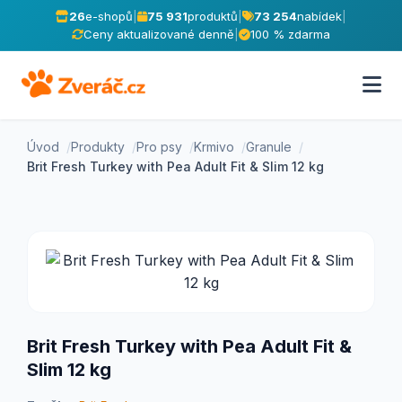
26
e-shopů
|
75 931
produktů
|
73 254
nabídek
|
Ceny aktualizované denně
|
100 % zdarma
Úvod
Produkty
Pro psy
Krmivo
Granule
Brit Fresh Turkey with Pea Adult Fit & Slim 12 kg
Brit Fresh Turkey with Pea Adult Fit &
Slim 12 kg