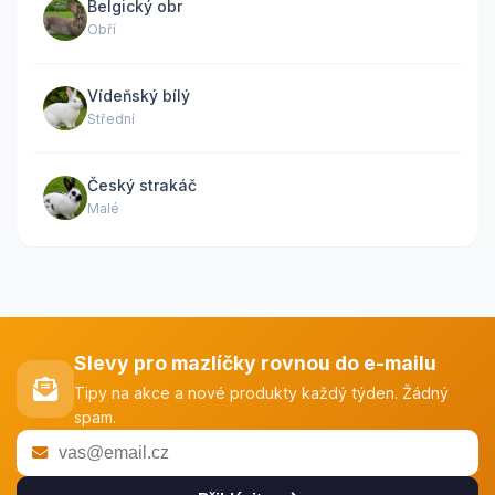
Belgický obr
Obří
Vídeňský bílý
Střední
Český strakáč
Malé
Slevy pro mazlíčky rovnou do e-mailu
Tipy na akce a nové produkty každý týden. Žádný
spam.