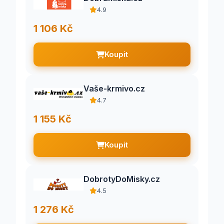
4.9
1 106 Kč
Koupit
Vaše-krmivo.cz
4.7
1 155 Kč
Koupit
DobrotyDoMisky.cz
4.5
1 276 Kč