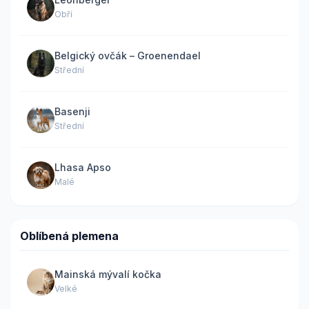
Obří
Belgický ovčák – Groenendael
Střední
Basenji
Střední
Lhasa Apso
Malé
Oblíbená plemena
Mainská mývalí kočka
Velké