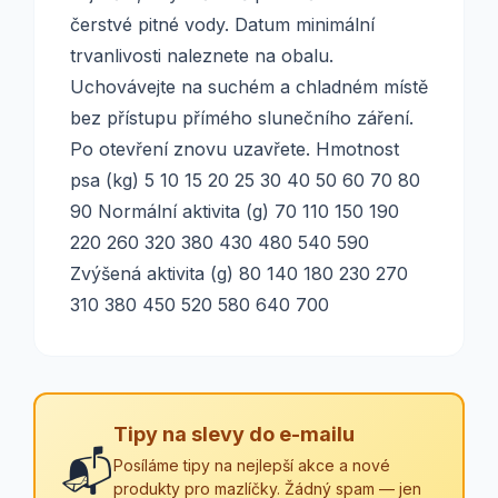
čerstvé pitné vody. Datum minimální
trvanlivosti naleznete na obalu.
Uchovávejte na suchém a chladném místě
bez přístupu přímého slunečního záření.
Po otevření znovu uzavřete. Hmotnost
psa (kg) 5 10 15 20 25 30 40 50 60 70 80
90 Normální aktivita (g) 70 110 150 190
220 260 320 380 430 480 540 590
Zvýšená aktivita (g) 80 140 180 230 270
310 380 450 520 580 640 700
Tipy na slevy do e-mailu
📬
Posíláme tipy na nejlepší akce a nové
produkty pro mazlíčky. Žádný spam — jen