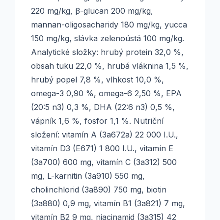
220 mg/kg, β-glucan 200 mg/kg,
mannan-oligosacharidy 180 mg/kg, yucca
150 mg/kg, slávka zelenoústá 100 mg/kg.
Analytické složky: hrubý protein 32,0 %,
obsah tuku 22,0 %, hrubá vláknina 1,5 %,
hrubý popel 7,8 %, vlhkost 10,0 %,
omega-3 0,90 %, omega-6 2,50 %, EPA
(20:5 n3) 0,3 %, DHA (22:6 n3) 0,5 %,
vápník 1,6 %, fosfor 1,1 %. Nutriční
složení: vitamín A (3a672a) 22 000 I.U.,
vitamín D3 (E671) 1 800 I.U., vitamín E
(3a700) 600 mg, vitamín C (3a312) 500
mg, L-karnitin (3a910) 550 mg,
cholinchlorid (3a890) 750 mg, biotin
(3a880) 0,9 mg, vitamín B1 (3a821) 7 mg,
vitamín B2 9 mg, niacinamid (3a315) 42