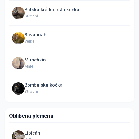
Britská krátkosrstá kočka
Střední
Savannah
Velké
Munchkin
Malé
Bombajská kočka
Střední
Oblíbená plemena
Lipicán