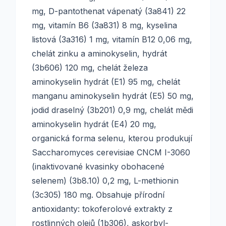
mg, D-pantothenat vápenatý (3a841) 22
mg, vitamín B6 (3a831) 8 mg, kyselina
listová (3a316) 1 mg, vitamín B12 0,06 mg,
chelát zinku a aminokyselin, hydrát
(3b606) 120 mg, chelát železa
aminokyselin hydrát (E1) 95 mg, chelát
manganu aminokyselin hydrát (E5) 50 mg,
jodid draselný (3b201) 0,9 mg, chelát mědi
aminokyselin hydrát (E4) 20 mg,
organická forma selenu, kterou produkují
Saccharomyces cerevisiae CNCM I-3060
(inaktivované kvasinky obohacené
selenem) (3b8.10) 0,2 mg, L-methionin
(3c305) 180 mg. Obsahuje přírodní
antioxidanty: tokoferolové extrakty z
rostlinných olejů (1b306), askorbyl-