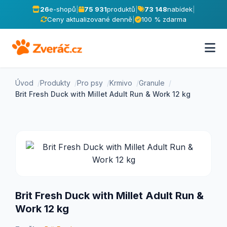
26
e-shopů
|
75 931
produktů
|
73 148
nabídek
|
Ceny aktualizované denně
|
100 % zdarma
Úvod
Produkty
Pro psy
Krmivo
Granule
Brit Fresh Duck with Millet Adult Run & Work 12 kg
Brit Fresh Duck with Millet Adult Run &
Work 12 kg