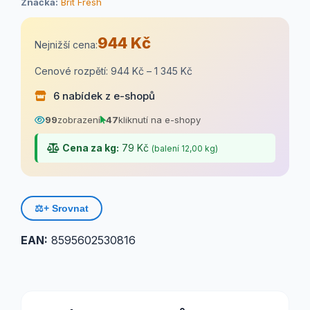
Značka:
Brit Fresh
944 Kč
Nejnižší cena:
Cenové rozpětí: 944 Kč – 1 345 Kč
6 nabídek z e-shopů
99
zobrazení
47
kliknutí na e-shopy
Cena za kg:
79 Kč
(balení 12,00 kg)
⚖️
+ Srovnat
EAN:
8595602530816