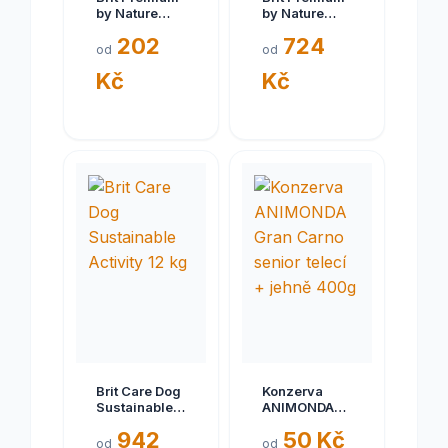
by Nature
by Nature
ADULT L 3 kg
Senior S+M
202
724
15 kg
od
od
Kč
Kč
Brit Care Dog
Konzerva
Sustainable
ANIMONDA
Activity 12 kg
Gran Carno
942
50 Kč
senior telecí
od
od