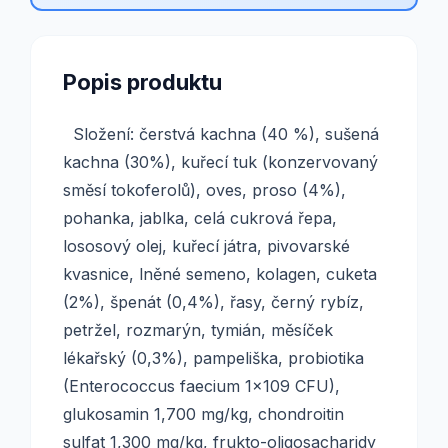
Popis produktu
Složení: čerstvá kachna (40 %), sušená
kachna (30%), kuřecí tuk (konzervovaný
směsí tokoferolů), oves, proso (4%),
pohanka, jablka, celá cukrová řepa,
lososový olej, kuřecí játra, pivovarské
kvasnice, lněné semeno, kolagen, cuketa
(2%), špenát (0,4%), řasy, černý rybíz,
petržel, rozmarýn, tymián, měsíček
lékařský (0,3%), pampeliška, probiotika
(Enterococcus faecium 1x109 CFU),
glukosamin 1,700 mg/kg, chondroitin
sulfat 1,300 mg/kg, frukto-oligosacharidy