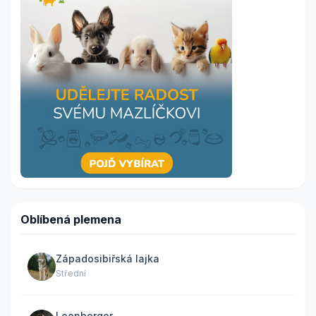
Oblíbená plemena
Západosibiřská lajka
Střední
Leonberger