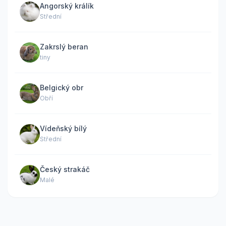
Angorský králík
Střední
Zakrslý beran
tiny
Belgický obr
Obří
Vídeňský bílý
Střední
Český strakáč
Malé