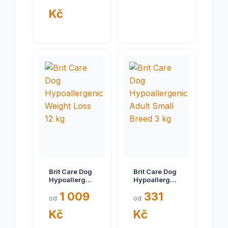
+ jehně 400g
Kč
Brit Care Dog
Brit Care Dog
Hypoallergenic
Hypoallergenic
Weight Loss
Adult Small
1 009
331
12 kg
Breed 3 kg
od
od
Kč
Kč