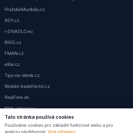
PražskéMuzikály.cz
RDY.cz
i-DIVADLO.eu
BIGG.cz
FMAN.cz
eBar.cz
Tipy-na-dárek.cz
Mobilní-kadeřnictví.cz
RealFree.sk
Web-clever.cz
Tato stránka používá cookies
Kvízov.cz
Používáme cookies pro základní funkčnost webu a pro
Karavaning.net
analýzu návštěvnosti.
Více informací