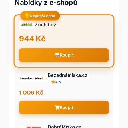
Nabídky z e-shopů
Nejlepší cena
Zoohit.cz
944 Kč
Koupit
Bezednámiska.cz
4.6
1 009 Kč
Koupit
DobráMiska.cz