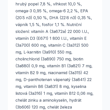
hrubý popel 7,8 %, vlhkost 10,0 %,
omega-3 0,95 %, omega-6 2,2 %, EPA
(20:5 n3) 0,50 %, DHA (22:6 n3) 0,35 %,
vápník 1,5 %, fosfor 1,1 %. Nutriční
složení: vitamín A (3a672a) 22 000 I.U.,
vitamín D3 (E671) 1 800 I.U., vitamín E
(3a700) 600 mg, vitamín C (3a312) 500
mg, L-karnitin (3a910) 550 mg,
cholinchlorid (3a890) 750 mg, biotin
(3a880) 0,9 mg, vitamín B1 (3a821) 7 mg,
vitamín B2 9 mg, niacinamid (3a315) 42
mg, D-panthotenan vápenatý (3a841) 22
mg, vitamín B6 (3a831) 8 mg, kyselina
listová (3a316) 1 mg, vitamín B12 0,06 mg,
chelát zinku a aminokyselin, hydrát
(3b606) 120 mg, chelát železa