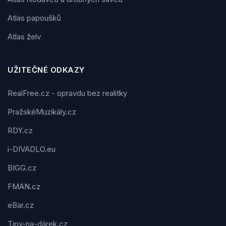
Atlas papoušků
Atlas želv
UŽITEČNÉ ODKAZY
RealFree.cz - opravdu bez realitky
PražskéMuzikály.cz
RDY.cz
i-DIVADLO.eu
BIGG.cz
FMAN.cz
eBar.cz
Tipy-na-dárek.cz