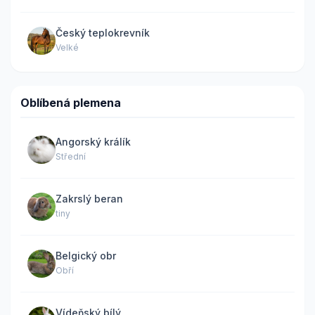
Český teplokrevník
Velké
Oblíbená plemena
Angorský králík
Střední
Zakrslý beran
tiny
Belgický obr
Obří
Vídeňský bílý