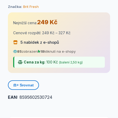
Značka:
Brit Fresh
249 Kč
Nejnižší cena:
Cenové rozpětí: 249 Kč – 327 Kč
5 nabídek z e-shopů
85
zobrazení
18
kliknutí na e-shopy
Cena za kg:
100 Kč
(balení 2,50 kg)
⚖️
+ Srovnat
EAN:
8595602530724