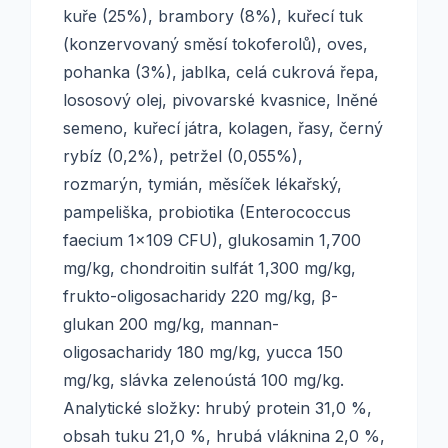
kuře (25%), brambory (8%), kuřecí tuk
(konzervovaný směsí tokoferolů), oves,
pohanka (3%), jablka, celá cukrová řepa,
lososový olej, pivovarské kvasnice, lněné
semeno, kuřecí játra, kolagen, řasy, černý
rybíz (0,2%), petržel (0,055%),
rozmarýn, tymián, měsíček lékařský,
pampeliška, probiotika (Enterococcus
faecium 1x109 CFU), glukosamin 1,700
mg/kg, chondroitin sulfát 1,300 mg/kg,
frukto-oligosacharidy 220 mg/kg, β-
glukan 200 mg/kg, mannan-
oligosacharidy 180 mg/kg, yucca 150
mg/kg, slávka zelenoústá 100 mg/kg.
Analytické složky: hrubý protein 31,0 %,
obsah tuku 21,0 %, hrubá vláknina 2,0 %,