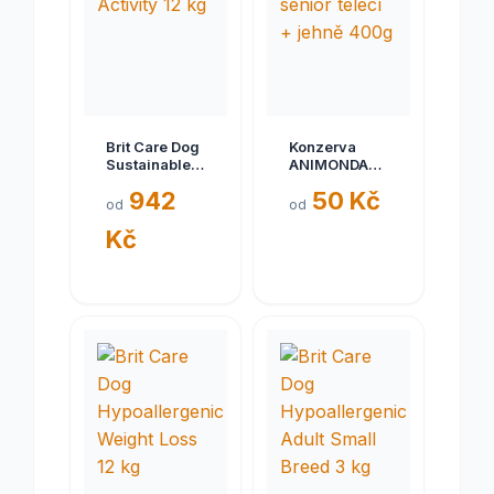
Brit Care Dog
Konzerva
Sustainable
ANIMONDA
Activity 12 kg
Gran Carno
942
50 Kč
senior telecí
od
od
+ jehně 400g
Kč