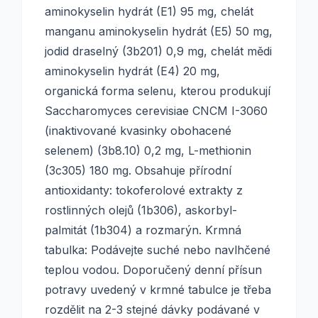
aminokyselin hydrát (E1) 95 mg, chelát
manganu aminokyselin hydrát (E5) 50 mg,
jodid draselný (3b201) 0,9 mg, chelát mědi
aminokyselin hydrát (E4) 20 mg,
organická forma selenu, kterou produkují
Saccharomyces cerevisiae CNCM I-3060
(inaktivované kvasinky obohacené
selenem) (3b8.10) 0,2 mg, L-methionin
(3c305) 180 mg. Obsahuje přírodní
antioxidanty: tokoferolové extrakty z
rostlinných olejů (1b306), askorbyl-
palmitát (1b304) a rozmarýn. Krmná
tabulka: Podávejte suché nebo navlhčené
teplou vodou. Doporučený denní přísun
potravy uvedený v krmné tabulce je třeba
rozdělit na 2-3 stejné dávky podávané v