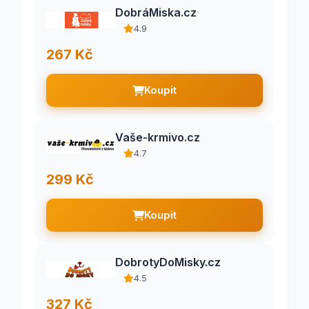
DobráMiska.cz
4.9
267 Kč
Koupit
Vaše-krmivo.cz
4.7
299 Kč
Koupit
DobrotyDoMisky.cz
4.5
327 Kč