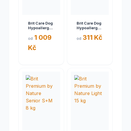
Brit Care Dog
Brit Care Dog
Hypoallergenic
Hypoallergenic
Weight Loss
Adult Small
1 009
311 Kč
12 kg
Breed 3 kg
od
od
Kč