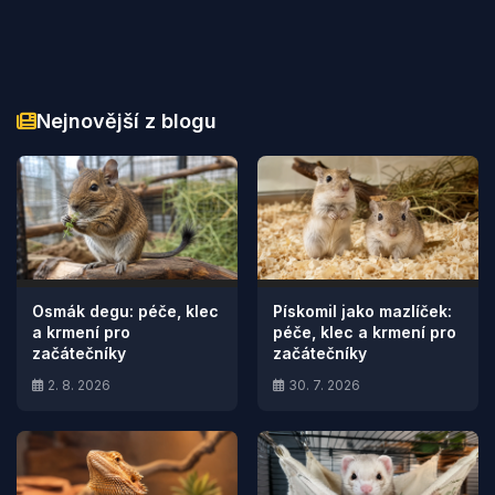
Nejnovější z blogu
Osmák degu: péče, klec
Pískomil jako mazlíček:
a krmení pro
péče, klec a krmení pro
začátečníky
začátečníky
2. 8. 2026
30. 7. 2026