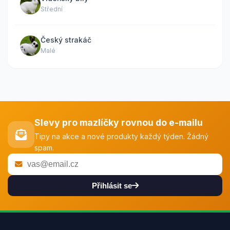
Střední
Český strakáč
Malé
Slevy pro mazlíčky rovnou do e-mailu
Tipy na akce a nové produkty každý týden. Žádný
spam.
Přihlásit se