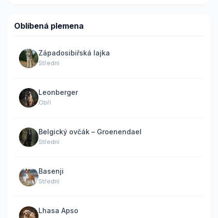
Oblíbená plemena
Západosibiřská lajka
Střední
Leonberger
Obří
Belgický ovčák – Groenendael
Střední
Basenji
Střední
Lhasa Apso