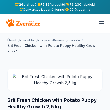
26
e-shopů
|
75 931
produktů
|
73 230
nabídek
|
Ceny aktualizované denně
|
100 % zdarma
Úvod
Produkty
Pro psy
Krmivo
Granule
Brit Fresh Chicken with Potato Puppy Healthy Growth
2,5 kg
Brit Fresh Chicken with Potato Puppy
Healthy Growth 2,5 kg