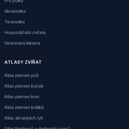
Pro ptáky
Akvaristika
Teraristika
Hospodářská zvířata
Veterinární lékárna
ATLASY ZVÍŘAT
Atlas plemen psů
Atlas plemen koček
Atlas plemen koní
Atlas plemen králíků
Atlas akvarijních ryb
Atlas hlodavců a drobných savců