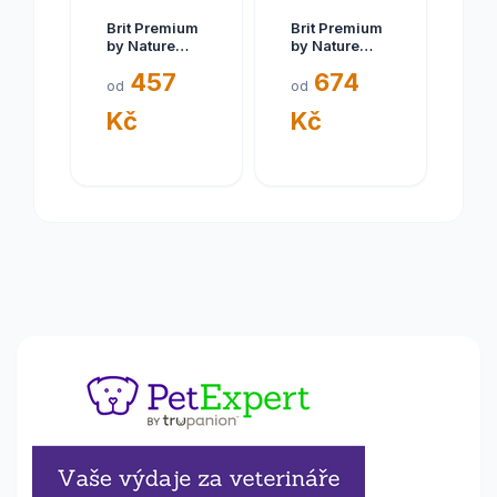
Brit Premium
Brit Premium
by Nature
by Nature
Senior S+M 8
Light 15 kg
457
674
kg
od
od
Kč
Kč