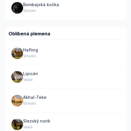
Bombajská kočka
Střední
Oblíbená plemena
Hafling
Střední
Lipicán
Velké
Akhal-Teke
Střední
Slezský norik
Velké