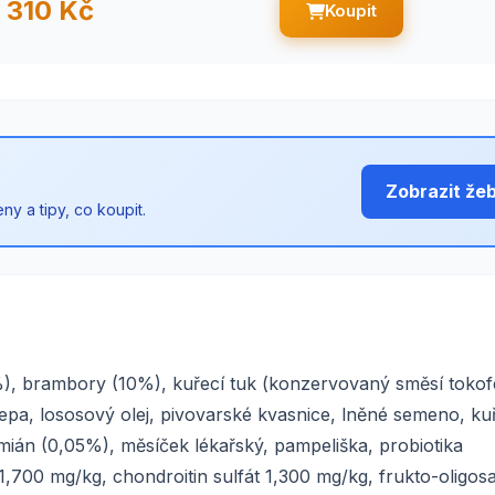
310 Kč
Koupit
Zobrazit že
y a tipy, co koupit.
), brambory (10%), kuřecí tuk (konzervovaný směsí tokofe
pa, lososový olej, pivovarské kvasnice, lněné semeno, kuře
ymián (0,05%), měsíček lékařský, pampeliška, probiotika
700 mg/kg, chondroitin sulfát 1,300 mg/kg, frukto-oligos