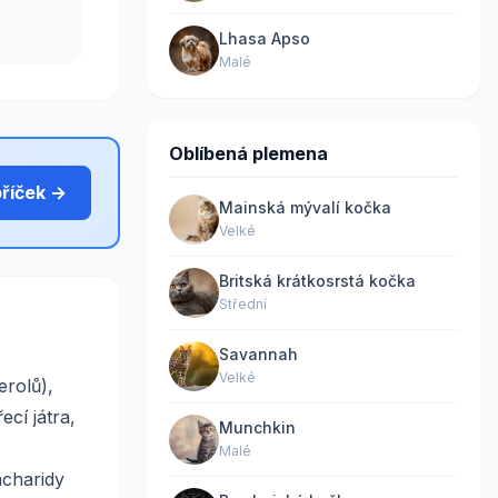
Lhasa Apso
Malé
Oblíbená plemena
bříček →
Mainská mývalí kočka
Velké
Britská krátkosrstá kočka
Střední
Savannah
Velké
rolů),
cí játra,
Munchkin
Malé
acharidy