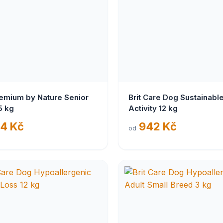
remium by Nature Senior
Brit Care Dog Sustainabl
5 kg
Activity 12 kg
4 Kč
942 Kč
od