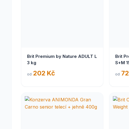
Brit Premium by Nature ADULT L
Brit P
3 kg
S+M 1
202 Kč
72
od
od