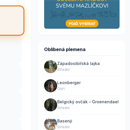
Oblíbená plemena
Západosibiřská lajka
Střední
Leonberger
Obří
Belgický ovčák – Groenendael
Střední
Basenji
Střední