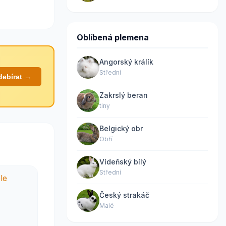
Oblíbená plemena
Angorský králík
Střední
debírat →
Zakrslý beran
tiny
Belgický obr
Obří
Vídeňský bílý
Střední
Český strakáč
Malé