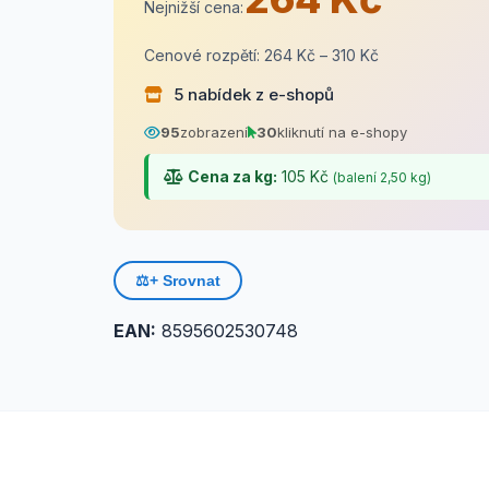
Nejnižší cena:
Cenové rozpětí: 264 Kč – 310 Kč
5 nabídek z e-shopů
95
zobrazení
30
kliknutí na e-shopy
Cena za kg:
105 Kč
(balení 2,50 kg)
⚖️
+ Srovnat
EAN:
8595602530748