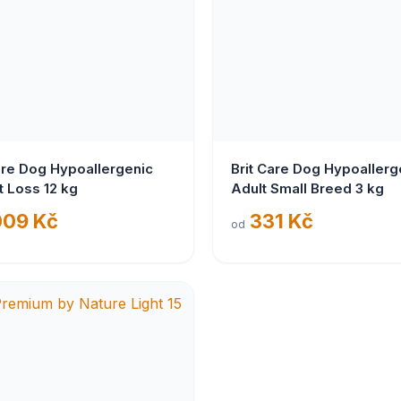
are Dog Hypoallergenic
Brit Care Dog Hypoallerg
 Loss 12 kg
Adult Small Breed 3 kg
009 Kč
331 Kč
od