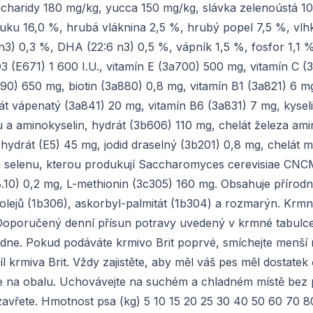
charidy 180 mg/kg, yucca 150 mg/kg, slávka zelenoústá 1
tuku 16,0 %, hrubá vláknina 2,5 %, hrubý popel 7,5 %, vlh
) 0,3 %, DHA (22:6 n3) 0,5 %, vápník 1,5 %, fosfor 1,1 %
D3 (E671) 1 600 I.U., vitamín E (3a700) 500 mg, vitamín C (
890) 650 mg, biotin (3a880) 0,8 mg, vitamín B1 (3a821) 6 mg
t vápenatý (3a841) 20 mg, vitamín B6 (3a831) 7 mg, kyseli
u a aminokyselin, hydrát (3b606) 110 mg, chelát železa ami
hydrát (E5) 45 mg, jodid draselný (3b201) 0,8 mg, chelát m
a selenu, kterou produkují Saccharomyces cerevisiae CNC
10) 0,2 mg, L-methionin (3c305) 160 mg. Obsahuje přírodn
h olejů (1b306), askorbyl-palmitát (1b304) a rozmarýn. Krmn
oporučený denní přísun potravy uvedený v krmné tabulce 
 dne. Pokud podáváte krmivo Brit poprvé, smíchejte menší
krmiva Brit. Vždy zajistěte, aby měl váš pes měl dostatek 
ete na obalu. Uchovávejte na suchém a chladném místě bez 
zavřete. Hmotnost psa (kg) 5 10 15 20 25 30 40 50 60 70 8