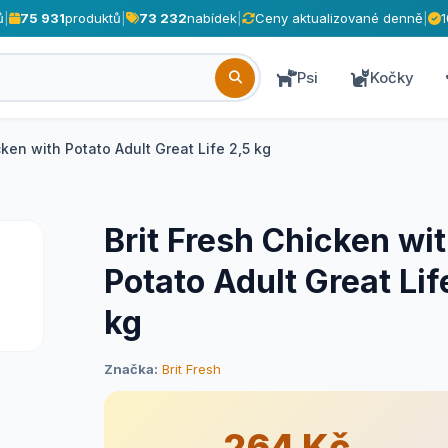
ů
|
75 931
produktů
|
73 232
nabídek
|
Ceny aktualizované denně
|
Psi
Kočky
cken with Potato Adult Great Life 2,5 kg
Brit Fresh Chicken wi
Potato Adult Great Lif
kg
Značka:
Brit Fresh
264 Kč