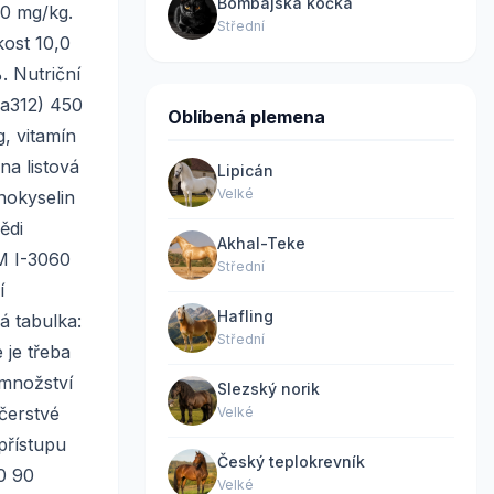
Bombajská kočka
00 mg/kg.
Střední
kost 10,0
. Nutriční
3a312) 450
Oblíbená plemena
, vitamín
na listová
Lipicán
Velké
nokyselin
ědi
Akhal-Teke
M I-3060
Střední
í
Hafling
á tabulka:
Střední
je třeba
 množství
Slezský norik
čerstvé
Velké
přístupu
Český teplokrevník
0 90
Velké