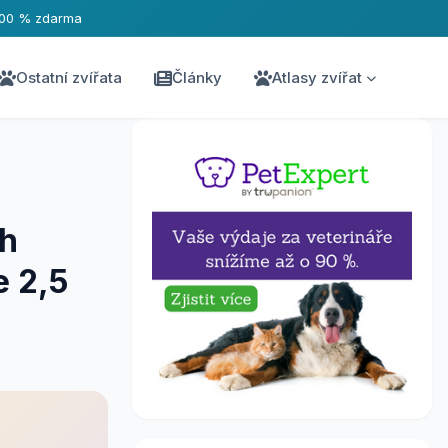
100 % zdarma
Ostatní zvířata
Články
Atlasy zvířat
th
e 2,5