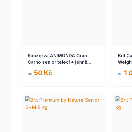
Konzerva ANIMONDA Gran
Brit C
Carno senior telecí + jehně
Weight
400g
50 Kč
1 
od
od