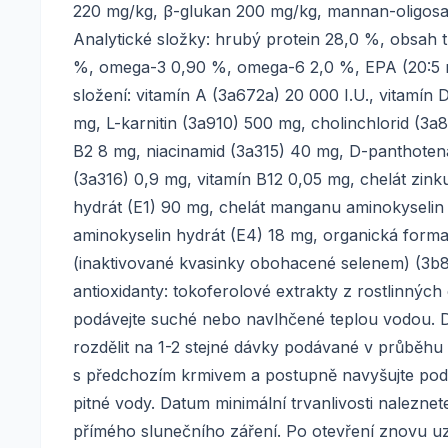
220 mg/kg, β-glukan 200 mg/kg, mannan-oligosa
Analytické složky: hrubý protein 28,0 %, obsah 
%, omega-3 0,90 %, omega-6 2,0 %, EPA (20:5 n3
složení: vitamín A (3a672a) 20 000 I.U., vitamín 
mg, L-karnitin (3a910) 500 mg, cholinchlorid (3a
B2 8 mg, niacinamid (3a315) 40 mg, D-panthotená
(3a316) 0,9 mg, vitamín B12 0,05 mg, chelát zink
hydrát (E1) 90 mg, chelát manganu aminokyselin 
aminokyselin hydrát (E4) 18 mg, organická form
(inaktivované kvasinky obohacené selenem) (3b8.
antioxidanty: tokoferolové extrakty z rostlinnýc
podávejte suché nebo navlhčené teplou vodou. D
rozdělit na 1-2 stejné dávky podávané v průběhu
s předchozím krmivem a postupně navyšujte podíl 
pitné vody. Datum minimální trvanlivosti nalezn
přímého slunečního záření. Po otevření znovu u