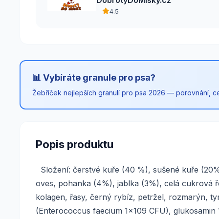
4.5
📊 Vybíráte granule pro psa?
Žebříček nejlepších granulí pro psa 2026 — porovnání, cen
Popis produktu
Složení: čerstvé kuře (40 %), sušené kuře (20%
oves, pohanka (4%), jablka (3%), celá cukrová ře
kolagen, řasy, černý rybíz, petržel, rozmarýn, t
(Enterococcus faecium 1x109 CFU), glukosamin 1,