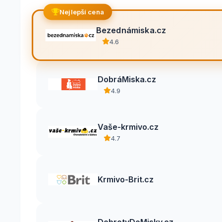
Nejlepší cena
Bezednámiska.cz
4.6
DobráMiska.cz
4.9
Vaše-krmivo.cz
4.7
Krmivo-Brit.cz
DobrotyDoMisky.cz