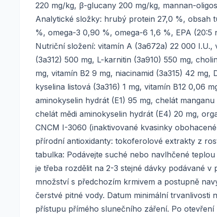
220 mg/kg, β-glucany 200 mg/kg, mannan-oligos
Analytické složky: hrubý protein 27,0 %, obsah 
%, omega-3 0,90 %, omega-6 1,6 %, EPA (20:5 n3
Nutriční složení: vitamín A (3a672a) 22 000 I.U.,
(3a312) 500 mg, L-karnitin (3a910) 550 mg, choli
mg, vitamín B2 9 mg, niacinamid (3a315) 42 mg, 
kyselina listová (3a316) 1 mg, vitamín B12 0,06 m
aminokyselin hydrát (E1) 95 mg, chelát manganu 
chelát mědi aminokyselin hydrát (E4) 20 mg, org
CNCM I-3060 (inaktivované kvasinky obohacené 
přírodní antioxidanty: tokoferolové extrakty z r
tabulka: Podávejte suché nebo navlhčené teplo
je třeba rozdělit na 2-3 stejné dávky podávané 
množství s předchozím krmivem a postupně navyšuj
čerstvé pitné vody. Datum minimální trvanlivost
přístupu přímého slunečního záření. Po otevření