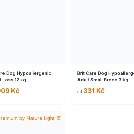
are Dog Hypoallergenic
Brit Care Dog Hypoallerg
 Loss 12 kg
Adult Small Breed 3 kg
009 Kč
331 Kč
od