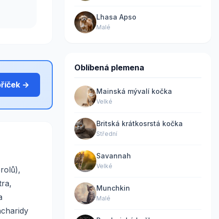
Lhasa Apso
Malé
Oblíbená plemena
bříček →
Mainská mývalí kočka
Velké
Britská krátkosrstá kočka
Střední
Savannah
Velké
rolů),
tra,
Munchkin
a
Malé
acharidy