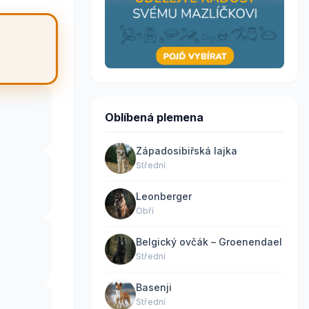
Oblíbená plemena
Západosibiřská lajka
Střední
Leonberger
Obří
Belgický ovčák – Groenendael
Střední
Basenji
Střední