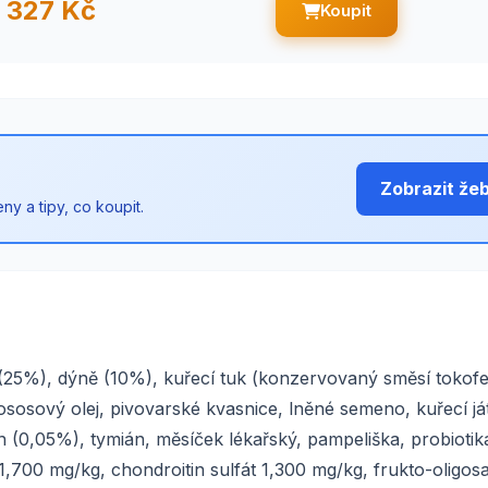
327 Kč
Koupit
Zobrazit že
y a tipy, co koupit.
(25%), dýně (10%), kuřecí tuk (konzervovaný směsí tokofe
ososový olej, pivovarské kvasnice, lněné semeno, kuřecí já
 (0,05%), tymián, měsíček lékařský, pampeliška, probiotik
700 mg/kg, chondroitin sulfát 1,300 mg/kg, frukto-oligos