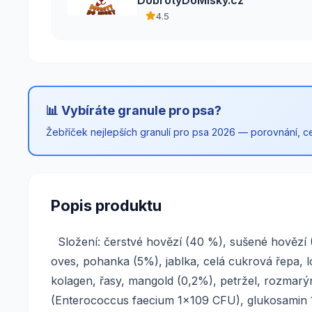
4.5
📊 Vybíráte granule pro psa?
Žebříček nejlepších granulí pro psa 2026 — porovnání, cen
Popis produktu
Složení: čerstvé hovězí (40 %), sušené hovězí 
oves, pohanka (5%), jablka, celá cukrová řepa, l
kolagen, řasy, mangold (0,2%), petržel, rozmarýn
(Enterococcus faecium 1x109 CFU), glukosamin 1,