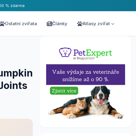
00 % zdarma
Ostatní zvířata
Články
Atlasy zvířat
Pumpkin
Joints