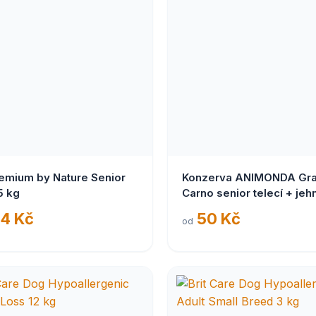
remium by Nature Senior
Konzerva ANIMONDA Gr
5 kg
Carno senior telecí + jeh
400g
4 Kč
50 Kč
od