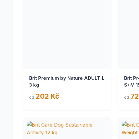
Brit Premium by Nature ADULT L
Brit P
3 kg
S+M 1
202 Kč
72
od
od