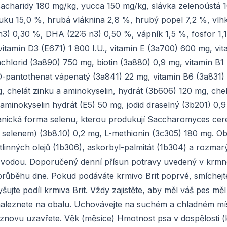
acharidy 180 mg/kg, yucca 150 mg/kg, slávka zelenoústá 
tuku 15,0 %, hrubá vláknina 2,8 %, hrubý popel 7,2 %, vlh
) 0,30 %, DHA (22:6 n3) 0,50 %, vápník 1,5 %, fosfor 1,
 vitamín D3 (E671) 1 800 I.U., vitamín E (3a700) 600 mg, vi
nchlorid (3a890) 750 mg, biotin (3a880) 0,9 mg, vitamín B1
D-pantothenat vápenatý (3a841) 22 mg, vitamín B6 (3a831)
g, chelát zinku a aminokyselin, hydrát (3b606) 120 mg, che
aminokyselin hydrát (E5) 50 mg, jodid draselný (3b201) 0,9
anická forma selenu, kterou produkují Saccharomyces cere
selenem) (3b8.10) 0,2 mg, L-methionin (3c305) 180 mg. O
ostlinných olejů (1b306), askorbyl-palmitát (1b304) a rozma
u vodou. Doporučený denní přísun potravy uvedený v krmn
v průběhu dne. Pokud podáváte krmivo Brit poprvé, smíchej
te podíl krmiva Brit. Vždy zajistěte, aby měl váš pes měl
i naleznete na obalu. Uchovávejte na suchém a chladném mí
 znovu uzavřete. Věk (měsíce) Hmotnost psa v dospělosti (