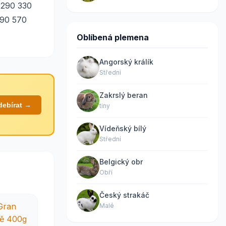
 290 330
490 570
Oblíbená plemena
Angorský králík
Střední
Zakrslý beran
debírat →
tiny
Vídeňský bílý
Střední
Belgický obr
Obří
Český strakáč
Malé