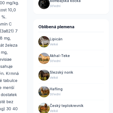
Bombajská kočka
100 mg/kg.
Střední
kost 10,0
1 %.
tamín C
Oblíbená plemena
 (3a821) 7
 8 mg,
Lipicán
Velké
lát železa
 mg,
Akhal-Teke
visiae
Střední
bsahuje
Slezský norik
rýn. Krmná
Velké
é tabulce
te menší
Hafling
 dostatek
Střední
stě bez
Český teplokrevník
kg) 30 40
Velké