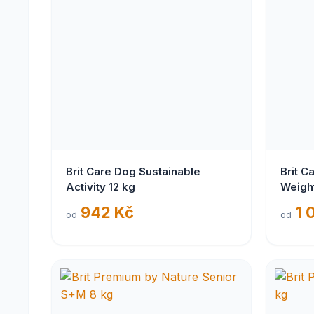
Brit Care Dog Sustainable
Brit C
Activity 12 kg
Weight
942 Kč
1 
od
od