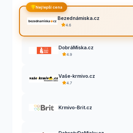
Nejlepší cena
Bezednámiska.cz
4.6
DobráMiska.cz
4.9
Vaše-krmivo.cz
4.7
Krmivo-Brit.cz
DobrotyDoMisky.cz