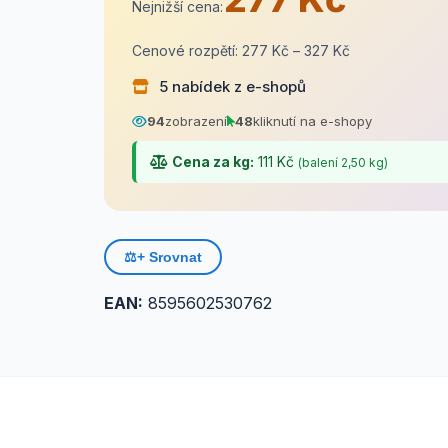
Nejnižší cena:
Cenové rozpětí: 277 Kč – 327 Kč
5 nabídek z e-shopů
94
zobrazení
48
kliknutí na e-shopy
Cena za kg:
111 Kč
(balení 2,50 kg)
⚖️
+ Srovnat
EAN:
8595602530762