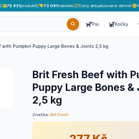
ů
|
75 931
produktů
|
73 091
nabídek
|
Ceny aktualizované denně
|
1
Psi
Kočky
ef with Pumpkin Puppy Large Bones & Joints 2,5 kg
Brit Fresh Beef with 
Puppy Large Bones & 
2,5 kg
Značka:
Brit Fresh
277 Kč