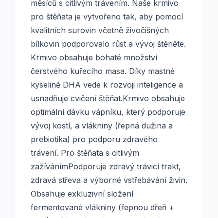
měsíců s citlivým trávením. Naše krmivo
pro štěňata je vytvořeno tak, aby pomocí
kvalitních surovin včetně živočišných
bílkovin podporovalo růst a vývoj štěněte.
Krmivo obsahuje bohaté množství
čerstvého kuřecího masa. Díky mastné
kyselině DHA vede k rozvoji inteligence a
usnadňuje cvičení štěňat.Krmivo obsahuje
optimální dávku vápníku, který podporuje
vývoj kostí, a vlákniny (řepná dužina a
prebiotika) pro podporu zdravého
trávení. Pro štěňata s citlivým
zažívánímPodporuje zdravý trávicí trakt,
zdravá střeva a výborné vstřebávání živin.
Obsahuje exkluzivní složení
fermentované vlákniny (řepnou dřeň +