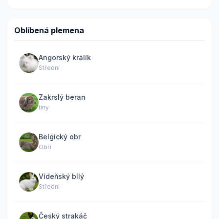
Oblíbená plemena
Angorský králík
Střední
Zakrslý beran
tiny
Belgický obr
Obří
Vídeňský bílý
Střední
Český strakáč