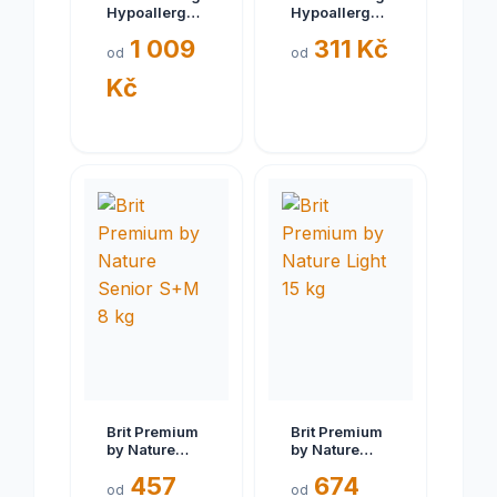
Hypoallergenic
Hypoallergenic
Weight Loss
Adult Small
1 009
311 Kč
12 kg
Breed 3 kg
od
od
Kč
Brit Premium
Brit Premium
by Nature
by Nature
Senior S+M 8
Light 15 kg
457
674
kg
od
od