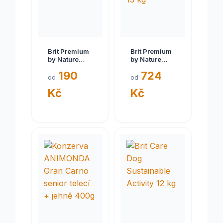
Brit Premium
Brit Premium
by Nature
by Nature
ADULT L 3 kg
Senior S+M
190
724
15 kg
od
od
Kč
Kč