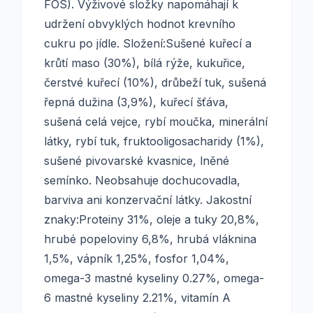
FOS). Výživové složky napomáhají k
udržení obvyklých hodnot krevního
cukru po jídle. Složení:Sušené kuřecí a
krůtí maso (30%), bílá rýže, kukuřice,
čerstvé kuřecí (10%), drůbeží tuk, sušená
řepná dužina (3,9%), kuřecí šťáva,
sušená celá vejce, rybí moučka, minerální
látky, rybí tuk, fruktooligosacharidy (1%),
sušené pivovarské kvasnice, lněné
semínko. Neobsahuje dochucovadla,
barviva ani konzervační látky. Jakostní
znaky:Proteiny 31%, oleje a tuky 20,8%,
hrubé popeloviny 6,8%, hrubá vláknina
1,5%, vápník 1,25%, fosfor 1,04%,
omega-3 mastné kyseliny 0.27%, omega-
6 mastné kyseliny 2.21%, vitamín A