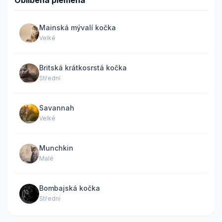
Mainská mývalí kočka
Velké
Britská krátkosrstá kočka
Střední
Savannah
Velké
Munchkin
Malé
Bombajská kočka
Střední