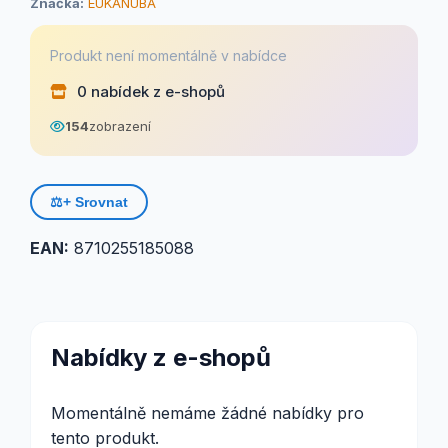
Značka:
EUKANUBA
Produkt není momentálně v nabídce
0 nabídek z e-shopů
154
zobrazení
⚖️
+ Srovnat
EAN:
8710255185088
Nabídky z e-shopů
Momentálně nemáme žádné nabídky pro
tento produkt.