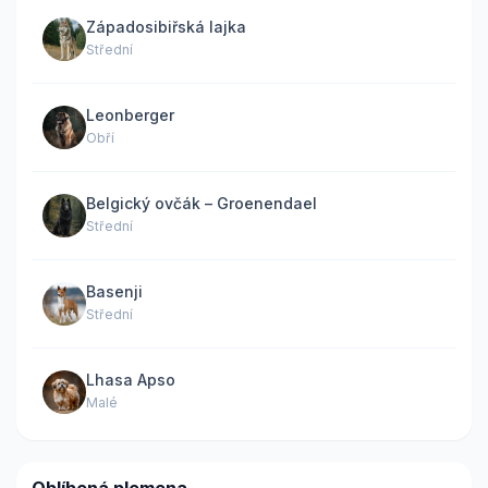
Západosibiřská lajka
Střední
Leonberger
Obří
Belgický ovčák – Groenendael
Střední
Basenji
Střední
Lhasa Apso
Malé
Oblíbená plemena