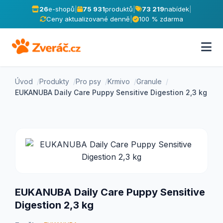
26
e-shopů
|
75 931
produktů
|
73 219
nabídek
|
Ceny aktualizované denně
|
100 % zdarma
Úvod
Produkty
Pro psy
Krmivo
Granule
EUKANUBA Daily Care Puppy Sensitive Digestion 2,3 kg
EUKANUBA Daily Care Puppy Sensitive
Digestion 2,3 kg