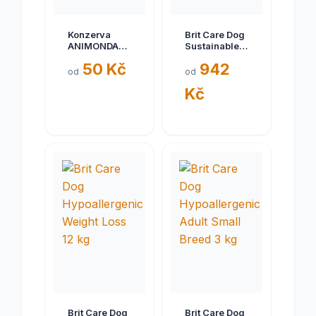
Konzerva
Brit Care Dog
ANIMONDA
Sustainable
Gran Carno
Activity 12 kg
50 Kč
942
senior telecí
od
od
+ jehně 400g
Kč
Brit Care Dog
Brit Care Dog