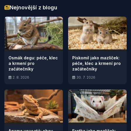
Nejnovější z blogu
Osmák degu: péče, klec
Pískomil jako mazlíček:
a krmení pro
péče, klec a krmení pro
začátečníky
začátečníky
2. 8. 2026
30. 7. 2026
Agama vousatá: chov,
Fretka jako mazlíček: