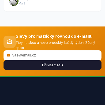
Malé
Slevy pro mazlíčky rovnou do e-mailu
Tipy na akce a nové produkty každý týden. Žádný
spam.
Přihlásit se