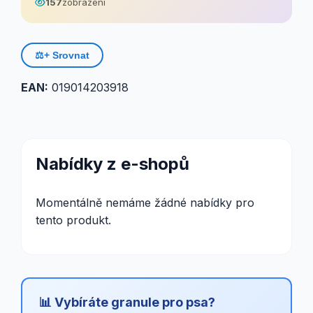
157
zobrazení
⚖️
+ Srovnat
EAN:
019014203918
Nabídky z e-shopů
Momentálně nemáme žádné nabídky pro
tento produkt.
📊 Vybíráte granule pro psa?