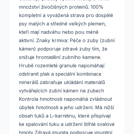
množství živočišných proteinů. 100%
kompletní a vyvážená strava pro dospělé
psy malých a středně velkých plemen,
kteří mají nadváhu nebo jsou méně
aktivní. Znaky krmiva: Péče o zuby (zubní
kámen) podporuje zdravé zuby tím, že
snižuje hromadění zubního kamene.
Hrubě rozemleté granule napomáhají
odstranit plak a speciální kombinace
minerálů zabraňuje ukládání materiálů
vytvářejících zubní kámen na zubech
Kontrola hmotnosti napomáhá zvládnout
úbytek hmotnosti a jeho udržení. Má nižší
obsah tuků a L–karnitinu, které přispívají
ke spalování tuku a udržení štíhlé svalové
hmoty Zdravá imunita podporuje imunitní