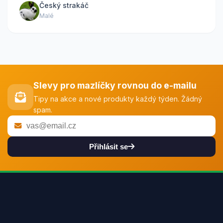
Český strakáč
Malé
Slevy pro mazlíčky rovnou do e-mailu
Tipy na akce a nové produkty každý týden. Žádný
spam.
Přihlásit se