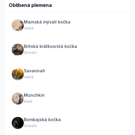
Oblíbená plemena
Mainská mývalí kočka
Velké
Britská krátkosrstá kočka
Střední
Savannah
Velké
Munchkin
Malé
Bombajská kočka
Střední