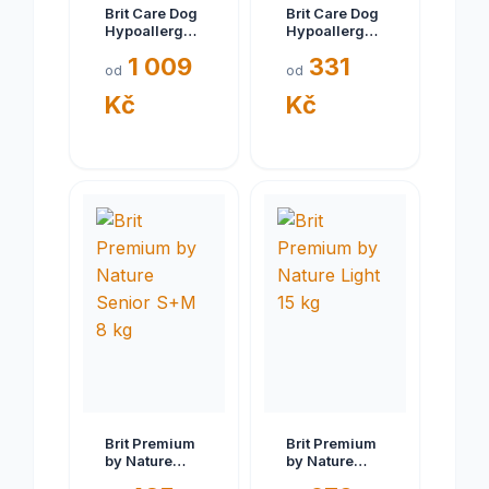
Brit Care Dog
Brit Care Dog
Hypoallergenic
Hypoallergenic
Weight Loss
Adult Small
1 009
331
12 kg
Breed 3 kg
od
od
Kč
Kč
Brit Premium
Brit Premium
by Nature
by Nature
Senior S+M 8
Light 15 kg