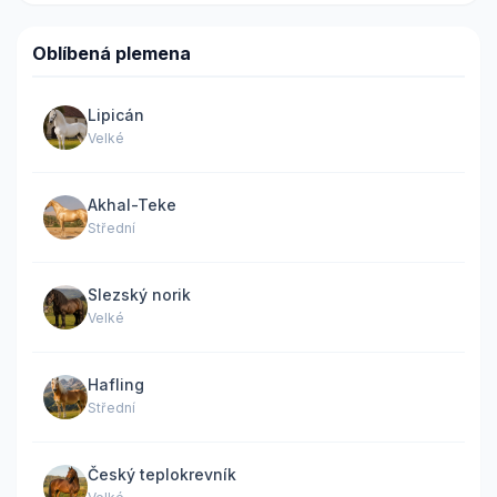
Oblíbená plemena
Lipicán
Velké
Akhal-Teke
Střední
Slezský norik
Velké
Hafling
Střední
Český teplokrevník