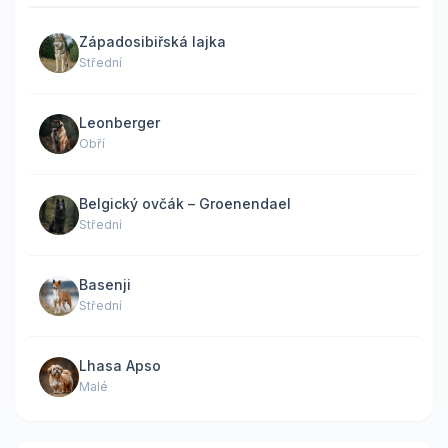
Západosibiřská lajka
Střední
Leonberger
Obří
Belgický ovčák – Groenendael
Střední
Basenji
Střední
Lhasa Apso
Malé