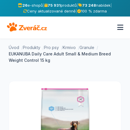
26
e-shopů
|
75 931
produktů
|
73 248
nabídek
|
Ceny aktualizované denně
|
100 % zdarma
Úvod
Produkty
Pro psy
Krmivo
Granule
EUKANUBA Daily Care Adult Small & Medium Breed
Weight Control 15 kg