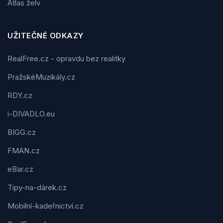
Atlas želv
UŽITEČNÉ ODKAZY
RealFree.cz - opravdu bez realitky
PražskéMuzikály.cz
RDY.cz
i-DIVADLO.eu
BIGG.cz
FMAN.cz
eBar.cz
Tipy-na-dárek.cz
Mobilní-kadeřnictví.cz