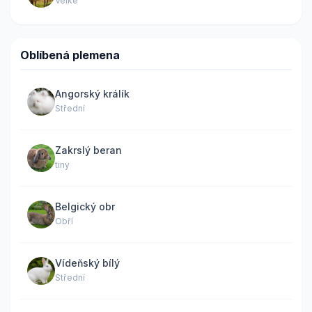
Velké
Oblíbená plemena
Angorský králík
Střední
Zakrslý beran
tiny
Belgický obr
Obří
Vídeňský bílý
Střední