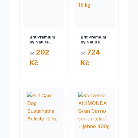
Brit Premium
Brit Premium
by Nature
by Nature
ADULT L 3 kg
Senior S+M
202
724
15 kg
od
od
Kč
Kč