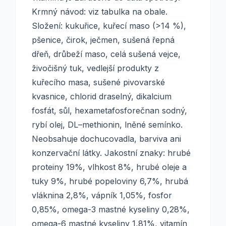
Krmný návod: viz tabulka na obale.
Složení: kukuřice, kuřecí maso (>14 %),
pšenice, čirok, ječmen, sušená řepná
dřeň, drůbeží maso, celá sušená vejce,
živočišný tuk, vedlejší produkty z
kuřecího masa, sušené pivovarské
kvasnice, chlorid draselný, dikalcium
fosfát, sůl, hexametafosforečnan sodný,
rybí olej, DL–methionin, lněné semínko.
Neobsahuje dochucovadla, barviva ani
konzervační látky. Jakostní znaky: hrubé
proteiny 19%, vlhkost 8%, hrubé oleje a
tuky 9%, hrubé popeloviny 6,7%, hrubá
vláknina 2,8%, vápník 1,05%, fosfor
0,85%, omega-3 mastné kyseliny 0,28%,
omega-6 mastné kyseliny 1,81%, vitamín