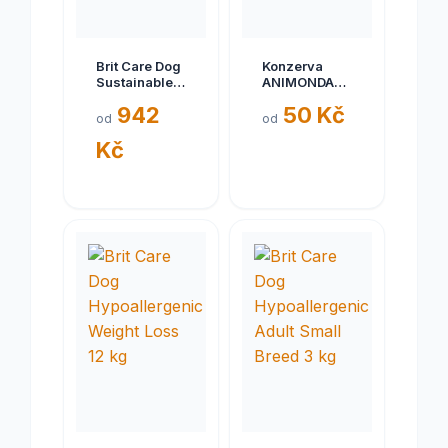
Brit Care Dog
Konzerva
Sustainable
ANIMONDA
Activity 12 kg
Gran Carno
942
50 Kč
senior telecí
od
od
+ jehně 400g
Kč