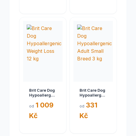
Brit Care Dog
Brit Care Dog
Hypoallergenic
Hypoallergenic
Weight Loss
Adult Small
1 009
331
12 kg
Breed 3 kg
od
od
Kč
Kč