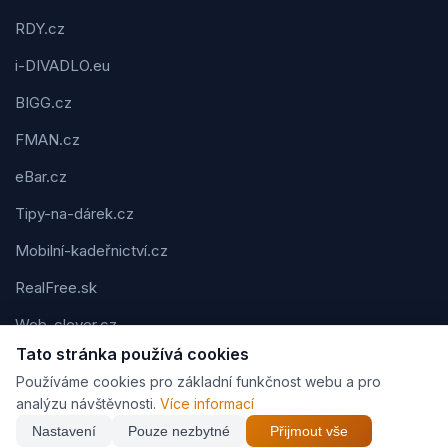
RDY.cz
i-DIVADLO.eu
BIGG.cz
FMAN.cz
eBar.cz
Tipy-na-dárek.cz
Mobilní-kadeřnictví.cz
RealFree.sk
Web-clever.cz
Tato stránka používá cookies
Kvízov.cz
Používáme cookies pro základní funkčnost webu a pro
Karavaning.net
analýzu návštěvnosti.
Více informací
Nastavení
Pouze nezbytné
Přijmout vše
CVčko.eu