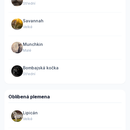
Střední
Savannah
Velké
Munchkin
Malé
Bombajská kočka
Střední
Oblíbená plemena
Lipicán
Velké