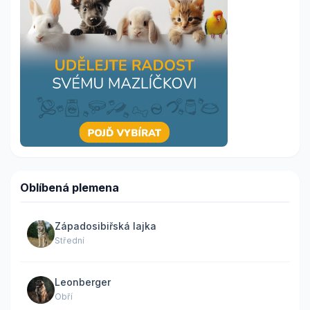
Oblíbená plemena
Západosibiřská lajka
Střední
Leonberger
Obří