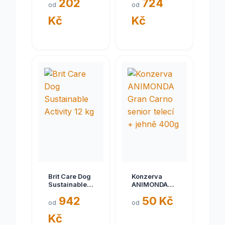
202
724
15 kg
od
od
Kč
Kč
Brit Care Dog
Konzerva
Sustainable
ANIMONDA
Activity 12 kg
Gran Carno
942
50 Kč
senior telecí
od
od
+ jehně 400g
Kč