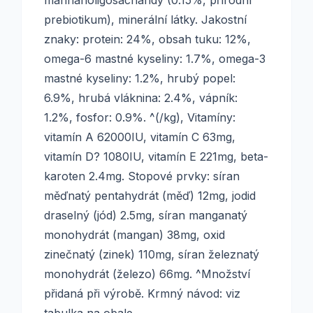
mannanoligosacharidy (0.15%, přírodní
prebiotikum), minerální látky. Jakostní
znaky: protein: 24%, obsah tuku: 12%,
omega-6 mastné kyseliny: 1.7%, omega-3
mastné kyseliny: 1.2%, hrubý popel:
6.9%, hrubá vláknina: 2.4%, vápník:
1.2%, fosfor: 0.9%. ^(/kg), Vitamíny:
vitamín A 62000IU, vitamín C 63mg,
vitamín D? 1080IU, vitamín E 221mg, beta-
karoten 2.4mg. Stopové prvky: síran
měďnatý pentahydrát (měď) 12mg, jodid
draselný (jód) 2.5mg, síran manganatý
monohydrát (mangan) 38mg, oxid
zinečnatý (zinek) 110mg, síran železnatý
monohydrát (železo) 66mg. ^Množství
přidaná při výrobě. Krmný návod: viz