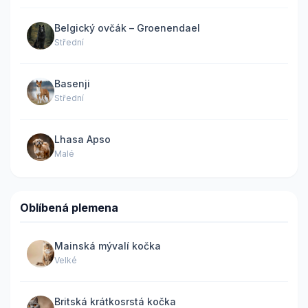
Belgický ovčák – Groenendael
Střední
Basenji
Střední
Lhasa Apso
Malé
Oblíbená plemena
Mainská mývalí kočka
Velké
Britská krátkosrstá kočka