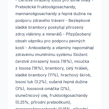
- Čerstvě mražený losos pro štíhlé svaly -
Prebiotické fruktooligosacharidy,
mannanoligosacharidy a řepná dužina na
podporu zdravého trávení - Bezlepkové
sladké brambory poskytují přirozený
zdroj vlákniny a minerálů - Přizpůsobený
obsah vápníku pro podporu pevných
kostí - Antioxidanty a vitamíny napomáhají
zdravému imunitnímu systému Složení:
čerstvě zmrazený losos (18%), moučka
z lososa (18%), brambory, celý hrášek,
sladké brambory (11%), hrachový škrob,
lososí tuk (3.2%), sušená řepná dužina
(3%), lososová omáčka (2%),
slunečnicový olej, fruktooligosacharidy
(0.25%, přírodní prebiotikum),