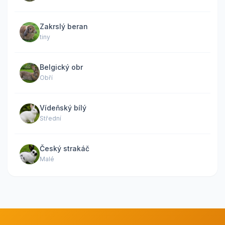
Zakrslý beran
tiny
Belgický obr
Obří
Vídeňský bílý
Střední
Český strakáč
Malé