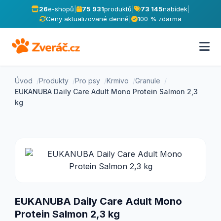
26
e-shopů
|
75 931
produktů
|
73 145
nabídek
|
Ceny aktualizované denně
|
100 % zdarma
Úvod
Produkty
Pro psy
Krmivo
Granule
EUKANUBA Daily Care Adult Mono Protein Salmon 2,3
kg
EUKANUBA Daily Care Adult Mono
Protein Salmon 2,3 kg