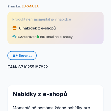
Značka:
EUKANUBA
Produkt není momentálně v nabídce
0 nabídek z e-shopů
162
zobrazení
14
kliknutí na e-shopy
⚖️
+ Srovnat
EAN:
8710255187822
Nabídky z e-shopů
Momentálně nemáme žádné nabídky pro