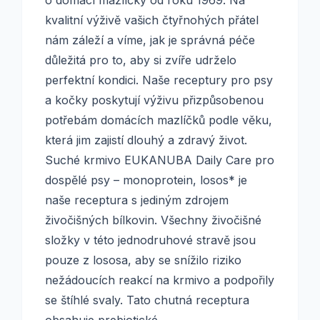
o domácí mazlíčky od roku 1969. Na
kvalitní výživě vašich čtyřnohých přátel
nám záleží a víme, jak je správná péče
důležitá pro to, aby si zvíře udrželo
perfektní kondici. Naše receptury pro psy
a kočky poskytují výživu přizpůsobenou
potřebám domácích mazlíčků podle věku,
která jim zajistí dlouhý a zdravý život.
Suché krmivo EUKANUBA Daily Care pro
dospělé psy – monoprotein, losos* je
naše receptura s jediným zdrojem
živočišných bílkovin. Všechny živočišné
složky v této jednodruhové stravě jsou
pouze z lososa, aby se snížilo riziko
nežádoucích reakcí na krmivo a podpořily
se štíhlé svaly. Tato chutná receptura