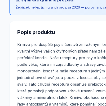
Žebříček nejlepších granulí pro psa 2026 — porovnání, cen
Popis produktu
Krmivo pro dospělé psy s čerstvě zmraženým l
kvalitní výživě vašich čtyřnohých přátel nám zálež
perfektní kondici. Naše receptury pro psy a ko
podle věku, která jim zajistí dlouhý a zdravý ž
monoprotein, losos* je naše receptura s jediným 
jednodruhové stravě jsou pouze z lososa, aby se 
svaly. Tato chutná receptura obsahuje prebiotic
které pomáhají podporovat zdravé trávení, zatím
vlákniny a minerálních látek. Krmivo obohacené 
řady antioxidantů a vitamínů, které pomáhají pod