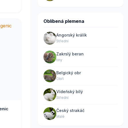
Oblíbená plemena
Angorský králík
Střední
Zakrslý beran
tiny
Belgický obr
Obří
Vídeňský bílý
Střední
enic
Český strakáč
Malé