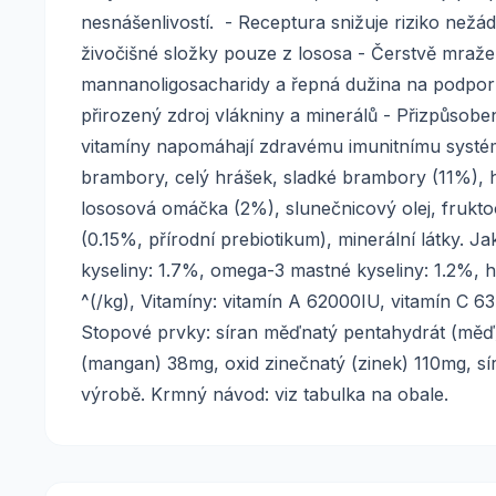
nesnášenlivostí. - Receptura snižuje riziko než
živočišné složky pouze z lososa - Čerstvě mražený
mannanoligosacharidy a řepná dužina na podpor
přirozený zdroj vlákniny a minerálů - Přizpůsob
vitamíny napomáhají zdravému imunitnímu systé
brambory, celý hrášek, sladké brambory (11%), h
lososová omáčka (2%), slunečnicový olej, frukto
(0.15%, přírodní prebiotikum), minerální látky. 
kyseliny: 1.7%, omega-3 mastné kyseliny: 1.2%, h
^(/kg), Vitamíny: vitamín A 62000IU, vitamín C 6
Stopové prvky: síran měďnatý pentahydrát (měď)
(mangan) 38mg, oxid zinečnatý (zinek) 110mg, s
výrobě. Krmný návod: viz tabulka na obale.