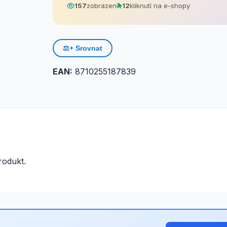
157
zobrazení
12
kliknutí na e-shopy
⚖️
+ Srovnat
EAN:
8710255187839
odukt.