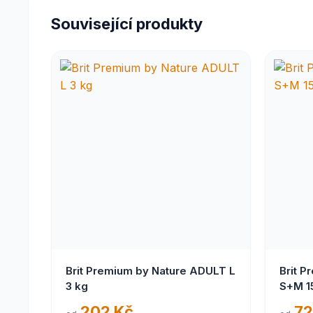
Související produkty
Brit Premium by Nature ADULT L
Brit P
3 kg
S+M 1
202 Kč
72