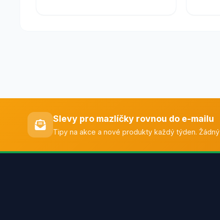
Slevy pro mazlíčky rovnou do e-mailu
Tipy na akce a nové produkty každý týden. Žádný