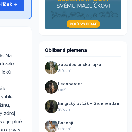
bříček →
Oblíbená plemena
9. Na
udrželo
Západosibiřská lajka
Střední
líčků
Leonberger
éto
Obří
štíhlé
Belgický ovčák – Groenendael
žinu,
Střední
ý zdroj
vo je plné
Basenji
pro psy s
Střední