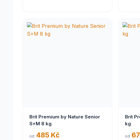
Brit Premium by Nature Senior
Brit P
S+M 8 kg
kg
485 Kč
67
od
od