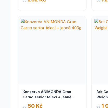
od
od
Konzerva ANIMONDA Gran
Brit C
Carno senior telecí + jehně
Weight
400g
50 Kč
1 
od
od