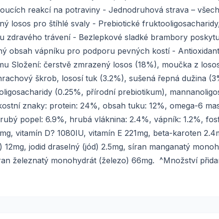
ádoucích reakcí na potraviny - Jednodruhová strava – všec
 losos pro štíhlé svaly - Prebiotické fruktooligosacharidy
u zdravého trávení - Bezlepkové sladké brambory poskytu
ený obsah vápníku pro podporu pevných kostí - Antioxidan
mu Složení: čerstvě zmrazený losos (18%), moučka z loso
rachový škrob, lososí tuk (3.2%), sušená řepná dužina (3
oligosacharidy (0.25%, přírodní prebiotikum), mannanoligo
Jakostní znaky: protein: 24%, obsah tuku: 12%, omega-6 ma
rubý popel: 6.9%, hrubá vláknina: 2.4%, vápník: 1.2%, fos
3mg, vitamín D? 1080IU, vitamín E 221mg, beta-karoten 2.4
 12mg, jodid draselný (jód) 2.5mg, síran manganatý monoh
íran železnatý monohydrát (železo) 66mg. ^Množství přida