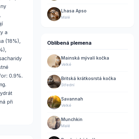
hny
Lhasa Apso
,
Malé
jí
ty a
sa (18%),
Oblíbená plemena
%),
sacharidy
Mainská mývalí kočka
Velké
stné
for: 0.9%.
Britská krátkosrstá kočka
mg.
Střední
ydrát
Savannah
ná při
Velké
Munchkin
Malé