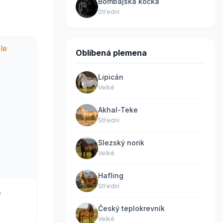
Bombajská kočka
Střední
Oblíbená plemena
Lipicán
Velké
Akhal-Teke
Střední
Slezský norik
Velké
Hafling
Střední
e
Český teplokrevník
Velké