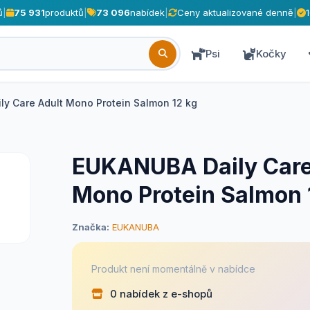
ů
|
75 931
produktů
|
73 096
nabídek
|
Ceny aktualizované denně
|
Psi
Kočky
y Care Adult Mono Protein Salmon 12 kg
EUKANUBA Daily Care
Mono Protein Salmon 
Značka:
EUKANUBA
Produkt není momentálně v nabídce
0 nabídek z e-shopů