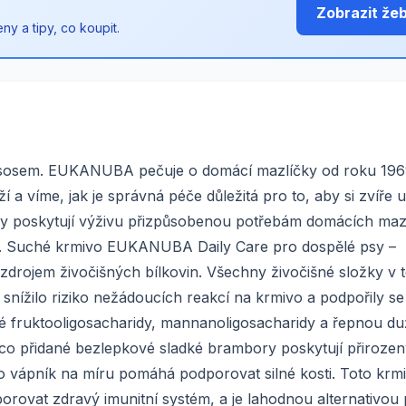
Zobrazit že
y a tipy, co koupit.
ososem. EUKANUBA pečuje o domácí mazlíčky od roku 196
í a víme, jak je správná péče důležitá pro to, aby si zvíře 
čky poskytují výživu přizpůsobenou potřebám domácích maz
ivot. Suché krmivo EUKANUBA Daily Care pro dospělé psy –
zdrojem živočišných bílkovin. Všechny živočišné složky v t
snížilo riziko nežádoucích reakcí na krmivo a podpořily se 
ké fruktooligosacharidy, mannanoligosacharidy a řepnou du
co přidané bezlepkové sladké brambory poskytují přirozen
o vápník na míru pomáhá podporovat silné kosti. Toto krmi
porovat zdravý imunitní systém, a je lahodnou alternativou 