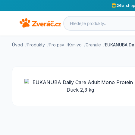
26
e-sho
Úvod
Produkty
Pro psy
Krmivo
Granule
EUKANUBA Dail