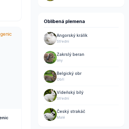
Oblíbená plemena
Angorský králík
Střední
Zakrslý beran
tiny
Belgický obr
Obří
Vídeňský bílý
Střední
Český strakáč
enic
Malé