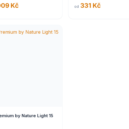
009 Kč
331 Kč
od
remium by Nature Light 15