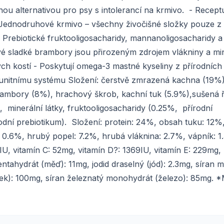
tnou alternativou pro psy s intolerancí na krmivo. - Recept
- Jednodruhové krmivo – všechny živočišné složky pouze z
 Prebiotické fruktooligosacharidy, mannanoligosacharidy a
é sladké brambory jsou přirozeným zdrojem vlákniny a min
 kostí - Poskytují omega-3 mastné kyseliny z přírodních 
unitnímu systému Složení: čerstvě zmrazená kachna (19%)
rambory (8%), hrachový škrob, kachní tuk (5.9%),sušená 
 minerální látky, fruktooligosacharidy (0.25%, přírodní
odní prebiotikum). Složení: protein: 24%, obsah tuku: 12
 0.6%, hrubý popel: 7.2%, hrubá vláknina: 2.7%, vápník: 1
IU, vitamín C: 52mg, vitamín D?: 1369IU, vitamín E: 229mg,
ntahydrát (měď): 11mg, jodid draselný (jód): 2.3mg, síran 
ek): 100mg, síran železnatý monohydrát (železo): 85mg. 