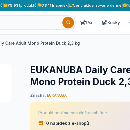
pů
|
75 931
produktů
|
73 111
nabídek
|
Ceny aktualizované denně
|
1
Psi
Kočky
y Care Adult Mono Protein Duck 2,3 kg
EUKANUBA Daily Care
Mono Protein Duck 2,
Značka:
EUKANUBA
Produkt není momentálně v nabídce
0 nabídek z e-shopů