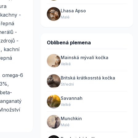
ura
Lhasa Apso
 kachny -
Malé
 řepná
erálů -
zdrojů -
Oblíbená plemena
, kachní
řepná
Mainská mývalí kočka
Velké
%, omega-6
Britská krátkosrstá kočka
.3%,
Střední
 beta-
Savannah
manganatý
Velké
*Množství
Munchkin
Malé