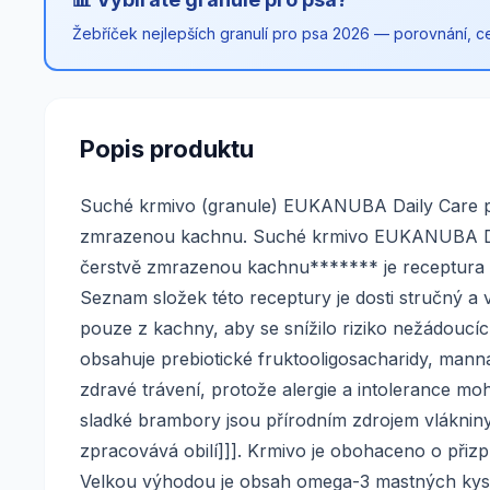
Žebříček nejlepších granulí pro psa 2026 — porovnání, cen
Popis produktu
Suché krmivo (granule) EUKANUBA Daily Care p
zmrazenou kachnu. Suché krmivo EUKANUBA Dai
čerstvě zmrazenou kachnu******* je receptura s
Seznam složek této receptury je dosti stručný a 
pouze z kachny, aby se snížilo riziko nežádoucích
obsahuje prebiotické fruktooligosacharidy, man
zdravé trávení, protože alergie a intolerance moh
sladké brambory jsou přírodním zdrojem vlákniny
zpracovává obilí]]]. Krmivo je obohaceno o přiz
Velkou výhodou je obsah omega-3 mastných kyselin