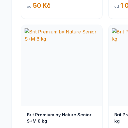
400g
50 Kč
1 
od
od
Brit Premium by Nature Senior
Brit P
S+M 8 kg
kg