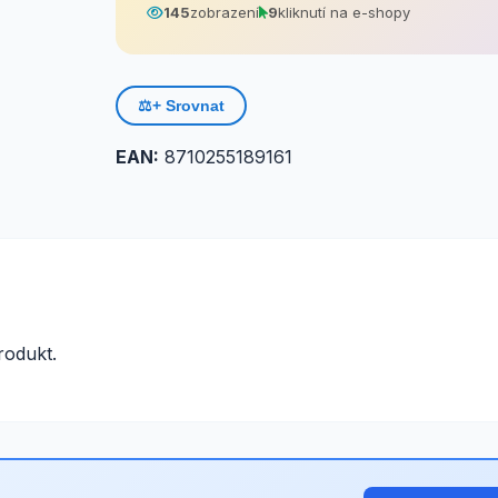
145
zobrazení
9
kliknutí na e-shopy
⚖️
+ Srovnat
EAN:
8710255189161
odukt.