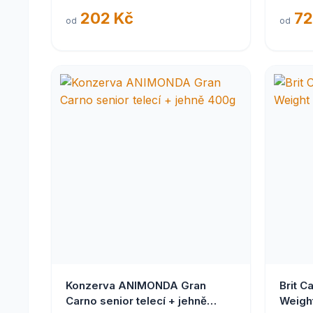
202 Kč
72
od
od
Konzerva ANIMONDA Gran
Brit C
Carno senior telecí + jehně
Weight