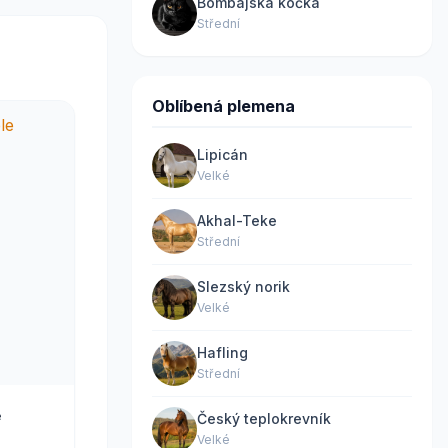
Bombajská kočka
Střední
Oblíbená plemena
Lipicán
Velké
Akhal-Teke
Střední
Slezský norik
Velké
Hafling
Střední
e
Český teplokrevník
Velké