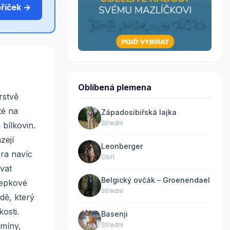
bříček →
Oblíbená plemena
rstvě
té na
Západosibiřská lajka
Střední
bílkovin.
zejí
Leonberger
ura navíc
Obří
vat
Belgický ovčák – Groenendael
zlepkové
Střední
dě, který
osti.
Basenji
amíny,
Střední