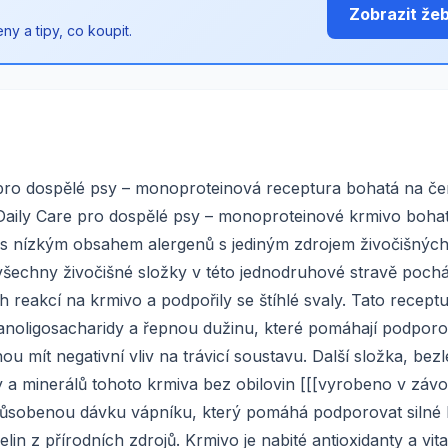
Zobrazit že
y a tipy, co koupit.
ro dospělé psy – monoproteinová receptura bohatá na če
ly Care pro dospělé psy – monoproteinové krmivo boha
 nízkým obsahem alergenů s jediným zdrojem živočišných 
všechny živočišné složky v této jednodruhové stravě pochá
 reakcí na krmivo a podpořily se štíhlé svaly. Tato recept
nanoligosacharidy a řepnou dužinu, které pomáhají podporo
ou mít negativní vliv na trávicí soustavu. Další složka, be
 a minerálů tohoto krmiva bez obilovin [[[vyrobeno v závo
působenou dávku vápníku, který pomáhá podporovat silné k
 z přírodních zdrojů. Krmivo je nabité antioxidanty a vit