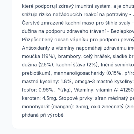
které podporují zdravý imunitní systém, a je chu
snižuje riziko nežádoucích reakcí na potraviny 
Čerstvě zmrazené kachní maso pro štíhlé svaly -
dužina na podporu zdravého trávení - Bezlepkov
Přizpůsobený obsah vápníku pro podporu pevných
Antioxidanty a vitamíny napomáhají zdravému im
moučka (19%), brambory, celý hrášek, sladké b
dužina (2.5%), kachní šťáva (2%), lněné semínko,
prebiotikum), mannanoligosacharidy (0.15%, přír
mastné kyseliny: 1.8%, omega-3 mastné kyseliny:
fosfor: 0.96%. ^(/kg), Vitamíny: vitamín A: 41250
karoten: 4.5mg. Stopové prvky: síran měďnatý pe
monohydrát (mangan): 35mg, oxid zinečnatý (zin
přidaná při výrobě.