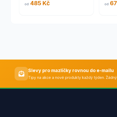
485 Kč
67
od
od
Slevy pro mazlíčky rovnou do e-mailu
Tipy na akce a nové produkty každý týden. Žádný