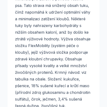
psa. Tato strava má snížený obsah tuku,
čímž napomáhá k udržení optimální váhy
a minimalizaci zatížení kloubů. Některé
tuky byly nahrazeny karbohydráty s
nižším obsahem kalorií, aniž by došlo ke
ztrátě výživové hodnoty. Výživa obsahuje
složku FlexMobility (systém péče o
klouby), jejíž výživová složka podporuje
zdravé kloubní chrupavky. Obsahuje
přísady vysoké kvality a velké množství
živočišných proteinů. Krmný návod: viz
tabulka na obale. Složení: kukuřice,
pšenice, 18% sušené kuřecí a krůtí maso
(přírodní zdroj glukosaminu a chondroitin
sulfátu), čirok, ječmen, 3,4% sušená
řepná dužina, živočišný tuk,