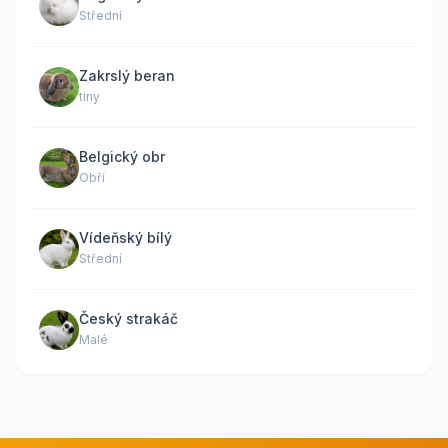
Střední
Zakrslý beran
tiny
Belgický obr
Obří
Vídeňský bílý
Střední
Český strakáč
Malé