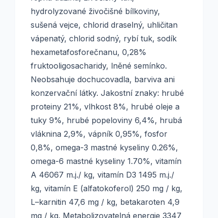
hydrolyzované živočišné bílkoviny,
sušená vejce, chlorid draselný, uhličitan
vápenatý, chlorid sodný, rybí tuk, sodík
hexametafosforečnanu, 0,28%
fruktooligosacharidy, lněné semínko.
Neobsahuje dochucovadla, barviva ani
konzervační látky. Jakostní znaky: hrubé
proteiny 21%, vlhkost 8%, hrubé oleje a
tuky 9%, hrubé popeloviny 6,4%, hrubá
vláknina 2,9%, vápník 0,95%, fosfor
0,8%, omega-3 mastné kyseliny 0.26%,
omega-6 mastné kyseliny 1.70%, vitamín
A 46067 m.j./ kg, vitamín D3 1495 m.j./
kg, vitamín E (alfatokoferol) 250 mg / kg,
L–karnitin 47,6 mg / kg, betakaroten 4,9
mg / kg. Metabolizovatelná energie 3347