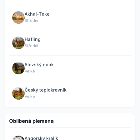
Akhal-Teke
Střední
Hafling
Střední
Slezský norik
Velké
Český teplokrevník
Velké
Oblíbená plemena
Angorský králík