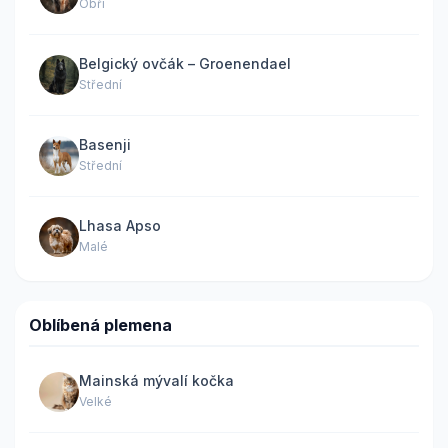
Obří
Belgický ovčák – Groenendael
Střední
Basenji
Střední
Lhasa Apso
Malé
Oblíbená plemena
Mainská mývalí kočka
Velké