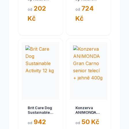
ADULT L 3 kg
Senior S+M
202
724
15 kg
od
od
Kč
Kč
Brit Care Dog
Konzerva
Sustainable
ANIMONDA
Activity 12 kg
Gran Carno
942
50 Kč
senior telecí
od
od
+ jehně 400g