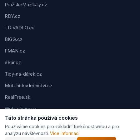
PražskéMuzikály.cz
RDY.cz
i-DIVADLO.eu
BIGG.cz
FMAN.cz
eBar.cz
Tipy-na-dárek.cz
Mobilní-kadeřnictví.cz
RealFree.sk
Web-clever.cz
Tato stránka používá cookies
Kvízov.cz
Používáme cookies pro základní funkčnost webu a pro
Karavaning.net
analýzu návštěvnosti.
Více informací