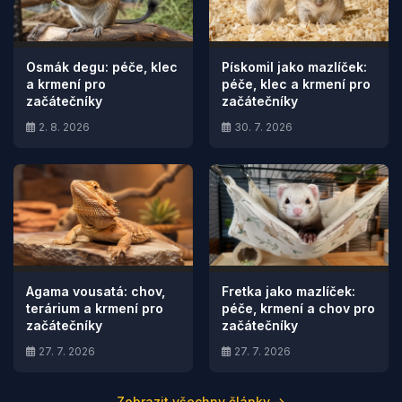
Osmák degu: péče, klec
Pískomil jako mazlíček:
a krmení pro
péče, klec a krmení pro
začátečníky
začátečníky
2. 8. 2026
30. 7. 2026
Agama vousatá: chov,
Fretka jako mazlíček:
terárium a krmení pro
péče, krmení a chov pro
začátečníky
začátečníky
27. 7. 2026
27. 7. 2026
Zobrazit všechny články →