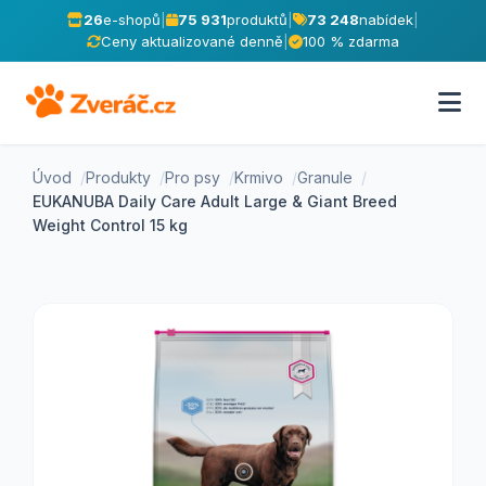
26
e-shopů
|
75 931
produktů
|
73 248
nabídek
|
Ceny aktualizované denně
|
100 % zdarma
Úvod
Produkty
Pro psy
Krmivo
Granule
EUKANUBA Daily Care Adult Large & Giant Breed
Weight Control 15 kg