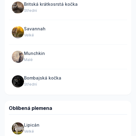
Britská krátkosrstá kočka
Střední
Savannah
Velké
Munchkin
Malé
Bombajská kočka
Střední
Oblíbená plemena
Lipicán
Velké