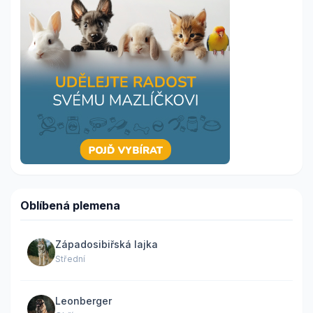
Oblíbená plemena
Západosibiřská lajka
Střední
Leonberger