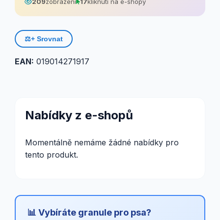
209
zobrazení
17
kliknutí na e-shopy
⚖️
+ Srovnat
EAN:
019014271917
Nabídky z e-shopů
Momentálně nemáme žádné nabídky pro
tento produkt.
📊 Vybíráte granule pro psa?