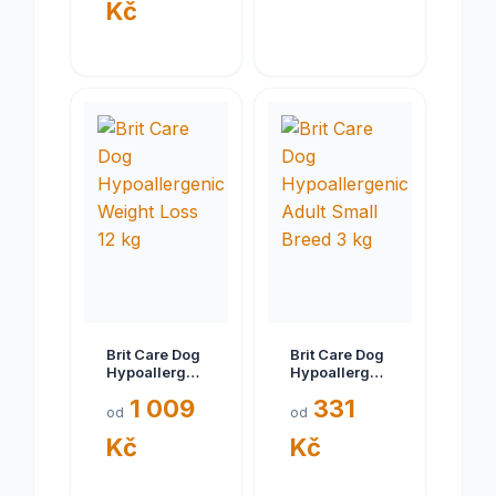
Kč
Brit Care Dog
Brit Care Dog
Hypoallergenic
Hypoallergenic
Weight Loss
Adult Small
1 009
331
12 kg
Breed 3 kg
od
od
Kč
Kč