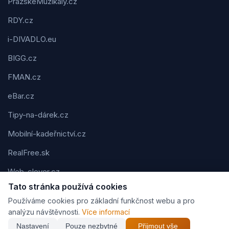
PražskéMuzikály.cz
RDY.cz
i-DIVADLO.eu
BIGG.cz
FMAN.cz
eBar.cz
Tipy-na-dárek.cz
Mobilní-kadeřnictví.cz
RealFree.sk
Web-clever.cz
Tato stránka používá cookies
Kvízov.cz
Používáme cookies pro základní funkčnost webu a pro
Karavaning.net
analýzu návštěvnosti.
Více informací
Nastavení
Pouze nezbytné
Přijmout vše
CVčko.eu