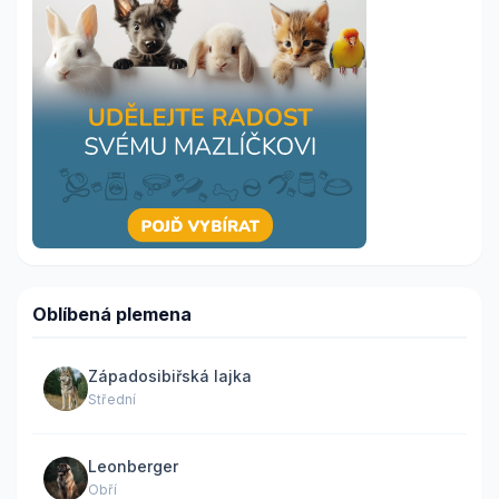
Oblíbená plemena
Západosibiřská lajka
Střední
Leonberger
Obří