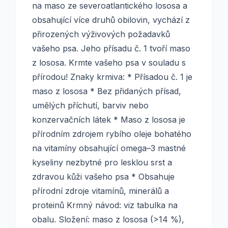
na maso ze severoatlantického lososa a
obsahující více druhů obilovin, vychází z
přirozených výživových požadavků
vašeho psa. Jeho přísadu č. 1 tvoří maso
z lososa. Krmte vašeho psa v souladu s
přírodou! Znaky krmiva: * Přísadou č. 1 je
maso z lososa * Bez přidaných přísad,
umělých příchutí, barviv nebo
konzervačních látek * Maso z lososa je
přírodním zdrojem rybího oleje bohatého
na vitamíny obsahující omega–3 mastné
kyseliny nezbytné pro lesklou srst a
zdravou kůži vašeho psa * Obsahuje
přírodní zdroje vitamínů, minerálů a
proteinů Krmný návod: viz tabulka na
obalu. Složení: maso z lososa (>14 %),