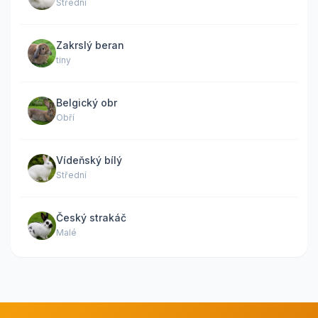
Střední
Zakrslý beran
tiny
Belgický obr
Obří
Vídeňský bílý
Střední
Český strakáč
Malé