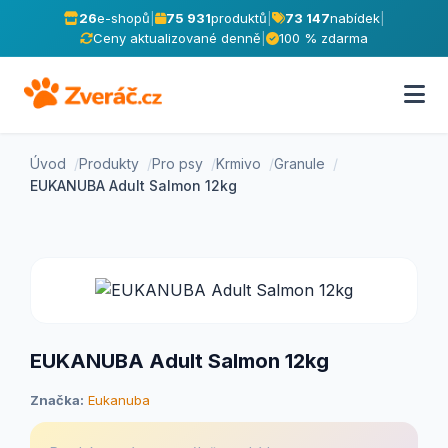
26
e-shopů
|
75 931
produktů
|
73 147
nabídek
|
Ceny aktualizované denně
|
100 % zdarma
Úvod
Produkty
Pro psy
Krmivo
Granule
EUKANUBA Adult Salmon 12kg
EUKANUBA Adult Salmon 12kg
Značka:
Eukanuba