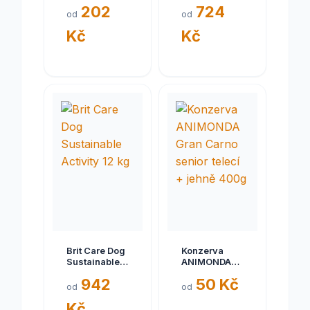
ADULT L 3 kg
Senior S+M
202
724
15 kg
od
od
Kč
Kč
Brit Care Dog
Konzerva
Sustainable
ANIMONDA
Activity 12 kg
Gran Carno
942
50 Kč
senior telecí
od
od
+ jehně 400g
Kč