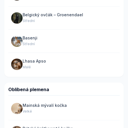
Belgický ovčák – Groenendael
Střední
Basenji
Střední
Lhasa Apso
Malé
Oblíbená plemena
Mainská mývalí kočka
Velké