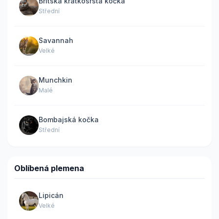
Britská krátkosrstá kočka
Střední
Savannah
Velké
Munchkin
Malé
Bombajská kočka
Střední
Oblíbená plemena
Lipicán
Velké