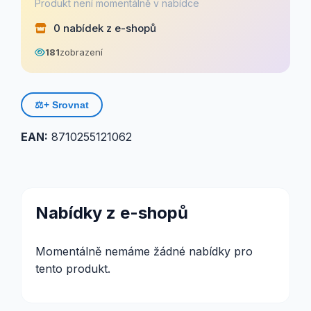
Produkt není momentálně v nabídce
0 nabídek z e-shopů
181
zobrazení
⚖️
+ Srovnat
EAN:
8710255121062
Nabídky z e-shopů
Momentálně nemáme žádné nabídky pro
tento produkt.