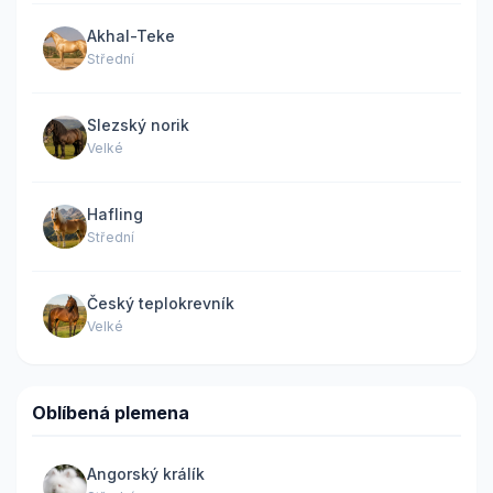
Akhal-Teke
Střední
Slezský norik
Velké
Hafling
Střední
Český teplokrevník
Velké
Oblíbená plemena
Angorský králík