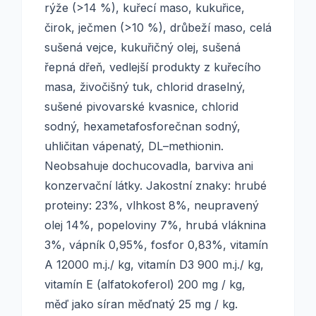
rýže (>14 %), kuřecí maso, kukuřice,
čirok, ječmen (>10 %), drůbeží maso, celá
sušená vejce, kukuřičný olej, sušená
řepná dřeň, vedlejší produkty z kuřecího
masa, živočišný tuk, chlorid draselný,
sušené pivovarské kvasnice, chlorid
sodný, hexametafosforečnan sodný,
uhličitan vápenatý, DL–methionin.
Neobsahuje dochucovadla, barviva ani
konzervační látky. Jakostní znaky: hrubé
proteiny: 23%, vlhkost 8%, neupravený
olej 14%, popeloviny 7%, hrubá vláknina
3%, vápník 0,95%, fosfor 0,83%, vitamín
A 12000 m.j./ kg, vitamín D3 900 m.j./ kg,
vitamín E (alfatokoferol) 200 mg / kg,
měď jako síran měďnatý 25 mg / kg.