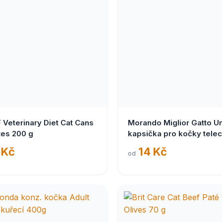
F Veterinary Diet Cat Cans
Morando Miglior Gatto U
tes 200 g
kapsička pro kočky telec
 Kč
14 Kč
od