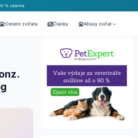
00 % zdarma
Ostatní zvířata
Články
Atlasy zvířat
konz.
5g