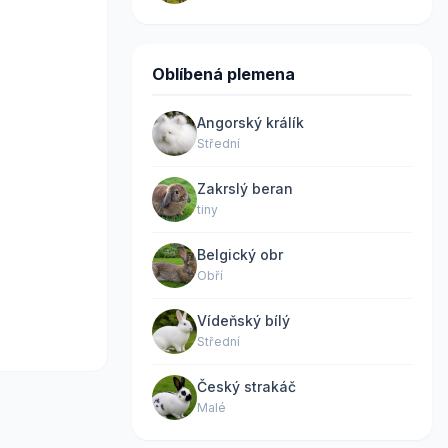
Oblíbená plemena
Angorský králík
Střední
Zakrslý beran
tiny
Belgický obr
Obří
Vídeňský bílý
Střední
Český strakáč
Malé