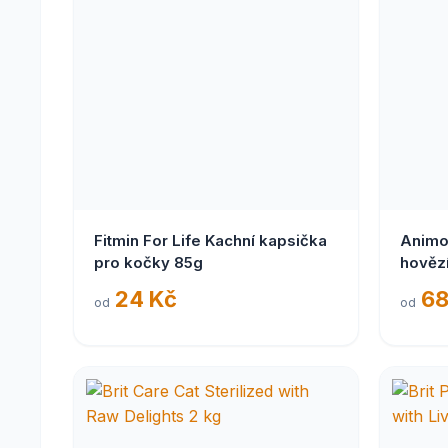
Fitmin For Life Kachní kapsička
Animo
pro kočky 85g
hověz
24 Kč
68
od
od