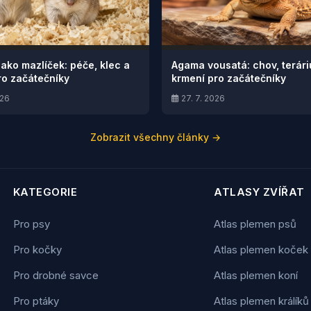
jako mazlíček: péče, klec a
Agama vousatá: chov, terár
ro začátečníky
krmení pro začátečníky
026
27. 7. 2026
Zobrazit všechny články →
KATEGORIE
ATLASY ZVÍŘAT
Pro psy
Atlas plemen psů
Pro kočky
Atlas plemen koček
Pro drobné savce
Atlas plemen koní
Pro ptáky
Atlas plemen králíků