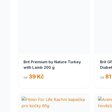
Brit Premium by Nature Turkey
Brit G
with Lamb 200 g
Diabe
39 Kč
81
od
od