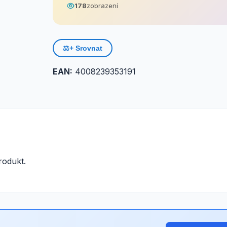
178
zobrazení
⚖️
+ Srovnat
EAN:
4008239353191
odukt.