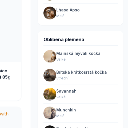
Lhasa Apso
Malé
Oblíbená plemena
Mainská mývalí kočka
Velké
nico
Britská krátkosrstá kočka
í 85g
Střední
Savannah
Velké
Munchkin
Malé