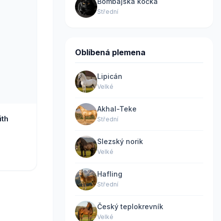
Bombajská kočka
Střední
Oblíbená plemena
Lipicán
Velké
Akhal-Teke
ith
Střední
Slezský norik
Velké
Hafling
Střední
Český teplokrevník
Velké