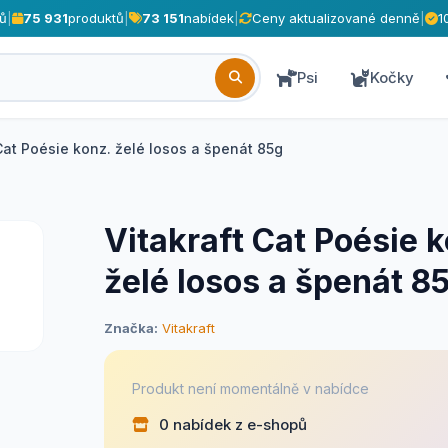
ů
|
75 931
produktů
|
73 151
nabídek
|
Ceny aktualizované denně
|
1
Psi
Kočky
Cat Poésie konz. želé losos a špenát 85g
Vitakraft Cat Poésie 
želé losos a špenát 8
Značka:
Vitakraft
Produkt není momentálně v nabídce
0 nabídek z e-shopů