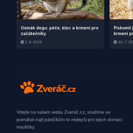
Osmák degu: péče, klec a krmení pro
Pískomil 
začátečníky
krmení p
2. 8. 2026
30. 7. 2
Vítejte na našem webu Zveráč.cz, snažíme se
pomáhat najít páníčkům to nejlepší pro jejich domácí
mazlíčky.