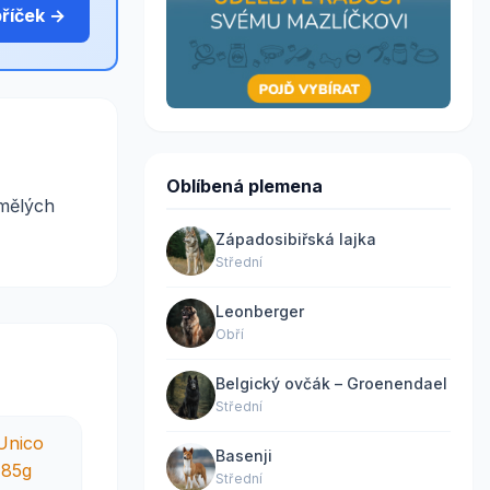
bříček →
Oblíbená plemena
umělých
Západosibiřská lajka
Střední
Leonberger
Obří
Belgický ovčák – Groenendael
Střední
Basenji
Střední