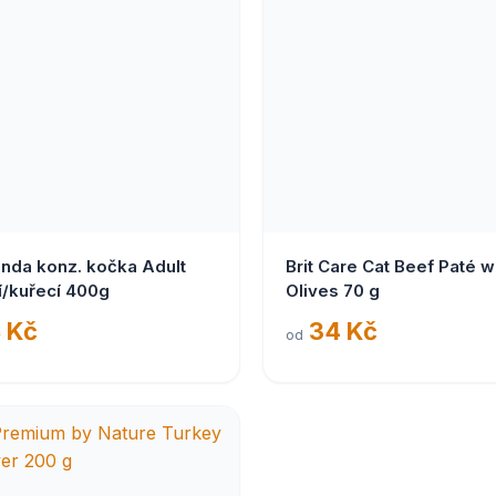
nda konz. kočka Adult
Brit Care Cat Beef Paté w
í/kuřecí 400g
Olives 70 g
 Kč
34 Kč
od