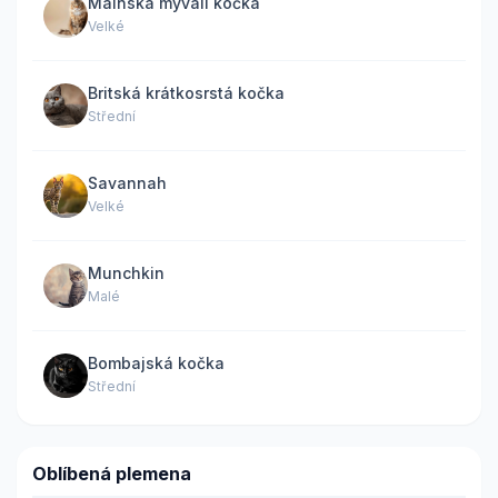
Mainská mývalí kočka
Velké
Britská krátkosrstá kočka
Střední
Savannah
Velké
Munchkin
Malé
Bombajská kočka
Střední
Oblíbená plemena