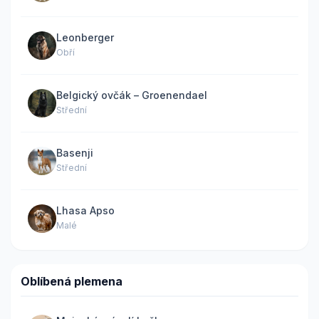
Leonberger
Obří
Belgický ovčák – Groenendael
Střední
Basenji
Střední
Lhasa Apso
Malé
Oblíbená plemena