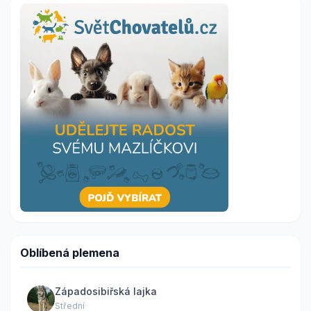
Oblíbená plemena
Západosibiřská lajka
Střední