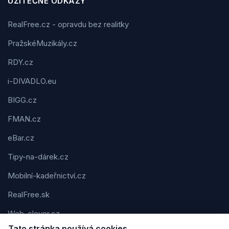
UŽITEČNÉ ODKAZY
RealFree.cz - opravdu bez realitky
PražskéMuzikály.cz
RDY.cz
i-DIVADLO.eu
BIGG.cz
FMAN.cz
eBar.cz
Tipy-na-dárek.cz
Mobilní-kadeřnictví.cz
RealFree.sk
Web-clever.cz
Tato stránka používá cookies