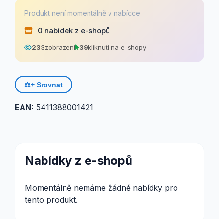
Produkt není momentálně v nabídce
0 nabídek z e-shopů
233
zobrazení
39
kliknutí na e-shopy
⚖️
+ Srovnat
EAN:
5411388001421
Nabídky z e-shopů
Momentálně nemáme žádné nabídky pro
tento produkt.