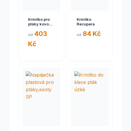
Krmítko pro
Krmítko
ptáky kovový
Recupera
domeček
403
84 Kč
od
od
Kč