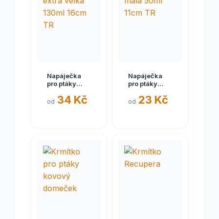
Napáječka
Napáječka
pro ptáky
pro ptáky
extra velká
malá 50ml
34 Kč
23 Kč
130ml 16cm
11cm TR
od
od
TR