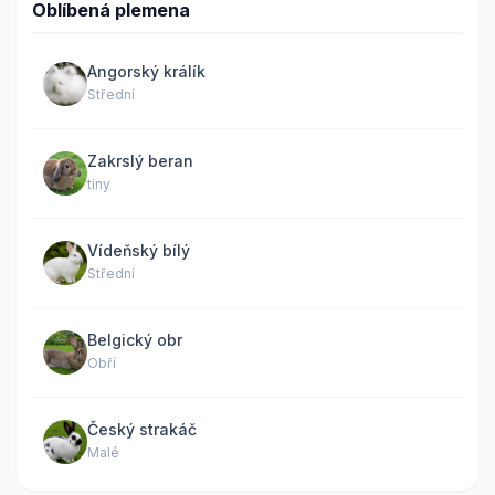
Oblíbená plemena
Angorský králík
Střední
Zakrslý beran
tiny
Vídeňský bílý
Střední
Belgický obr
Obří
Český strakáč
Malé