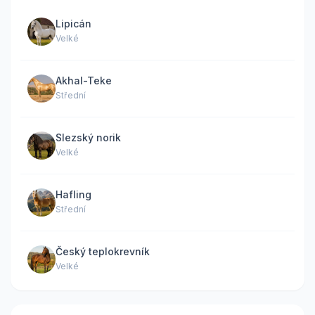
Lipicán
Velké
Akhal-Teke
Střední
Slezský norik
Velké
Hafling
Střední
Český teplokrevník
Velké