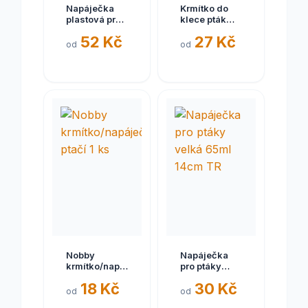
Napáječka
Krmítko do
plastová pro
klece pták
ptáky,exoty
úzké
52 Kč
27 Kč
SP
od
od
Nobby
Napáječka
krmítko/napáječka
pro ptáky
ptačí 1 ks
velká 65ml
18 Kč
30 Kč
14cm TR
od
od