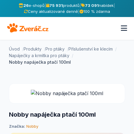
26
e-shopů
|
75 931
produktů
|
73 091
nabídek
|
Ceny aktualizované denně
|
100 % zdarma
Úvod
Produkty
Pro ptáky
Příslušenství ke klecím
Napáječky a krmítka pro ptáky
Nobby napáječka ptačí 100ml
Nobby napáječka ptačí 100ml
Značka:
Nobby