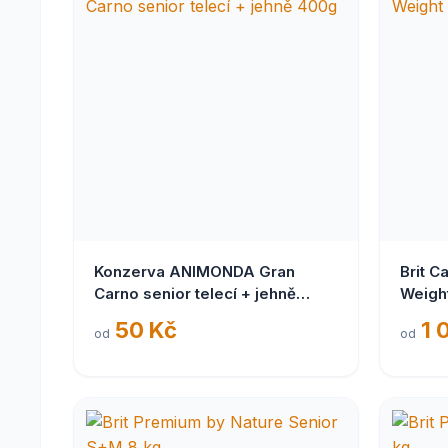
Konzerva ANIMONDA Gran
Brit C
Carno senior telecí + jehně
Weight
400g
50 Kč
1 
od
od