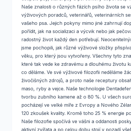
Naše znalosti o různých fázích psího života se v
výživových poradců, veterinářů, veterinárních s
vašeho psa. Jejich pokyny mimo jiné zahrnují dop
pořídit, jak na socializaci a výcvik nebo jak pečo
radostný život každý den potřebují. Neocenitelný
jsme pochopili, jak různé výživové složky přispív
věku, pro který jsou vytvořeny. Všechny tyto zn
které tak vede ke zdravému a dlouhému životu kaž
co děláme. Ve své výživové filozofii neděláme žá
živočišných zdrojů, a proto naše receptury obsahuj
maso, ryby a vejce. Naše technologie Dentadefe
tvorbu zubního kamene až o 80 %. U všech surovi
pocházejí ve velké míře z Evropy a Nového Zélan
120 zkoušek kvality. Kromě toho 25 % energie p
Naše filozofie spočívá ve vášni a oddanosti pos
aktivní zvířata a po celou dobu stojí v pozadí 