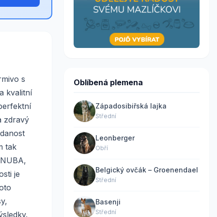
rmivo s
Oblíbená plemena
 kvalitní
perfektní
Západosibiřská lajka
Střední
a zdravý
ddanost
Leonberger
m tak
Obří
KANUBA,
Belgický ovčák – Groenendael
sti je
Střední
roto
y,
Basenji
Střední
ýsledky.