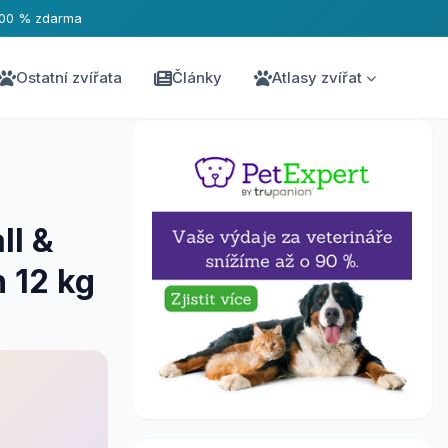
100 % zdarma
Ostatní zvířata
Články
Atlasy zvířat
l &
 12 kg