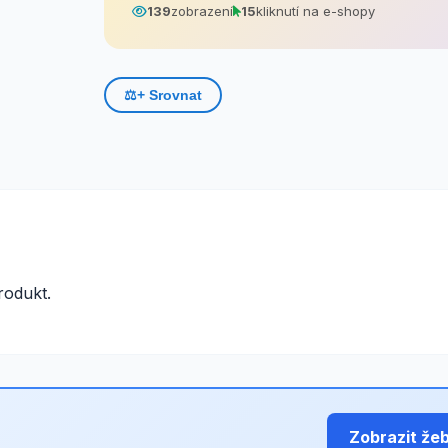
139
zobrazení
15
kliknutí na e-shopy
⚖️
+ Srovnat
odukt.
Zobrazit že