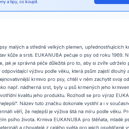
y a tipy, co koupit.
sy malých a středně velkých plemen, upřednostňujících k
stav kůže a srsti. EUKANUBA pečuje o psy od roku 1969. Na
, jak je správná péče důležitá pro to, aby si zvíře udrželo 
 odpovídající výživu podle věku, která psům zajistí dlouhý 
ejinovativnější krmivo pro psy, chtěl v něm zachytit svoji o
, jako např. nádherná srst, byly u psů krmených jeho krmive
 prvotřídní kvalitu jeho produktu. Rozhodl se pro výraz EU
jlepší“. Název tuto značku dokonale vystihl a i v současno
ináři věří, že nejlepší je výživa šitá na míru podle věku. P
 fázím psího života. Krmiva EUKANUBA pro štěňata, mladé ps
veterináři a chovatelé z celého světa pro jejich osvědčené v