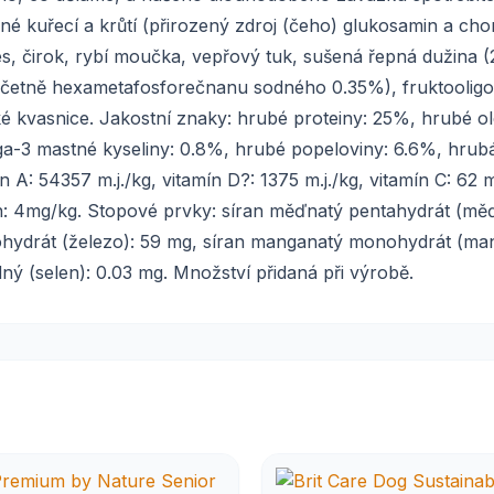
né kuřecí a krůtí (přirozený zdroj (čeho) glukosamin a cho
es, čirok, rybí moučka, vepřový tuk, sušená řepná dužina (
y (včetně hexametafosforečnanu sodného 0.35%), fruktoolig
é kvasnice. Jakostní znaky: hrubé proteiny: 25%, hrubé ol
a-3 mastné kyseliny: 0.8%, hrubé popeloviny: 6.6%, hrub
n A: 54357 m.j./kg, vitamín D?: 1375 m.j./kg, vitamín C: 62 
en: 4mg/kg. Stopové prvky: síran měďnatý pentahydrát (měď
onohydrát (železo): 59 mg, síran manganatý monohydrát (ma
dný (selen): 0.03 mg. Množství přidaná při výrobě.