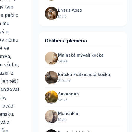
ný tým
Lhasa Apso
s péčí o
Malé
ch mu
vý a
íky němu
Oblíbená plemena
ot ve
Mainská mývalí kočka
miva,
Velké
ru všeho,
zejí z
Britská krátkosrstá kočka
a jehněčí
Střední
snižovat
Savannah
uky
Velké
provádí
Munchkin
emsku.
Malé
avá a
elům.