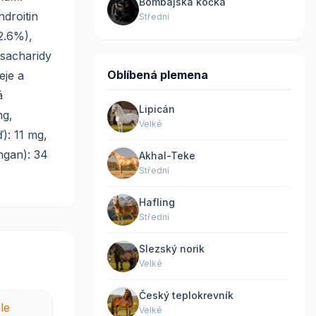
Bombajská kočka
ndroitin
Střední
2.6%),
osacharidy
Oblíbená plemena
eje a
á
Lipicán
mg,
Velké
): 11 mg,
ngan): 34
Akhal-Teke
Střední
Hafling
Střední
Slezský norik
Velké
Český teplokrevník
Velké