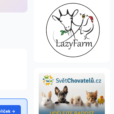
bříček →