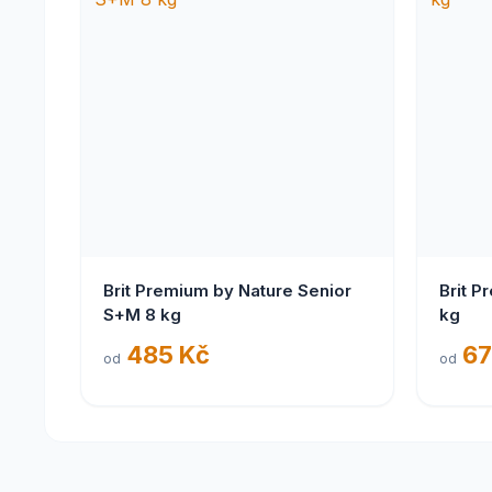
Brit Premium by Nature Senior
Brit P
S+M 8 kg
kg
485 Kč
67
od
od