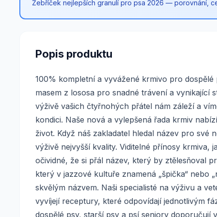
Žebříček nejlepších granulí pro psa 2026 — porovnání, cen
Popis produktu
100% kompletní a vyvážené krmivo pro dospělé p
masem z lososa pro snadné trávení a vynikající 
výživě vašich čtyřnohých přátel nám záleží a víme
kondici. Naše nová a vylepšená řada krmiv nabízí
život. Když náš zakladatel hledal název pro své n
výživě nejvyšší kvality. Viditelné přínosy krmiva
očividné, že si přál název, který by ztělesňoval
který v jazzové kultuře znamená „špička“ nebo „ne
skvělým názvem. Naši specialisté na výživu a veter
vyvíjejí receptury, které odpovídají jednotlivým
dospělé psy, starší psy a psí seniory doporučují 