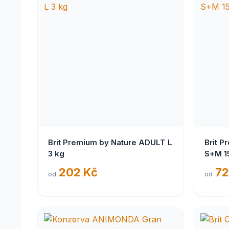
Brit Premium by Nature ADULT L
Brit P
3 kg
S+M 1
202 Kč
72
od
od