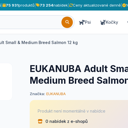
ů
|
75 931
produktů
|
73 254
nabídek
|
Ceny aktualizované denně
|
Psi
Kočky
lt Small & Medium Breed Salmon 12 kg
EUKANUBA Adult Smal
Medium Breed Salmon
Značka:
EUKANUBA
Produkt není momentálně v nabídce
0 nabídek z e-shopů