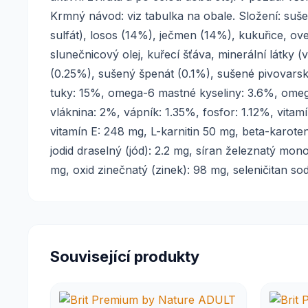
Krmný návod: viz tabulka na obale. Složení: suše
sulfát), losos (14%), ječmen (14%), kukuřice, ov
slunečnicový olej, kuřecí šťáva, minerální látk
(0.25%), sušený špenát (0.1%), sušené pivovarsk
tuky: 15%, omega-6 mastné kyseliny: 3.6%, omeg
vláknina: 2%, vápník: 1.35%, fosfor: 1.12%, vitamí
vitamín E: 248 mg, L-karnitin 50 mg, beta-karot
jodid draselný (jód): 2.2 mg, síran železnatý m
mg, oxid zinečnatý (zinek): 98 mg, seleničitan so
Související produkty