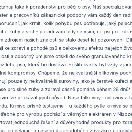
ztahují také k poradenství pro péči o psy. Náš specializova
ester a pracovníků zákaznické podpory vám každý den radí 
oručení, jak krmit, kolik pohybu pes potřebuje, jaký pele
vat o zuby a srst – poradí vám tedy se vším, co psi pro zdra
m zdrojem našich znalostí se stalo deset let pozorování. D
ají ke zdraví a pohodě psů a celkovému efektu na jejich živ
alosti a odborný um jsme otiskli do svého granulovaného kr
dého psa, který ho dostává. Příslib kvality byl vždy v jád
dné kompromisy. Chápeme, že nejkvalitnější bílkoviny pochá
í pouze ty nejkvalitnější suroviny, jako je čerstvé kuřecí 
nse pro silné zuby a zdravé dásně pomáhá během 28 dnů* 
n lze prokázat jejich původ. Naše bílkoviny, obiloviny a t
du. Krmivo přísně testujeme – u každého pytle krmiva se 
otřebné pro výrobu pochází z větrných elektráren v Nizoz
kytovat jednoduchá řešení a důvěryhodné produkty pro zdr
všeho, co děláme, a našeho dlouhodobého závazku spotřebit