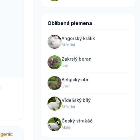
Oblíbená plemena
Angorský králík
Střední
Zakrslý beran
tiny
Belgický obr
Obří
e
Vídeňský bílý
Střední
Český strakáč
Malé