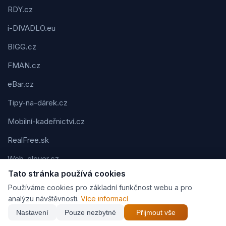
RDY.cz
i-DIVADLO.eu
BIGG.cz
FMAN.cz
eBar.cz
Tipy-na-dárek.cz
Mobilní-kadeřnictví.cz
RealFree.sk
Web-clever.cz
Tato stránka používá cookies
Kvízov.cz
Používáme cookies pro základní funkčnost webu a pro
Karavaning.net
analýzu návštěvnosti.
Více informací
Nastavení
Pouze nezbytné
Přijmout vše
CVčko.eu