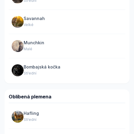
Střední
Savannah
Velké
Munchkin
Malé
Bombajská kočka
Střední
Oblíbená plemena
Hafling
Střední