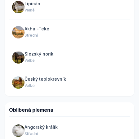
Lipicán
Velké
Akhal-Teke
Střední
Slezský norik
Velké
Český teplokrevník
Velké
Oblíbená plemena
Angorský králík
Střední