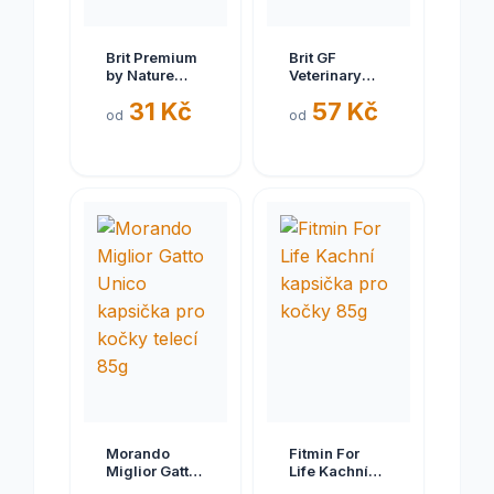
Brit Premium
Brit GF
by Nature
Veterinary
Turkey with
Diet Cat Cans
31 Kč
57 Kč
Lamb 200 g
Diabetes 200
od
od
g
Morando
Fitmin For
Miglior Gatto
Life Kachní
Unico
kapsička pro