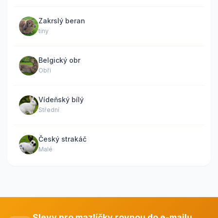
Zakrslý beran
tiny
Belgický obr
Obří
Vídeňský bílý
Střední
Český strakáč
Malé
Slevy pro mazlíčky rovnou do e-mailu