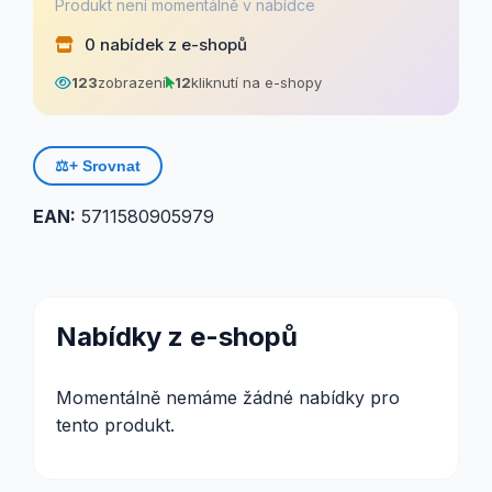
Produkt není momentálně v nabídce
0 nabídek z e-shopů
123
zobrazení
12
kliknutí na e-shopy
⚖️
+ Srovnat
EAN:
5711580905979
Nabídky z e-shopů
Momentálně nemáme žádné nabídky pro
tento produkt.