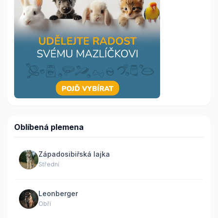
Oblíbená plemena
Západosibiřská lajka
Střední
Leonberger
Obří