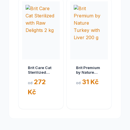
Brit Care Cat
Brit Premium
Sterilized
by Nature
with Raw
Turkey with
272
31 Kč
Delights 2 kg
Liver 200 g
od
od
Kč