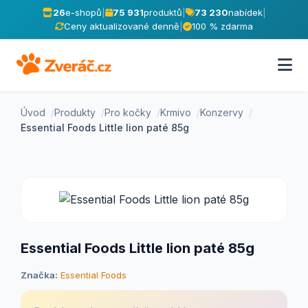
26
e-shopů
|
75 931
produktů
|
73 230
nabídek
|
Ceny aktualizované denně
|
100 % zdarma
Úvod
Produkty
Pro kočky
Krmivo
Konzervy
Essential Foods Little lion paté 85g
Essential Foods Little lion paté 85g
Značka:
Essential Foods