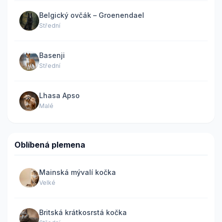
Belgický ovčák – Groenendael
Střední
Basenji
Střední
Lhasa Apso
Malé
Oblíbená plemena
Mainská mývalí kočka
Velké
Britská krátkosrstá kočka