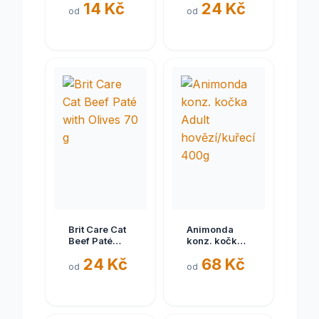
14 Kč
24 Kč
kapsička pro
kočky 85g
od
od
kočky telecí
85g
Brit Care Cat
Animonda
Beef Paté
konz. kočka
with Olives
Adult
24 Kč
68 Kč
70 g
hovězí/kuřecí
od
od
400g