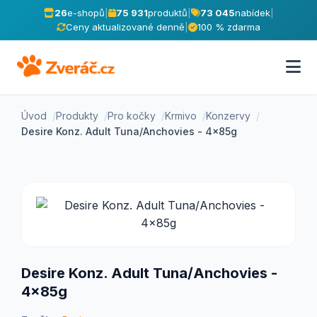
26
e-shopů
|
75 931
produktů
|
73 045
nabídek
|
Ceny aktualizované denně
|
100 % zdarma
Úvod
Produkty
Pro kočky
Krmivo
Konzervy
Desire Konz. Adult Tuna/Anchovies - 4x85g
Desire Konz. Adult Tuna/Anchovies -
4x85g