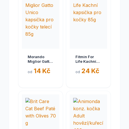
Morando
Fitmin For
Miglior Gatto
Life Kachní
Unico
kapsička pro
14 Kč
24 Kč
kapsička pro
kočky 85g
od
od
kočky telecí
85g