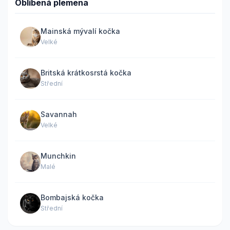
Oblíbená plemena
Mainská mývalí kočka
Velké
Britská krátkosrstá kočka
Střední
Savannah
Velké
Munchkin
Malé
Bombajská kočka
Střední