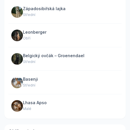
Západosibiřská lajka
Střední
Leonberger
Obří
Belgický ovčák – Groenendael
Střední
Basenji
Střední
Lhasa Apso
Malé