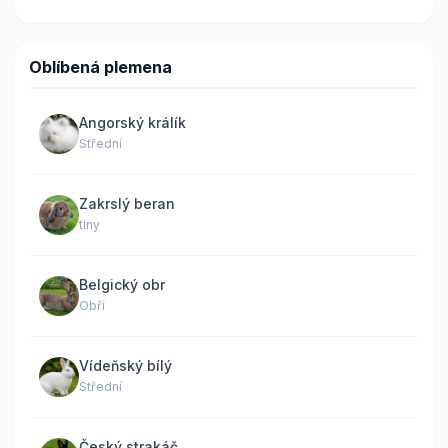
Oblíbená plemena
Angorský králík
Střední
Zakrslý beran
tiny
Belgický obr
Obří
Vídeňský bílý
Střední
Český strakáč