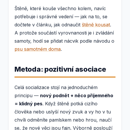
Štěně, které kouše všechno kolem, navíc
potřebuje i správné vedení — jak na to, se
dočtete v článku, jak odnaučit
štěně kousat
.
A protože součástí vyrovnanosti je i zvládání
samoty, hodí se přidat nácvik podle návodu o
psu samotném doma
.
Metoda: pozitivní asociace
Celá socializace stojí na jednoduchém
principu —
nový podnět + něco příjemného
= klidný pes
. Když štěně potká cizího
člověka nebo uslyší nový zvuk a vy ho v tu
chvíli odměníte pamlskem nebo hrou, naučí
se, že nové věci jsou fajn. Výborně poslouží