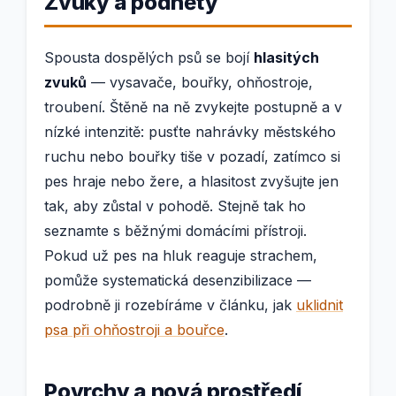
Zvuky a podněty
Spousta dospělých psů se bojí
hlasitých
zvuků
— vysavače, bouřky, ohňostroje,
troubení. Štěně na ně zvykejte postupně a v
nízké intenzitě: pusťte nahrávky městského
ruchu nebo bouřky tiše v pozadí, zatímco si
pes hraje nebo žere, a hlasitost zvyšujte jen
tak, aby zůstal v pohodě. Stejně tak ho
seznamte s běžnými domácími přístroji.
Pokud už pes na hluk reaguje strachem,
pomůže systematická desenzibilizace —
podrobně ji rozebíráme v článku, jak
uklidnit
psa při ohňostroji a bouřce
.
Povrchy a nová prostředí