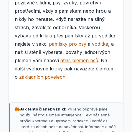
pozitivně s lidmi, psy, zvuky, povrchy i
prostředími, vždy s pamlskem nebo hrou a
nikdy ho nenuťte. Když narazíte na silný
strach, zavolejte odborníka. Veškerou
výbavu od klikru přes pamlsky až po vodítka
najdete v sekci
pamlsky pro psy
a
vodítka
, a
než si štěně vyberete, povahy jednotlivých
plemen vám napoví
atlas plemen psů
. Na
další výchovné kroky pak navážete článkem
o
základních povelech
.
Jak tento článek vznikl:
Při jeho přípravě jsme
použili nástroje umělé inteligence. Text následně
prošel kontrolou a úpravami redakce Zveráč.cz,
která za obsah nese odpovědnost. Informace o péči