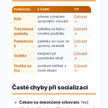
POMŮCKA
K ČEMU
TIP
přesné označení
Zobrazit
Klikr
správného chování
→
Tréninkové
odměna za klid u
Zobrazit
pamlsky
nového podnětu
→
Pamlskovní
pamlsky po ruce ve
Zobrazit
k
správný okamžik
→
bezpečí při
Zobrazit
Vodítko
poznávání okolí
→
Hračka na
pozitivní zážitek v
Zobrazit
hru
nové situaci
→
Časté chyby při socializaci
Čekání na dokončené očkování.
Než