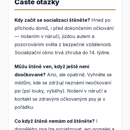
Časté otázky
Kdy začít se socializací štěněte?
Hned po
příchodu domů, i před dokončením očkování
— nošením v náručí, jízdou autem a
pozorováním světa z bezpečné vzdálenosti.
Socializační okno trvá zhruba do 14. týdne.
Můžu štěně ven, když ještě není
doočkované?
Ano, ale opatrně. Vyhněte se
místům, kde se zdržují neznámí neočkovaní
psi (psí louky, výběhy). Nošení v náručí a
kontakt se zdravými očkovanými psy je v
pořádku.
Co když štěně nemám od štěněte?
I
dospělého psa lze socializovat, jen pomaleji a