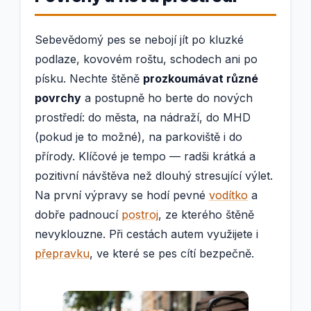
Sebevědomý pes se nebojí jít po kluzké
podlaze, kovovém roštu, schodech ani po
písku. Nechte štěně
prozkoumávat různé
povrchy
a postupně ho berte do nových
prostředí: do města, na nádraží, do MHD
(pokud je to možné), na parkoviště i do
přírody. Klíčové je tempo — radši krátká a
pozitivní návštěva než dlouhý stresující výlet.
Na první výpravy se hodí pevné
vodítko
a
dobře padnoucí
postroj
, ze kterého štěně
nevyklouzne. Při cestách autem využijete i
přepravku
, ve které se pes cítí bezpečně.