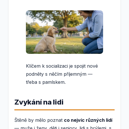
Klíčem k socializaci je spojit nové
podněty s něčím příjemným —
třeba s pamlskem.
Zvykání na lidi
Štěně by mělo poznat
co nejvíc různých lidí
— muže i ženy, děti i seniory, lidi s brýlemi, s