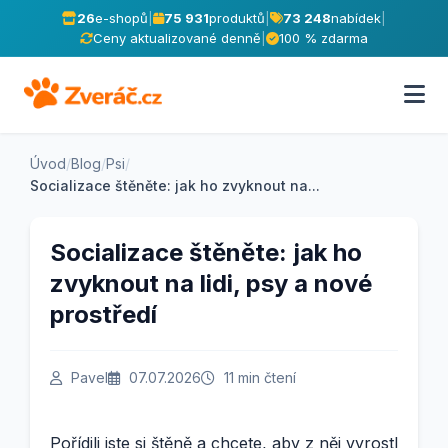
26
e-shopů
|
75 931
produktů
|
73 248
nabídek
|
Ceny aktualizované denně
|
100 % zdarma
Úvod
/
Blog
/
Psi
/
Socializace štěněte: jak ho zvyknout na...
Socializace štěněte: jak ho
zvyknout na lidi, psy a nové
prostředí
Pavel
07.07.2026
11 min čtení
Pořídili jste si štěně a chcete, aby z něj vyrostl