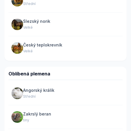
Střední
Slezský norik
Velké
Český teplokrevník
Velké
Oblíbená plemena
Angorský králík
Střední
Zakrslý beran
tiny