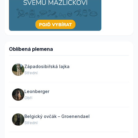
Oblíbená plemena
Západosibiřská lajka
Střední
Leonberger
Obří
Belgický ovčák – Groenendael
Střední