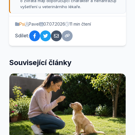
o zvířata mají doporučující charakter a nenahrazují
vyšetření u veterinárního lékaře.
Psi
Pavel
07.07.2026
11 min čtení
Sdílet:
Související články