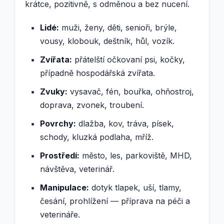
krátce, pozitivně, s odměnou a bez nucení.
Lidé:
muži, ženy, děti, senioři, brýle,
vousy, klobouk, deštník, hůl, vozík.
Zvířata:
přátelští očkovaní psi, kočky,
případně hospodářská zvířata.
Zvuky:
vysavač, fén, bouřka, ohňostroj,
doprava, zvonek, troubení.
Povrchy:
dlažba, kov, tráva, písek,
schody, kluzká podlaha, mříž.
Prostředí:
město, les, parkoviště, MHD,
návštěva, veterinář.
Manipulace:
dotyk tlapek, uší, tlamy,
česání, prohlížení — příprava na péči a
veterináře.