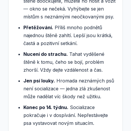
štěně doočkujete, můžete ho nosit a vozit
— okno se nečeká. Vyhýbejte se jen
místům s neznámými neočkovanými psy.
Přetěžování.
Příliš mnoho podnětů
najednou štěně zahltí. Lepší jsou krátká,
častá a pozitivní setkání.
Nucení do strachu.
Tahat vyděšené
štěně k tomu, čeho se bojí, problém
zhorší. Vždy dejte vzdálenost a čas.
Jen psí louky.
Hromada neznámých psů
není socializace — jedna zlá zkušenost
může nadělat víc škody než užitku.
Konec po 14. týdnu.
Socializace
pokračuje i v dospívání. Nepřestávejte
psa vystavovat novým situacím.