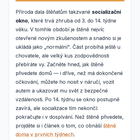
Příroda dala štěňatům takzvané
socializační
okno
, které trvá zhruba od 3. do 14. týdne
věku. V tomhle období je štěně nejvíc
otevřené novým zkušenostem a snadno si je
ukládá jako „normální". Část probíhá ještě u
chovatele, ale velký kus zodpovědnosti
přebíráte vy. Začněte hned, jak štěně
přivedete domů — i dříve, než má dokončené
očkování, můžete ho nosit v náručí, vozit
autem a ukazovat mu svět z bezpečné
vzdálenosti. Po 14. týdnu se okno postupně
zavírá, ale socializace tím nekončí:
pokračujte i v dospívání. Než štěně přivedete,
projděte si i článek o tom, co obnáší
štěně
doma v prvních týdnech
.