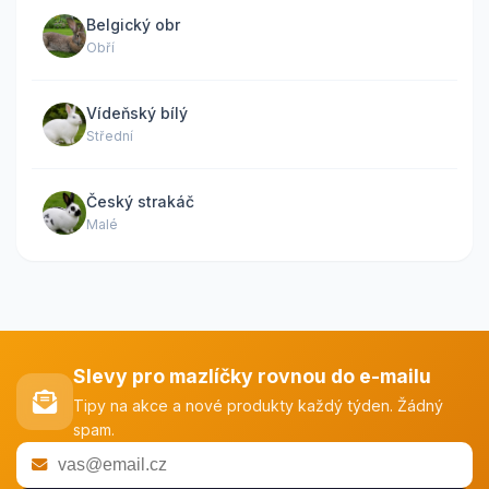
Belgický obr
Obří
Vídeňský bílý
Střední
Český strakáč
Malé
Slevy pro mazlíčky rovnou do e-mailu
Tipy na akce a nové produkty každý týden. Žádný
spam.