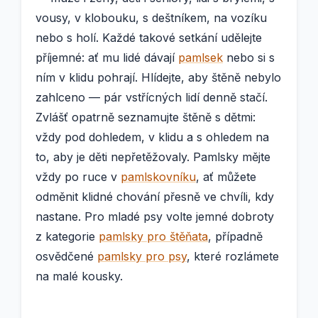
vousy, v klobouku, s deštníkem, na vozíku
nebo s holí. Každé takové setkání udělejte
příjemné: ať mu lidé dávají
pamlsek
nebo si s
ním v klidu pohrají. Hlídejte, aby štěně nebylo
zahlceno — pár vstřícných lidí denně stačí.
Zvlášť opatrně seznamujte štěně s dětmi:
vždy pod dohledem, v klidu a s ohledem na
to, aby je děti nepřetěžovaly. Pamlsky mějte
vždy po ruce v
pamlskovníku
, ať můžete
odměnit klidné chování přesně ve chvíli, kdy
nastane. Pro mladé psy volte jemné dobroty
z kategorie
pamlsky pro štěňata
, případně
osvědčené
pamlsky pro psy
, které rozlámete
na malé kousky.