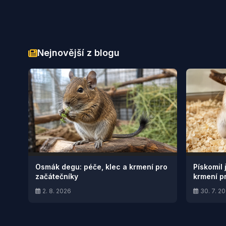
Nejnovější z blogu
Osmák degu: péče, klec a krmení pro
Pískomil 
začátečníky
krmení p
2. 8. 2026
30. 7. 2