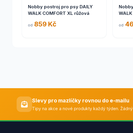
Nobby postroj pro psy DAILY
Nobby
WALK COMFORT XL růžová
WALK
859 Kč
46
od
od
Slevy pro mazlíčky rovnou do e-mailu
Tipy na akce a nové produkty každý týden. Žádný