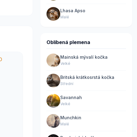
Lhasa Apso
Malé
Oblíbená plemena
Mainská mývalí kočka
Velké
Britská krátkosrstá kočka
Střední
Savannah
Velké
Munchkin
Malé