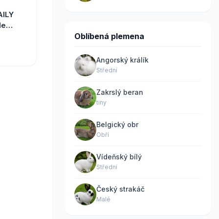
AILY
le
Oblíbená plemena
Angorský králík
Střední
Zakrslý beran
tiny
Belgický obr
Obří
Vídeňský bílý
Střední
Český strakáč
Malé