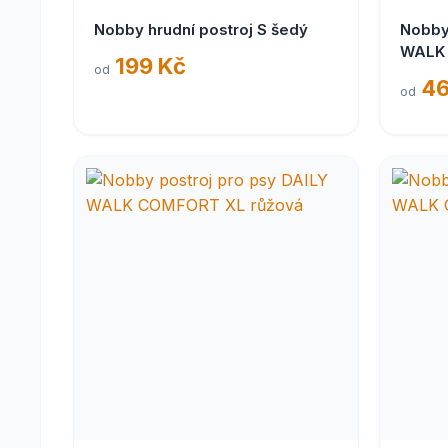
Nobby hrudní postroj S šedý
Nobby
WALK 
199 Kč
od
46
od