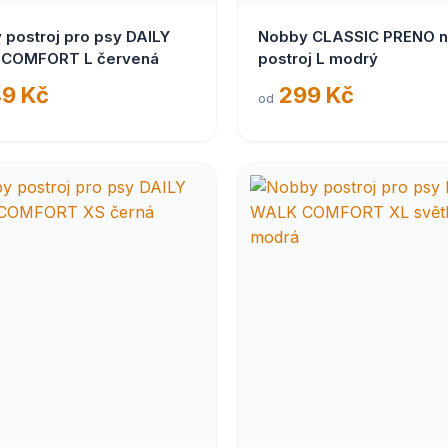
 postroj pro psy DAILY
Nobby CLASSIC PRENO n
COMFORT L červená
postroj L modrý
9 Kč
299 Kč
od