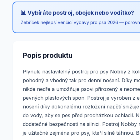
📊 Vybíráte postroj, obojek nebo vodítko?
Žebříček nejlepší venčící výbavy pro psa 2026 — porovnán
Popis produktu
Plynule nastavitelný postroj pro psy Nobby z k
pohodný a vhodný tak pro denní nošení. Díky mož
nikde nedře a umožňuje psovi přirozený a neome
pevných plastových spon. Postroj je vyroben z ext
nošení díky dokonalému rozložení napětí snižuje 
do vody, aby se pes před procházkou ochladil. Na
dodatečné bezpečnosti na silnici. Postroj Nobby
je užitečné zejména pro psy, kteří silně táhnou. B