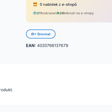
0 nabídek z e-shopů
211
zobrazení
28
kliknutí na e-shopy
⚖️
+ Srovnat
EAN:
4033766137679
odukt.