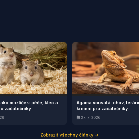
jako mazlíček: péče, klec a
Agama vousatá: chov, terár
ro začátečníky
krmení pro začátečníky
026
27. 7. 2026
Zobrazit všechny články →