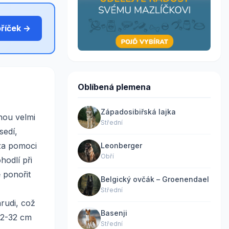
bříček →
Oblíbená plemena
Západosibiřská lajka
nou velmi
Střední
sedí,
za pomoci
Leonberger
Obří
hodlí při
 ponořit
Belgický ovčák – Groenendael
Střední
rudi, což
Basenji
 22-32 cm
Střední