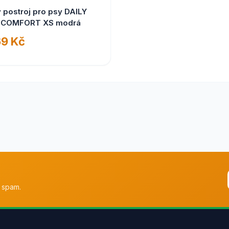
 postroj pro psy DAILY
 COMFORT XS modrá
9 Kč
 spam.