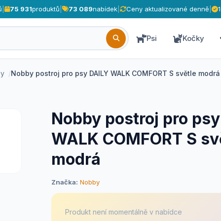
ů
|
75 931
produktů
|
73 089
nabídek
|
Ceny aktualizované denně
|
Psi
Kočky
sy
Nobby postroj pro psy DAILY WALK COMFORT S světle modrá
Nobby postroj pro ps
WALK COMFORT S svě
modrá
Značka:
Nobby
Produkt není momentálně v nabídce