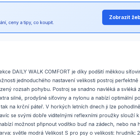
Zobrazit že
í, ceny a tipy, co koupit.
olekce DAILY WALK COMFORT je díky podšití měkkou síťovi
nosti jednoduchého nastavení velikosti postroj perfektně 
zený rozsah pohybu. Postroj se snadno navléká a svléká 
ra silné, prodyšné síťoviny a nylonu a nabízí optimální po
tak na krční páteř. V horkých letních dnech ji lze pohodlně
víc se svými dobře viditelnými reflexními proužky slouží k
 nabízí možnost připnout vodítko buď na zádech, nebo na h
arva: světle modrá Velikost S pro psy o velikosti: hrudník: