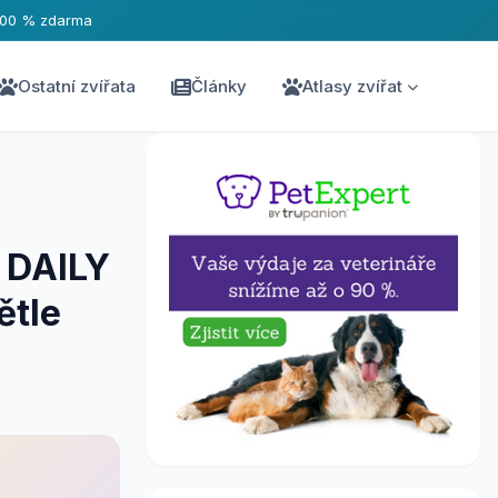
100 % zdarma
Ostatní zvířata
Články
Atlasy zvířat
y DAILY
tle