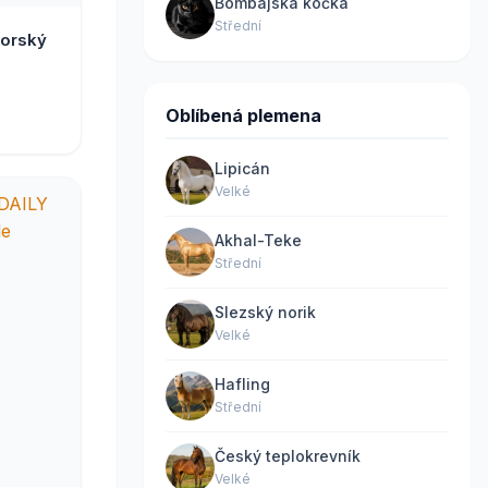
Bombajská kočka
Střední
orský
Oblíbená plemena
Lipicán
Velké
Akhal-Teke
Střední
Slezský norik
Velké
Hafling
Střední
Český teplokrevník
Velké