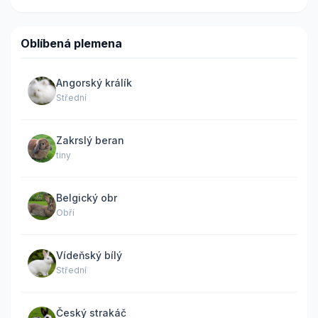
Oblíbená plemena
Angorský králík
Střední
Zakrslý beran
tiny
Belgický obr
Obří
Vídeňský bílý
Střední
Český strakáč