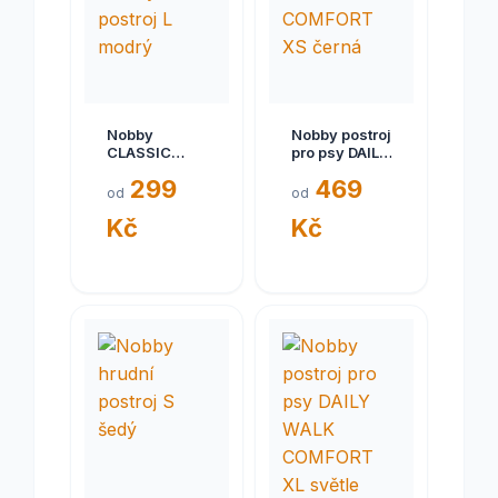
Nobby
Nobby postroj
CLASSIC
pro psy DAILY
PRENO
WALK
299
469
norský
COMFORT XS
od
od
postroj L
černá
Kč
Kč
modrý