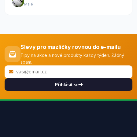
Malé
Slevy pro mazlíčky rovnou do e-mailu
Tipy na akce a nové produkty každý týden. Žádný
spam.
Přihlásit se