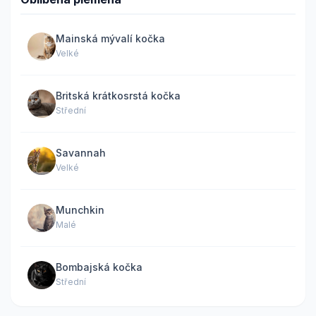
Mainská mývalí kočka
Velké
Britská krátkosrstá kočka
Střední
Savannah
Velké
Munchkin
Malé
Bombajská kočka
Střední