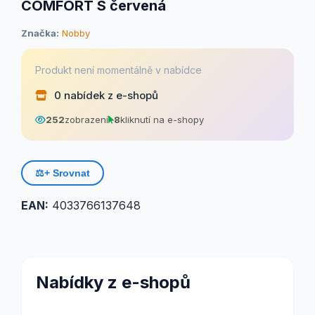
COMFORT S červená
Značka:
Nobby
Produkt není momentálně v nabídce
0 nabídek z e-shopů
252
zobrazení
8
kliknutí na e-shopy
⚖️
+ Srovnat
EAN:
4033766137648
Nabídky z e-shopů