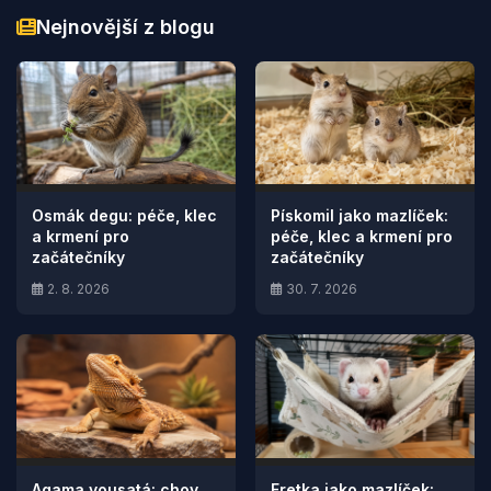
Nejnovější z blogu
Osmák degu: péče, klec
Pískomil jako mazlíček:
a krmení pro
péče, klec a krmení pro
začátečníky
začátečníky
2. 8. 2026
30. 7. 2026
Agama vousatá: chov,
Fretka jako mazlíček: