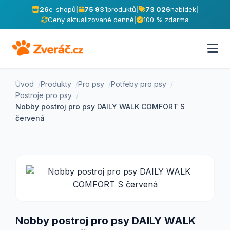
26
e-shopů
|
75 931
produktů
|
73 026
nabídek
|
Ceny aktualizované denně
|
100 % zdarma
Úvod
Produkty
Pro psy
Potřeby pro psy
Postroje pro psy
Nobby postroj pro psy DAILY WALK COMFORT S
červená
Nobby postroj pro psy DAILY WALK