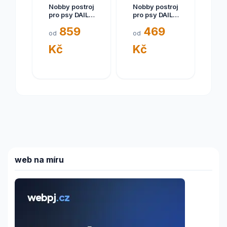
Nobby postroj
Nobby postroj
pro psy DAILY
pro psy DAILY
WALK
WALK
859
469
COMFORT XL
COMFORT XS
od
od
růžová
modrá
Kč
Kč
web na míru