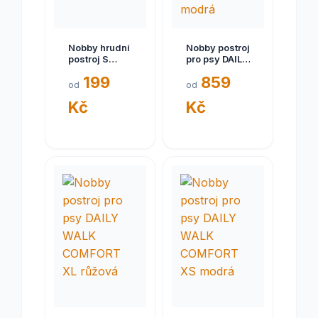
Nobby hrudní
Nobby postroj
postroj S
pro psy DAILY
šedý
WALK
199
859
COMFORT XL
od
od
světle modrá
Kč
Kč