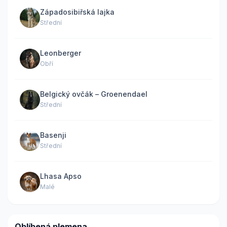
Západosibiřská lajka
Střední
Leonberger
Obří
Belgický ovčák – Groenendael
Střední
Basenji
Střední
Lhasa Apso
Malé
Oblíbená plemena