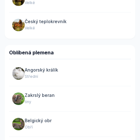
Velké
Český teplokrevník
Velké
Oblíbená plemena
Angorský králík
Střední
Zakrslý beran
tiny
Belgický obr
Obří