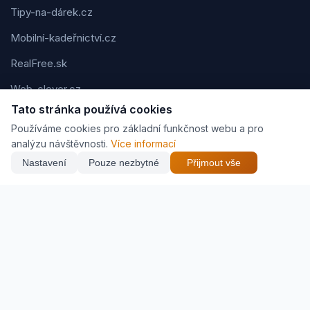
Tipy-na-dárek.cz
Mobilní-kadeřnictví.cz
RealFree.sk
Web-clever.cz
Tato stránka používá cookies
Kvízov.cz
Používáme cookies pro základní funkčnost webu a pro
Karavaning.net
analýzu návštěvnosti.
Více informací
Nastavení
Pouze nezbytné
Přijmout vše
CVčko.eu
Podmínky použití
Ochrana osobních údajů
Cookies
Jak vyděláváme (affiliate)
© 2026 Zveráč.cz. Všechna práva vyhrazena. | Vytvořil
Pavel
Jirouš