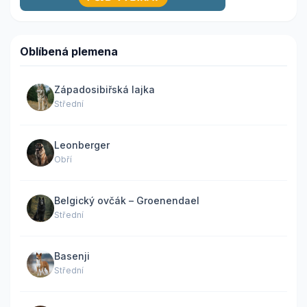
Oblíbená plemena
Západosibiřská lajka
Střední
Leonberger
Obří
Belgický ovčák – Groenendael
Střední
Basenji
Střední