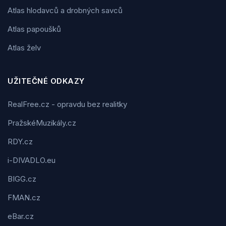
Atlas hlodavců a drobných savců
Atlas papoušků
Atlas želv
UŽITEČNÉ ODKAZY
RealFree.cz - opravdu bez realitky
PražskéMuzikály.cz
RDY.cz
i-DIVADLO.eu
BIGG.cz
FMAN.cz
eBar.cz