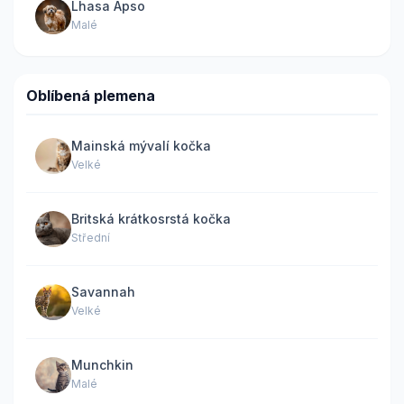
Lhasa Apso
Malé
Oblíbená plemena
Mainská mývalí kočka
Velké
Britská krátkosrstá kočka
Střední
Savannah
Velké
Munchkin
Malé