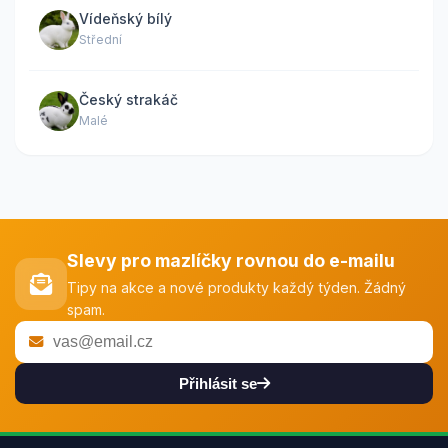
Vídeňský bílý
Střední
Český strakáč
Malé
Slevy pro mazlíčky rovnou do e-mailu
Tipy na akce a nové produkty každý týden. Žádný
spam.
Přihlásit se