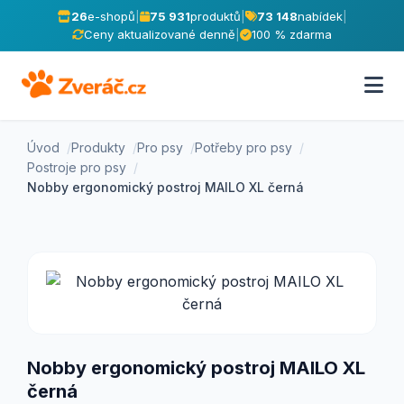
26
e-shopů
|
75 931
produktů
|
73 148
nabídek
|
Ceny aktualizované denně
|
100 % zdarma
Úvod
Produkty
Pro psy
Potřeby pro psy
Postroje pro psy
Nobby ergonomický postroj MAILO XL černá
Nobby ergonomický postroj MAILO XL
černá