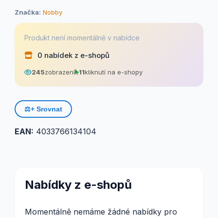
Značka:
Nobby
Produkt není momentálně v nabídce
0 nabídek z e-shopů
245
zobrazení
11
kliknutí na e-shopy
⚖️
+ Srovnat
EAN:
4033766134104
Nabídky z e-shopů
Momentálně nemáme žádné nabídky pro