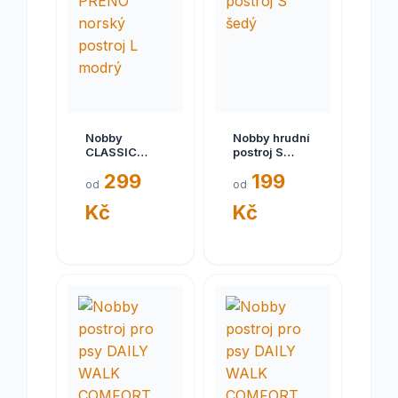
Nobby
Nobby hrudní
CLASSIC
postroj S
PRENO
šedý
299
199
norský
od
od
postroj L
Kč
Kč
modrý