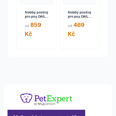
Nobby postroj
Nobby postroj
pro psy DAILY
pro psy DAILY
WALK
WALK
859
469
COMFORT XL
COMFORT XS
od
od
růžová
modrá
Kč
Kč