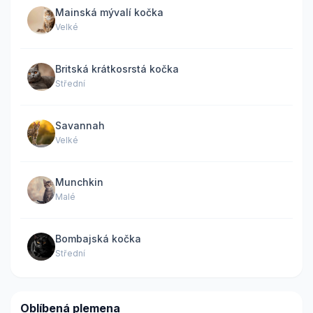
Mainská mývalí kočka
Velké
Britská krátkosrstá kočka
Střední
Savannah
Velké
Munchkin
Malé
Bombajská kočka
Střední
Oblíbená plemena