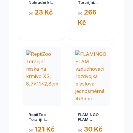
Náhradní klíč
Terarijní
s přísavkou
miska na
23 Kč
266
pro
vodu M,
od
od
zabudovaný
20,5x16,5x5cm
Kč
zámek
ReptiZoo
FLAMINGO
Terarijní
FLAM
miska na
vzduchovací
121 Kč
30 Kč
krmivo XS,
rozdvojka
od
od