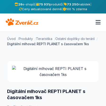
26
e-shopů
|
75 931
produktů
|
73 250
nabídek
|
Ceny aktualizované denně
|
100 % zdarma
Úvod
Produkty
Teraristika
Ostatní doplňky do terárií
Digitální mlhovač REPTI PLANET s časovačem 1ks
Digitální mlhovač REPTI PLANET s
časovačem 1ks