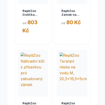
ReptiZoo
ReptiZoo
čistička
Zámek na
vzduchu
posuvná
803
80 Kč
LE004S s
skleněná
od
od
aktivním
dvířka
Kč
uhlím
ReptiZoo
ReptiZoo