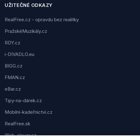
UŽITEČNÉ ODKAZY
RealFree.cz - opravdu bez realitky
PražskéMuzikály.cz
RDY.cz
i-DIVADLO.eu
BIGG.cz
FMAN.cz
eBar.cz
Tipy-na-dárek.cz
Mobilní-kadeřnictví.cz
RealFree.sk
Web-clever.cz