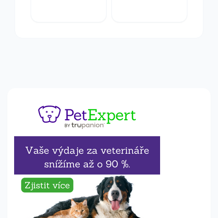
8,7x11x2,8cm
plastová
jednosměrná
4/6mm