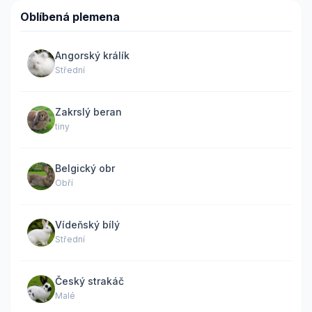
Oblíbená plemena
Angorský králík
Střední
Zakrslý beran
tiny
Belgický obr
Obří
Vídeňský bílý
Střední
Český strakáč
Malé