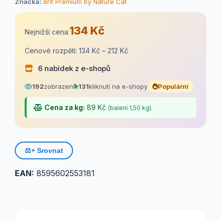
Značka:
Brit Premium by Nature Cat
134 Kč
Nejnižší cena:
Cenové rozpětí: 134 Kč – 212 Kč
6 nabídek z e-shopů
192
zobrazení
131
kliknutí na e-shopy
Populární
Cena za kg:
89 Kč
(balení 1,50 kg)
⚖️
+ Srovnat
EAN:
8595602553181