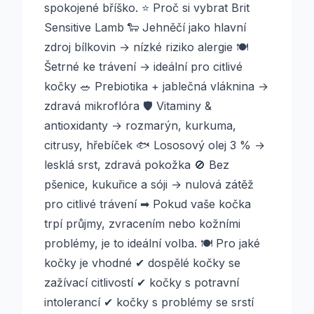
spokojené bříško. ⭐ Proč si vybrat Brit
Sensitive Lamb 🐑 Jehněčí jako hlavní
zdroj bílkovin → nízké riziko alergie 🍽️
Šetrné ke trávení → ideální pro citlivé
kočky 🥗 Prebiotika + jablečná vláknina →
zdravá mikroflóra 🛡️ Vitaminy &
antioxidanty → rozmarýn, kurkuma,
citrusy, hřebíček 🐟 Lososový olej 3 % →
lesklá srst, zdravá pokožka 🚫 Bez
pšenice, kukuřice a sóji → nulová zátěž
pro citlivé trávení ➡ Pokud vaše kočka
trpí průjmy, zvracením nebo kožními
problémy, je to ideální volba. 🍽️ Pro jaké
kočky je vhodné ✔ dospělé kočky se
zažívací citlivostí ✔ kočky s potravní
intolerancí ✔ kočky s problémy se srstí