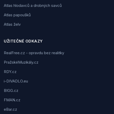
Atlas hlodavců a drobných savců
Atlas papoušků
Atlas želv
UŽITEČNÉ ODKAZY
RealFree.cz - opravdu bez realitky
PražskéMuzikály.cz
RDY.cz
i-DIVADLO.eu
BIGG.cz
FMAN.cz
eBar.cz