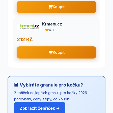
Koupit
Krmení.cz
4.8
212 Kč
Koupit
📊 Vybíráte granule pro kočku?
Žebříček nejlepších granulí pro kočky 2026 —
porovnání, ceny a tipy, co koupit.
Zobrazit žebříček →