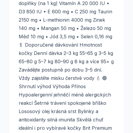
doplňky (na 1 kg) Vitamín A 20 000 IU •
D3 850 IU • E 600 mg • C 250 mg Taurin
2150 mg • L-methionin 4000 mg Zinek
140 mg • Mangan 50 mg • Železo 50 mg
Měď 10 mg • Jód 3,5 mg • Selen 0,16 mg
🥄 Doporučené dávkování Hmotnost
kočky Denní dávka 2–3 kg 55–65 g 3–5 kg
65–80 g 5–7 kg 80–90 g 8 kg a více 95+ g
Zavádějte postupně po dobu 3–5 dní.
Vždy zajistěte misku čerstvé vody 💧 🟢
Shrnutí výhod Výhoda Přínos
Hypoalergenní jehněčí méně alergických
reakcí Šetrné trávení spokojené bříško
Lososový olej krásná srst Bylinky a
antioxidanty silná imunita Skvělá chuť
ideální i pro vybíravé kočky Brit Premium