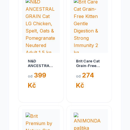
N&D
Brit Care Cat
ANCESTRAL
Grain-Free
GRAIN Cat LG
Kitten Gentle
399
274
Chicken,
Digestion &
od
od
Spelt, Oats &
Strong
Kč
Kč
Pomegranate
Immunity 2
Neutered
kg
Adult 1,5 kg