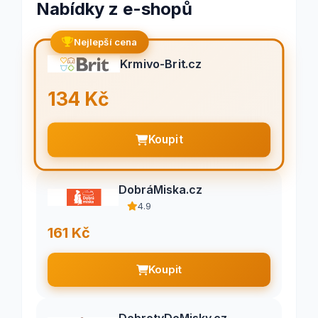
Nabídky z e-shopů
Nejlepší cena
Krmivo-Brit.cz
134 Kč
Koupit
DobráMiska.cz
4.9
161 Kč
Koupit