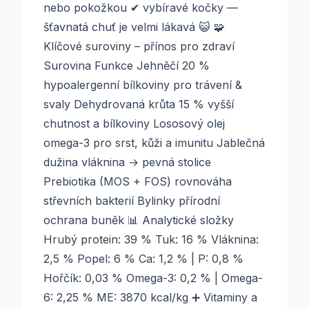
nebo pokožkou ✔ vybíravé kočky —
šťavnatá chuť je velmi lákavá 😺 🧩
Klíčové suroviny – přínos pro zdraví
Surovina Funkce Jehněčí 20 %
hypoalergenní bílkoviny pro trávení &
svaly Dehydrovaná krůta 15 % vyšší
chutnost a bílkoviny Lososový olej
omega-3 pro srst, kůži a imunitu Jablečná
dužina vláknina → pevná stolice
Prebiotika (MOS + FOS) rovnováha
střevních bakterií Bylinky přírodní
ochrana buněk 📊 Analytické složky
Hrubý protein: 39 % Tuk: 16 % Vláknina:
2,5 % Popel: 6 % Ca: 1,2 % | P: 0,8 %
Hořčík: 0,03 % Omega-3: 0,2 % | Omega-
6: 2,25 % ME: 3870 kcal/kg ➕ Vitaminy a