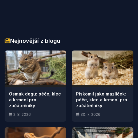
Nejnovější z blogu
Osmák degu: péče, klec
Pískomil jako mazlíček:
a krmení pro
péče, klec a krmení pro
začátečníky
začátečníky
2. 8. 2026
30. 7. 2026