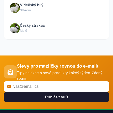
Vídeňský bílý
Střední
Český strakáč
Malé
Slevy pro mazlíčky rovnou do e-mailu
Tipy na akce a nové produkty každý týden. Žádný
spam.
Přihlásit se