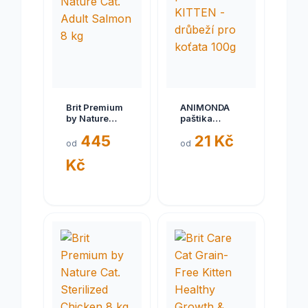
Brit Premium
ANIMONDA
by Nature
paštika
Cat. Adult
KITTEN -
445
21 Kč
Salmon 8 kg
drůbeží pro
od
od
koťata 100g
Kč