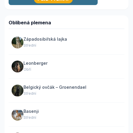
Oblíbená plemena
Západosibiřská lajka
Střední
Leonberger
Obří
Belgický ovčák – Groenendael
Střední
Basenji
Střední