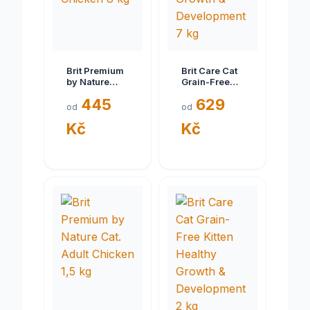
Brit Premium
Brit Care Cat
by Nature
Grain-Free
Cat.
Kitten Healthy
445
629
Sterilized
Growth &
od
od
Chicken 8 kg
Development
Kč
Kč
7 kg