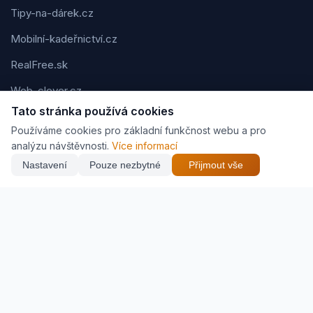
Tipy-na-dárek.cz
Mobilní-kadeřnictví.cz
RealFree.sk
Web-clever.cz
Tato stránka používá cookies
Kvízov.cz
Používáme cookies pro základní funkčnost webu a pro
Karavaning.net
analýzu návštěvnosti.
Více informací
Nastavení
Pouze nezbytné
Přijmout vše
CVčko.eu
NEJNIŽŠÍ CENA
Najít nejlepší cenu
134 Kč
Podmínky použití
Ochrana osobních údajů
Cookies
Jak vyděláváme (affiliate)
© 2026 Zveráč.cz. Všechna práva vyhrazena. | Vytvořil
Pavel
Jirouš