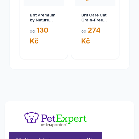
Brit Premium
Brit Care Cat
by Nature
Grain-Free
Cat. Adult
Kitten Healthy
130
274
Chicken 1,5
Growth &
od
od
kg
Development
Kč
Kč
2 kg