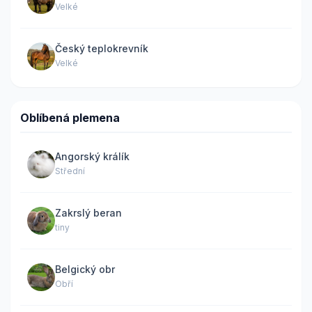
Velké
Český teplokrevník
Velké
Oblíbená plemena
Angorský králík
Střední
Zakrslý beran
tiny
Belgický obr
Obří