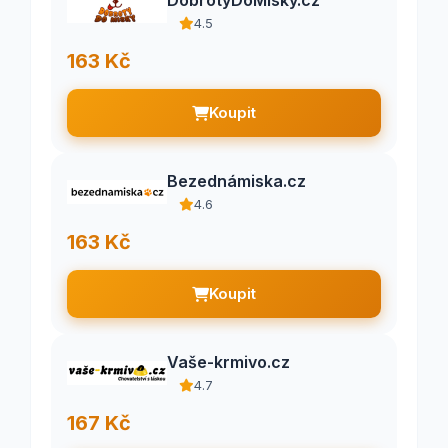
DobrotyDoMisky.cz
4.5
163 Kč
Koupit
Bezednámiska.cz
4.6
163 Kč
Koupit
Vaše-krmivo.cz
4.7
167 Kč