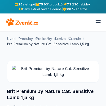
26
e-shopů
|
75 931
produktů
|
73 230
nabídek
|
Ceny aktualizované denně
|
100 % zdarma
Úvod
Produkty
Pro kočky
Krmivo
Granule
Brit Premium by Nature Cat. Sensitive Lamb 1,5 kg
Brit Premium by Nature Cat. Sensitive
Lamb 1,5 kg