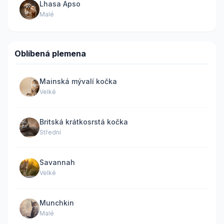
Lhasa Apso
Malé
Oblíbená plemena
Mainská mývalí kočka
Velké
Britská krátkosrstá kočka
Střední
Savannah
Velké
Munchkin
Malé