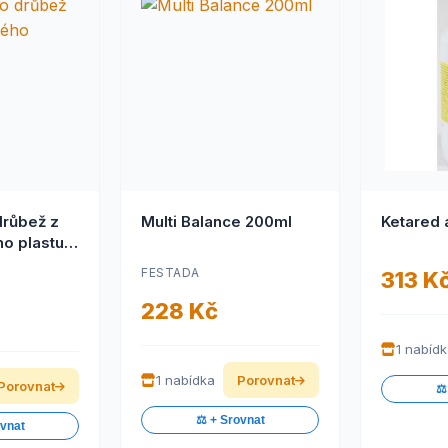
drůbež z
Multi Balance 200ml
o plastu 4
FESTADA
313 K
228 Kč
1 nabíd
1 nabídka
Porovnat
Porovnat
⚖️
⚖️ + Srovnat
ovnat