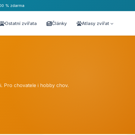
00 % zdarma
Ostatní zvířata
Články
Atlasy zvířat
i. Pro chovatele i hobby chov.