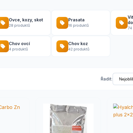
Vi
Ovce, kozy, skot
Prasata
do
28 produktů
16 produktů
74
Chov ovcí
Chov koz
4 produktů
42 produktů
Řadit: