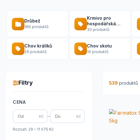
Krmivo pro
Drůbež
hospodářská
186 produktů
zvířata
30 produktů
Chov králíků
Chov skotu
26 produktů
16 produktů
Filtry
539
produktů
CENA
–
Kč
Kč
Rozsah: 29 – 11 075 Kč