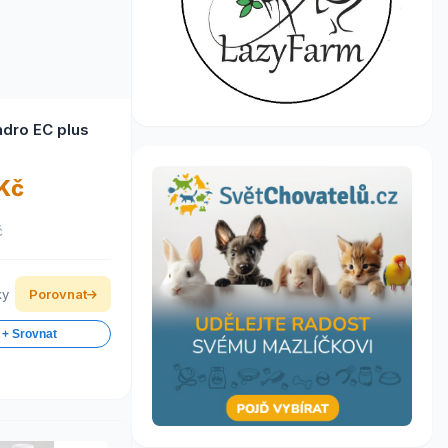
dro EC plus
 Kč
č
ky
Porovnat
 + Srovnat