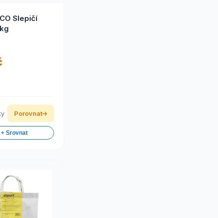
CO Slepičí
3kg
č
ky
Porovnat
 + Srovnat