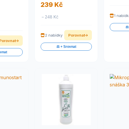
239 Kč
1 nabíd
– 248 Kč
⚖️
2 nabídky
Porovnat
Porovnat
⚖️ + Srovnat
ovnat