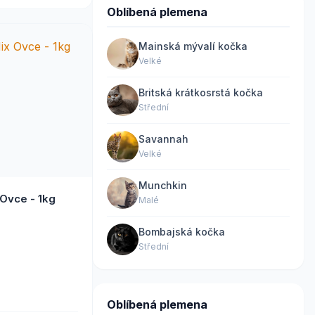
Oblíbená plemena
Mainská mývalí kočka
Velké
Britská krátkosrstá kočka
Střední
Savannah
Velké
Munchkin
 Ovce - 1kg
Malé
Bombajská kočka
Střední
Oblíbená plemena