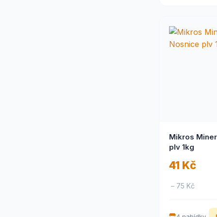
Trouw Nutrition Biofaktory
(62)
VERSELE-LAGA
(1)
Vétoquinol
(2)
Vetos farma
(1)
Veyx
(4)
Virbac
(1)
Zolux
(37)
Mikros Miner
plv 1kg
41 Kč
– 75 Kč
4 nabídky