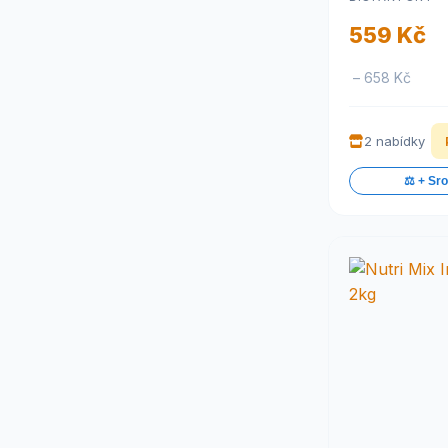
559 Kč
– 658 Kč
2 nabídky
⚖️ + Sr