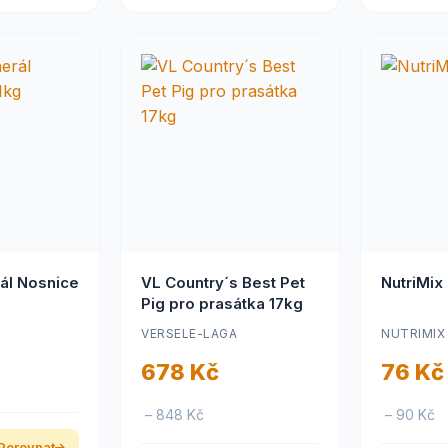
ál Nosnice
VL Country´s Best Pet
NutriMix
Pig pro prasátka 17kg
VERSELE-LAGA
NUTRIMIX
678 Kč
76 Kč
– 848 Kč
– 90 Kč
Porovnat