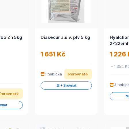
rbo Zn 5kg
Diasecur a.u.v. plv 5 kg
Hyalchon
2x225ml
1 651 Kč
1 226
– 1 354 K
1 nabídka
Porovnat
3 nabíd
⚖️ + Srovnat
Porovnat
⚖️
ovnat