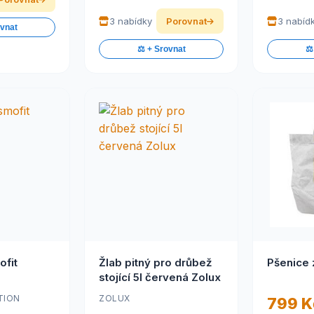
3 nabídky
Porovnat
3 nabíd
ovnat
⚖️ + Srovnat
⚖️
ofit
Žlab pitný pro drůbež
Pšenice 
stojící 5l červená Zolux
TION
ZOLUX
799 K