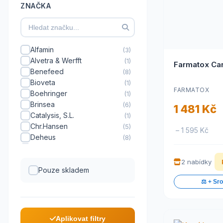
ZNAČKA
Alfamin
(3)
Alvetra & Werfft
(1)
Farmatox Ca
Benefeed
(8)
Bioveta
(1)
FARMATOX
Boehringer
(1)
Brinsea
(6)
1 481 Kč
Catalysis, S.L.
(1)
Chr.Hansen
(5)
– 1 595 Kč
Deheus
(8)
F10
(1)
Farmatan
(6)
2 nabídky
Farmatox
Pouze skladem
(2)
Farmavit
(1)
⚖️ + Sr
Ferplast
(3)
Festada
(15)
Fink
(20)
Aplikovat filtry