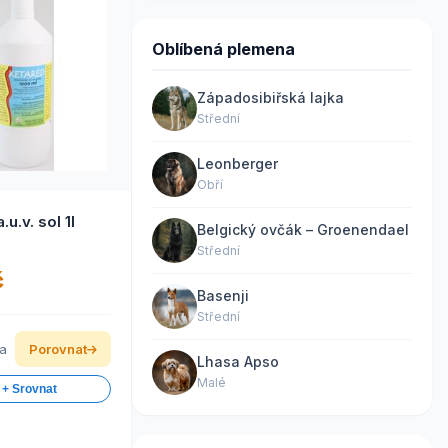
Oblíbená plemena
Západosibiřská lajka
Střední
Leonberger
Obří
Ketared a.u.v. sol 1l
Belgický ovčák – Groenendael
Střední
č
Basenji
Střední
ka
Porovnat
Lhasa Apso
Malé
 + Srovnat