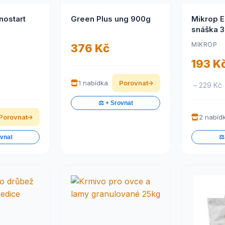
nostart
Green Plus ung 900g
Mikrop E
snáška 
MIKROP
376 Kč
193 K
1 nabídka
Porovnat
– 229 Kč
⚖️ + Srovnat
Porovnat
2 nabíd
ovnat
⚖️