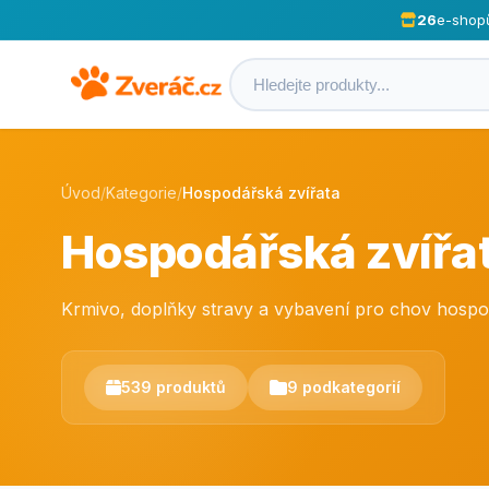
26
e-shop
Úvod
/
Kategorie
/
Hospodářská zvířata
Hospodářská zvířa
Krmivo, doplňky stravy a vybavení pro chov hospodá
539 produktů
9 podkategorií