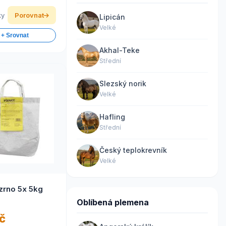
ky
Porovnat
Lipicán
Velké
 + Srovnat
Akhal-Teke
Střední
Slezský norik
Velké
Hafling
Střední
Český teplokrevník
Velké
zrno 5x 5kg
Oblíbená plemena
č