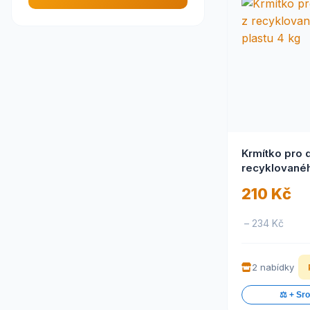
International Probiotic
(3)
Company s.r.o.
Kerbl
(1)
KRUUSE
(1)
Kruuse Jorgen A/S
(2)
Laboratorios Calier
(3)
LazyFarm
(11)
Lihne.cz
(3)
Mikrop
(22)
Nutri Mix
(2)
Krmítko pro 
Nutrimix
(8)
recyklovanéh
Ostatní
(23)
kg
PetGift
(1)
210 Kč
Pharmagal
(1)
PHARMAGAL s.r.o.
(15)
– 234 Kč
RAIDEX
(5)
RCom
(5)
Sehnoutek
(10)
2 nabídky
Tommi
(7)
Trans feed futuro lab sp. z
⚖️ + Sr
(1)
o.o. S.K.A.