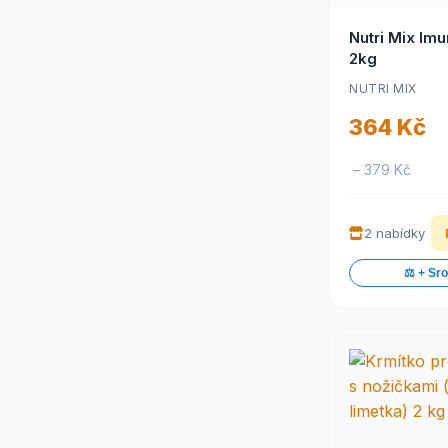
Nutri Mix Imu
2kg
NUTRI MIX
364 Kč
– 379 Kč
2 nabídky
⚖️ + Sr