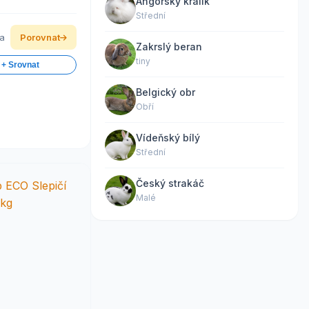
Angorský králík
Střední
ka
Porovnat
Zakrslý beran
tiny
 + Srovnat
Belgický obr
Obří
Vídeňský bílý
Střední
Český strakáč
Malé