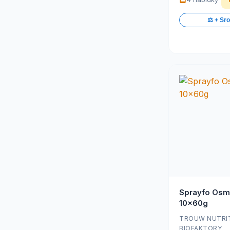
⚖️ + Sr
Sprayfo Osm
10x60g
TROUW NUTRI
BIOFAKTORY