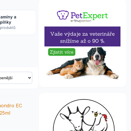
tamíny a
plňky
 produktů