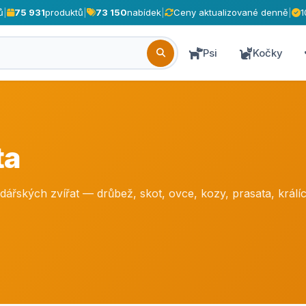
ů
|
75 931
produktů
|
73 150
nabídek
|
Ceny aktualizované denně
|
1
Psi
Kočky
ta
řských zvířat — drůbež, skot, ovce, kozy, prasata, králíc