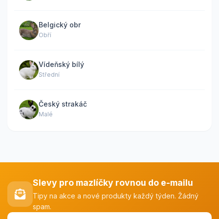
Belgický obr
Obří
Vídeňský bílý
Střední
Český strakáč
Malé
Slevy pro mazlíčky rovnou do e-mailu
Tipy na akce a nové produkty každý týden. Žádný
spam.