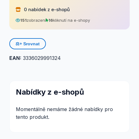
0 nabídek z e-shopů
151
zobrazení
16
kliknutí na e-shopy
⚖️
+ Srovnat
EAN:
3336029991324
Nabídky z e-shopů
Momentálně nemáme žádné nabídky pro
tento produkt.