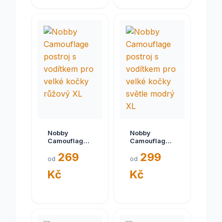
Nobby
Nobby
Camouflage
Camouflage
postroj s
postroj s
269
299
vodítkem pro
vodítkem pro
od
od
velké kočky
velké kočky
Kč
Kč
růžový XL
světle modrý
XL