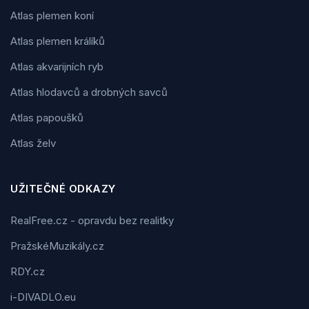
Atlas plemen koní
Atlas plemen králíků
Atlas akvarijních ryb
Atlas hlodavců a drobných savců
Atlas papoušků
Atlas želv
UŽITEČNÉ ODKAZY
RealFree.cz - opravdu bez realitky
PražskéMuzikály.cz
RDY.cz
i-DIVADLO.eu