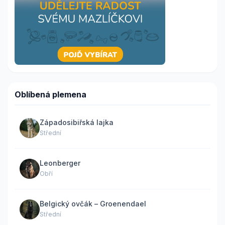
Oblíbená plemena
Západosibiřská lajka
Střední
Leonberger
Obří
Belgický ovčák – Groenendael
Střední