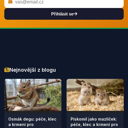
Přihlásit se
Nejnovější z blogu
Osmák degu: péče, klec
Pískomil jako mazlíček:
a krmení pro
péče, klec a krmení pro