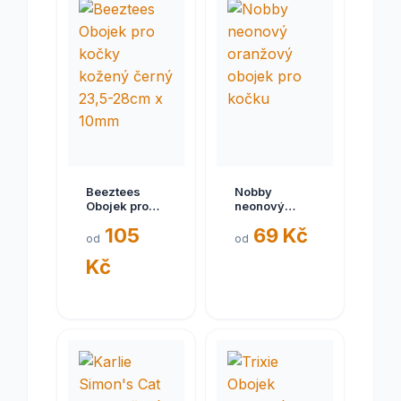
Beeztees
Nobby
Obojek pro
neonový
kočky kožený
oranžový
105
69 Kč
černý 23,5-
obojek pro
od
od
28cm x 10mm
kočku
Kč