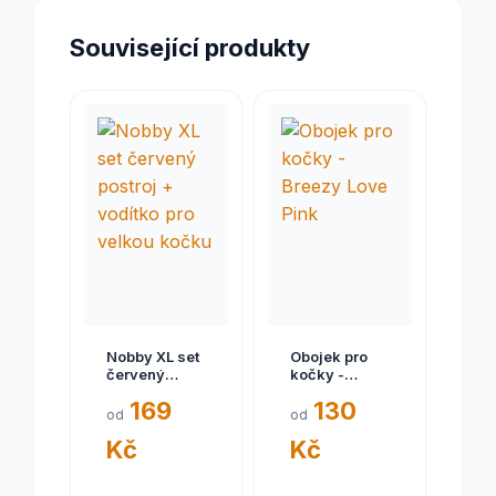
Související produkty
Nobby XL set
Obojek pro
červený
kočky -
postroj +
Breezy Love
169
130
vodítko pro
Pink
od
od
velkou kočku
Kč
Kč