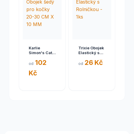
Karlie
Trixie Obojek
Simon's Cat
Elastický s
Obojek šedý
Rolničkou -
102
26 Kč
pro kočky
1ks
od
od
20-30 CM X
Kč
10 MM