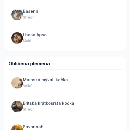
Basenji
Střední
Lhasa Apso
Malé
Oblíbená plemena
Mainská mývalí kočka
Velké
Britská krátkosrstá kočka
Střední
Savannah