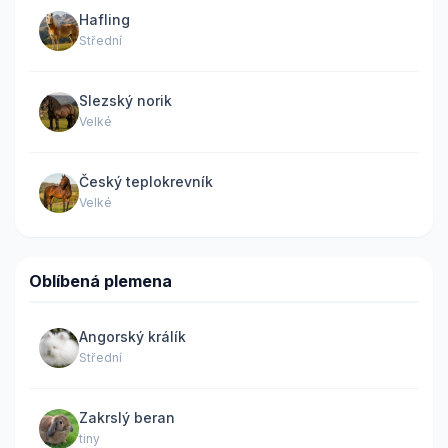
Hafling
Střední
Slezský norik
Velké
Český teplokrevník
Velké
Oblíbená plemena
Angorský králík
Střední
Zakrslý beran
tiny