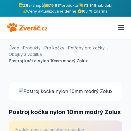
26
e-shopů
|
75 931
produktů
|
73 148
nabídek
|
Ceny aktualizované denně
|
100 % zdarma
Úvod
Produkty
Pro kočky
Potřeby pro kočky
Obojky a vodítka
Postroj kočka nylon 10mm modrý Zolux
Postroj kočka nylon 10mm modrý Zolux
Produkt není momentálně v nabídce