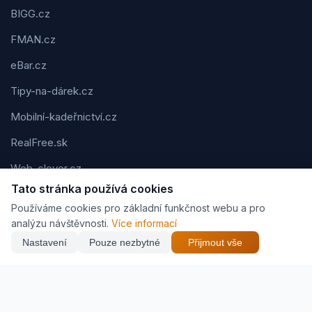
BIGG.cz
FMAN.cz
eBar.cz
Tipy-na-dárek.cz
Mobilní-kadeřnictví.cz
RealFree.sk
Web-clever.cz
Tato stránka používá cookies
Kvízov.cz
Používáme cookies pro základní funkčnost webu a pro
Karavaning.net
analýzu návštěvnosti.
Více informací
Nastavení
Pouze nezbytné
Přijmout vše
CVčko.eu