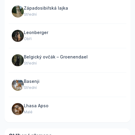
Západosibiřská lajka
Střední
Leonberger
Obří
Belgický ovčák – Groenendael
Střední
Basenji
Střední
Lhasa Apso
Malé