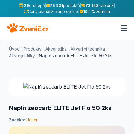
26
e-shopů
|
75 931
produktů
|
73 148
nabídek
|
Ceny aktualizované denně
|
100 % zdarma
Úvod
Produkty
Akvaristika
Akvarijní technika
Akvarijní filtry
Náplň zeocarb ELITE Jet Flo 50 2ks
Náplň zeocarb ELITE Jet Flo 50 2ks
Značka:
Hagen