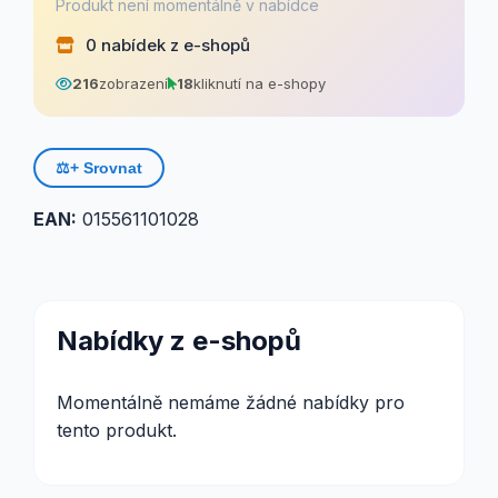
Produkt není momentálně v nabídce
0 nabídek z e-shopů
216
zobrazení
18
kliknutí na e-shopy
⚖️
+ Srovnat
EAN:
015561101028
Nabídky z e-shopů
Momentálně nemáme žádné nabídky pro
tento produkt.