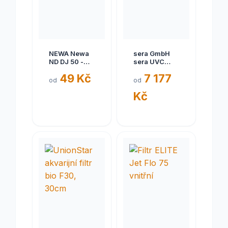
NEWA Newa
sera GmbH
ND DJ 50 -
sera UVC
molitan
Xtreme 800
49 Kč
7 177
mech.filt.
od
od
Kč