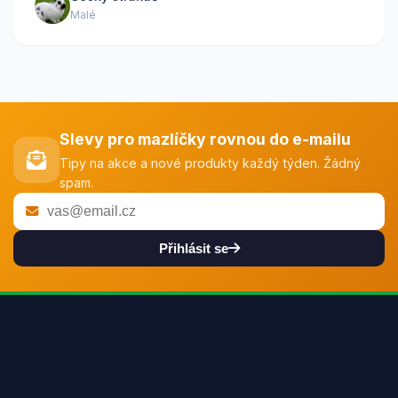
Malé
Slevy pro mazlíčky rovnou do e-mailu
Tipy na akce a nové produkty každý týden. Žádný
spam.
Přihlásit se