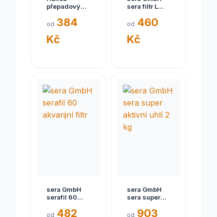
přepadový
sera filtr L
filtr HP-400
300
384
460
od
od
Kč
Kč
sera GmbH
sera GmbH
serafil 60
sera super
akvarijní filtr
aktivní uhlí 2
482
903
kg
od
od