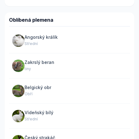
Oblíbená plemena
Angorský králík
Střední
Zakrslý beran
tiny
Belgický obr
Obří
Vídeňský bílý
Střední
Český strakáč