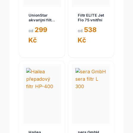
UnionStar
Filtr ELITE Jet
akvarijní filtr
Flo 75 vnitřní
bio F30,
299
538
30cm
od
od
Kč
Kč
Hailea
sera GmbH