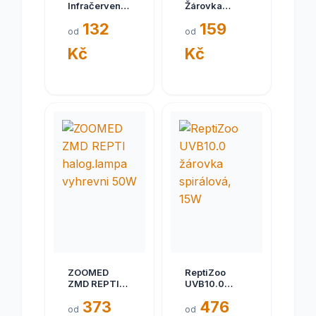
Infračervená
Žárovka
žárovka, 50W
Intense
132
159
Basking Spot
od
od
100W
Kč
Kč
ZOOMED
ReptiZoo
ZMD REPTI
UVB10.0
halog.lampa
žárovka
373
476
vyhrevni 50W
spirálová,
od
od