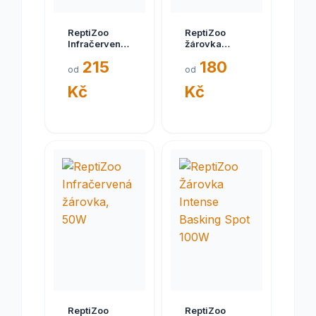
ReptiZoo
ReptiZoo
Infračervená
žárovka
žárovka
Daylight
215
180
100W NEW
basking spot
od
od
50W
Kč
Kč
ReptiZoo
ReptiZoo