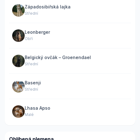
Západosibiřská lajka
Střední
Leonberger
Obří
Belgický ovčák – Groenendael
Střední
Basenji
Střední
Lhasa Apso
Malé
Oblíbená plemena