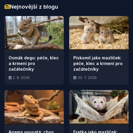
Nejnovější z blogu
Osmák degu: péče, klec
Pískomil jako mazlíček:
a krmení pro
péče, klec a krmení pro
začátečníky
začátečníky
2. 8. 2026
30. 7. 2026
Agama vousatá: chov,
Fretka jako mazlíček: