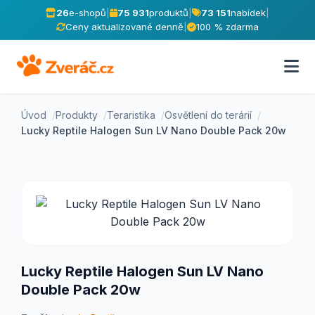
26
e-shopů
|
75 931
produktů
|
73 151
nabídek
|
Ceny aktualizované denně
|
100 % zdarma
Úvod
Produkty
Teraristika
Osvětlení do terárií
Lucky Reptile Halogen Sun LV Nano Double Pack 20w
Lucky Reptile Halogen Sun LV Nano
Double Pack 20w