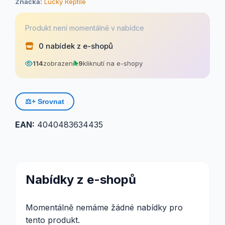
Značka:
Lucky Reptile
Produkt není momentálně v nabídce
0 nabídek z e-shopů
114
zobrazení
9
kliknutí na e-shopy
⚖️
+ Srovnat
EAN:
4040483634435
Nabídky z e-shopů
Momentálně nemáme žádné nabídky pro
tento produkt.