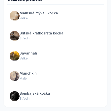
Mainská mývalí kočka
Velké
Britská krátkosrstá kočka
Střední
Savannah
Velké
Munchkin
Malé
Bombajská kočka
Střední