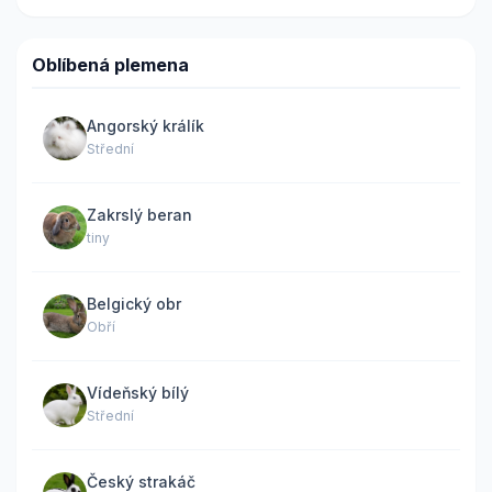
Oblíbená plemena
Angorský králík
Střední
Zakrslý beran
tiny
Belgický obr
Obří
Vídeňský bílý
Střední
Český strakáč