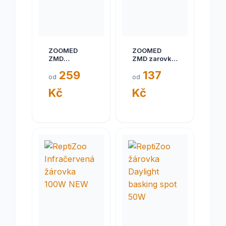
ZOOMED
ZOOMED
ZMD
ZMD zarovka
infra.lampa
Daylight Blue
259
137
Red 50W
40W
od
od
Kč
Kč