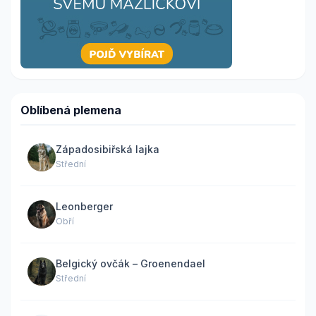
Oblíbená plemena
Západosibiřská lajka
Střední
Leonberger
Obří
Belgický ovčák – Groenendael
Střední