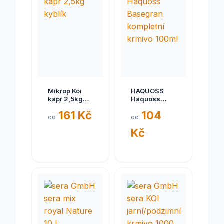
Mikrop Koi
HAQUOSS
kapr 2,5kg
Haquoss
kyblík
Basegran
161 Kč
104
kompletní
od
od
krmivo 100ml
Kč