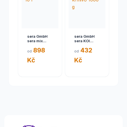
sera GmbH
sera GmbH
sera mix
sera KOI
royal Nature
jarní/podzimní
898
432
10 l
krmivo 1000
od
od
g
Kč
Kč