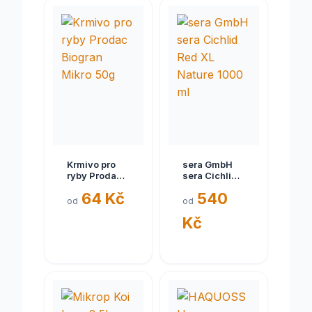
Krmivo pro
sera GmbH
ryby Prodac
sera Cichlid
Biogran
Red XL
64 Kč
540
Mikro 50g
Nature 1000
od
od
ml
Kč