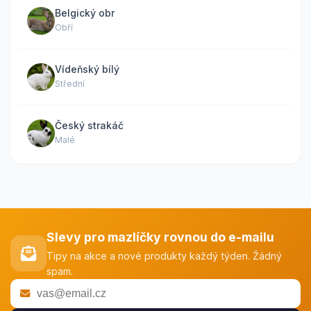
Belgický obr
Obří
Vídeňský bílý
Střední
Český strakáč
Malé
Slevy pro mazlíčky rovnou do e-mailu
Tipy na akce a nové produkty každý týden. Žádný
spam.