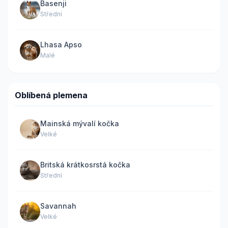
Basenji
Střední
Lhasa Apso
Malé
Oblíbená plemena
Mainská mývalí kočka
Velké
Britská krátkosrstá kočka
Střední
Savannah
Velké