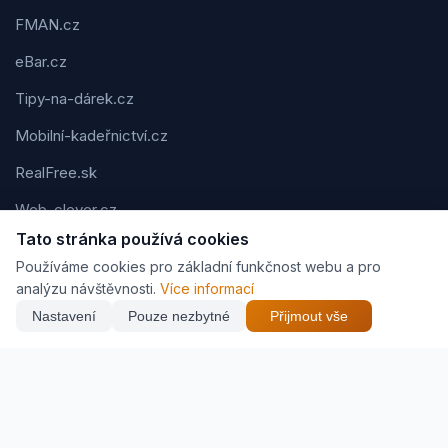
FMAN.cz
eBar.cz
Tipy-na-dárek.cz
Mobilní-kadeřnictví.cz
RealFree.sk
Web-clever.cz
Tato stránka používá cookies
Kvízov.cz
Používáme cookies pro základní funkčnost webu a pro
Karavaning.net
analýzu návštěvnosti.
Více informací
Nastavení
Pouze nezbytné
Přijmout vše
CVčko.eu
Podmínky použití
Ochrana osobních údajů
Cookies