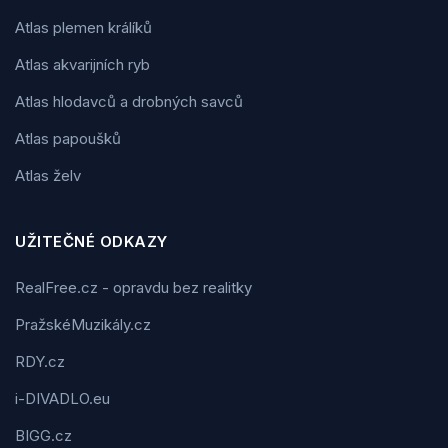
Atlas plemen králíků
Atlas akvarijních ryb
Atlas hlodavců a drobných savců
Atlas papoušků
Atlas želv
UŽITEČNÉ ODKAZY
RealFree.cz - opravdu bez realitky
PražskéMuzikály.cz
RDY.cz
i-DIVADLO.eu
BIGG.cz