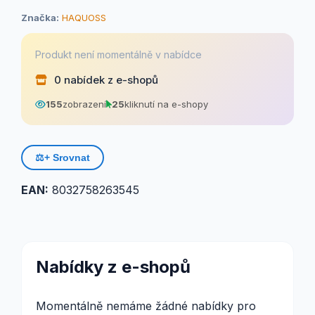
Značka:
HAQUOSS
Produkt není momentálně v nabídce
0 nabídek z e-shopů
155
zobrazení
25
kliknutí na e-shopy
⚖️
+ Srovnat
EAN:
8032758263545
Nabídky z e-shopů
Momentálně nemáme žádné nabídky pro