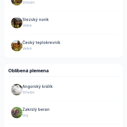
Střední
Slezský norik
Velké
Český teplokrevník
Velké
Oblíbená plemena
Angorský králík
Střední
Zakrslý beran
tiny