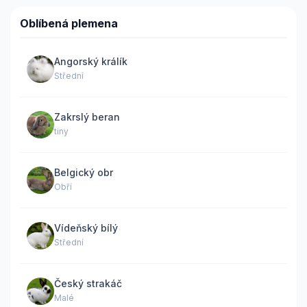
Oblíbená plemena
Angorský králík
Střední
Zakrslý beran
tiny
Belgický obr
Obří
Vídeňský bílý
Střední
Český strakáč
Malé