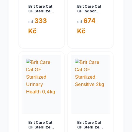
Brit Care Cat
Brit Care Cat
GF Sterilized
GF Indoor
Urinary
Anti-stress
333
674
Health 2kg
7kg
od
od
Kč
Kč
Brit Care Cat
Brit Care Cat
GF Sterilized
GF Sterilized
Urinary
Sensitive 2kg