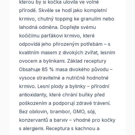
kterou by si kočka ulovila ve volné
přírodě. Skvěle se hodí jako kompletní
krmivo, chutný topping ke granulím nebo
lahodná odměna. Dopřejte svému
kočičímu parťákovi krmivo, které
odpovídá jeho přirozeným potřebám – s
kvalitním masem z divokých zvířat, lesním
ovocem a bylinkami. Základ receptury
Obsahuje 85 % masa divokého původu –
vysoce stravitelné a nutričně hodnotné
krmivo. Lesní plody a bylinky – přírodní
antioxidanty, které chrání buňky před
poškozením a podporují zdravé trávení.
Bez obilovin, brambor, GMO, sóji,
konzervantů a barviv – vhodné pro kočky
s alergiemi. Receptura s kachnou a