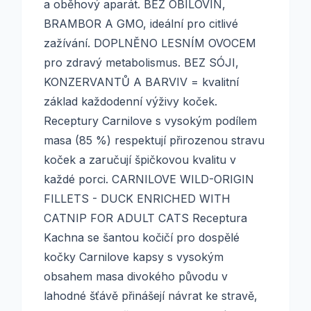
a oběhový aparát. BEZ OBILOVIN,
BRAMBOR A GMO, ideální pro citlivé
zažívání. DOPLNĚNO LESNÍM OVOCEM
pro zdravý metabolismus. BEZ SÓJI,
KONZERVANTŮ A BARVIV = kvalitní
základ každodenní výživy koček.
Receptury Carnilove s vysokým podílem
masa (85 %) respektují přirozenou stravu
koček a zaručují špičkovou kvalitu v
každé porci. CARNILOVE WILD-ORIGIN
FILLETS - DUCK ENRICHED WITH
CATNIP FOR ADULT CATS Receptura
Kachna se šantou kočičí pro dospělé
kočky Carnilove kapsy s vysokým
obsahem masa divokého původu v
lahodné šťávě přinášejí návrat ke stravě,