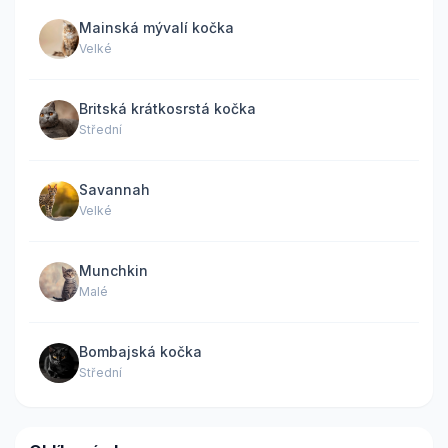
Mainská mývalí kočka
Velké
Britská krátkosrstá kočka
Střední
Savannah
Velké
Munchkin
Malé
Bombajská kočka
Střední