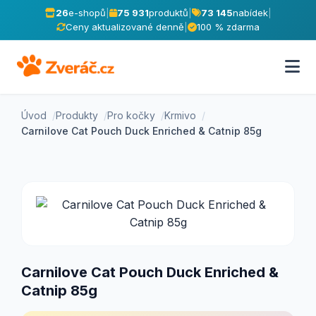
26
e-shopů
|
75 931
produktů
|
73 145
nabídek
|
Ceny aktualizované denně
|
100 % zdarma
Úvod
Produkty
Pro kočky
Krmivo
Carnilove Cat Pouch Duck Enriched & Catnip 85g
Carnilove Cat Pouch Duck Enriched &
Catnip 85g