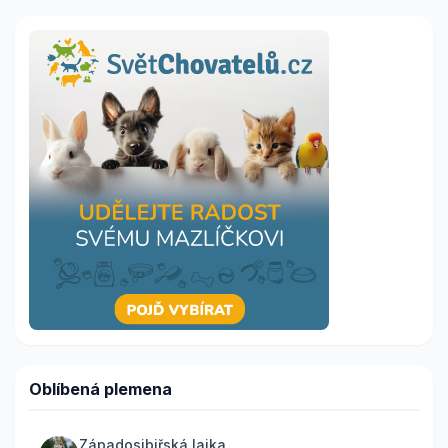
Oblíbená plemena
Západosibiřská lajka