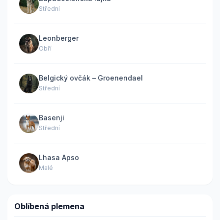
Střední
Leonberger
Obří
Belgický ovčák – Groenendael
Střední
Basenji
Střední
Lhasa Apso
Malé
Oblíbená plemena