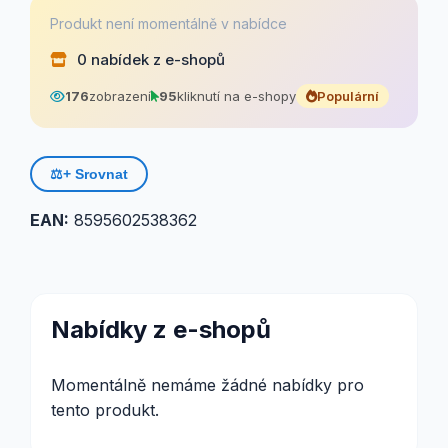
Produkt není momentálně v nabídce
0 nabídek z e-shopů
176
zobrazení
95
kliknutí na e-shopy
Populární
⚖️
+ Srovnat
EAN:
8595602538362
Nabídky z e-shopů
Momentálně nemáme žádné nabídky pro
tento produkt.