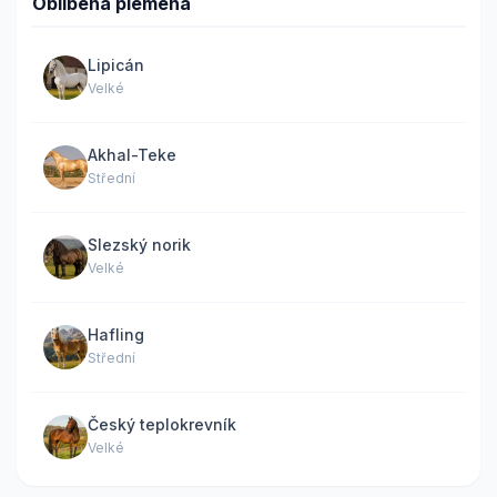
Oblíbená plemena
Lipicán
Velké
Akhal-Teke
Střední
Slezský norik
Velké
Hafling
Střední
Český teplokrevník
Velké