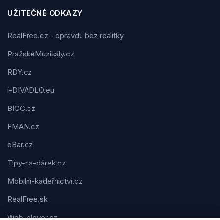
UŽITEČNÉ ODKAZY
RealFree.cz - opravdu bez realitky
PražskéMuzikály.cz
RDY.cz
i-DIVADLO.eu
BIGG.cz
FMAN.cz
eBar.cz
Tipy-na-dárek.cz
Mobilní-kadeřnictví.cz
RealFree.sk
Web-clever.cz