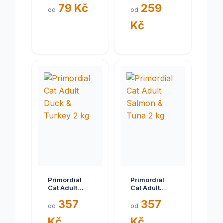
79 Kč
259
Health 0,4kg
od
od
Kč
Primordial
Primordial
Cat Adult
Cat Adult
Duck &
Salmon &
357
357
Turkey 2 kg
Tuna 2 kg
od
od
Kč
Kč