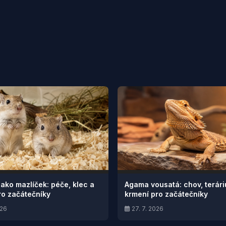
jako mazlíček: péče, klec a
Agama vousatá: chov, terár
ro začátečníky
krmení pro začátečníky
026
27. 7. 2026