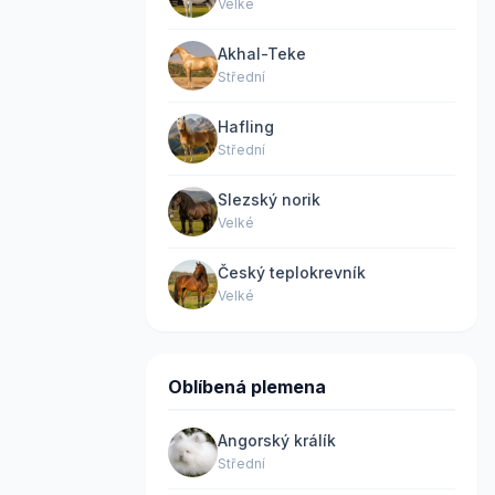
Velké
Akhal-Teke
Střední
Hafling
Střední
Slezský norik
Velké
Český teplokrevník
Velké
Oblíbená plemena
Angorský králík
Střední