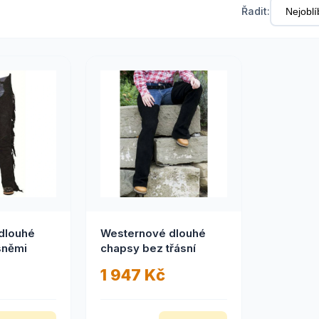
Řadit:
dlouhé
Westernové dlouhé
sněmi
chapsy bez třásní
1 947 Kč