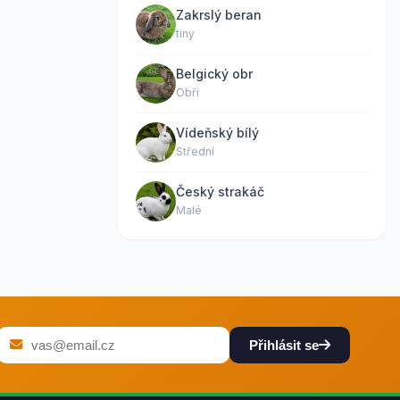
Zakrslý beran
tiny
Belgický obr
Obří
Vídeňský bílý
Střední
Český strakáč
Malé
Přihlásit se