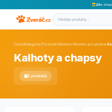
26
e-shop
Úvod
/
Kategorie
/
Pro koně
/
Western
/
Western pro jezdce
/
Ka
Kalhoty a chapsy
2 produktů