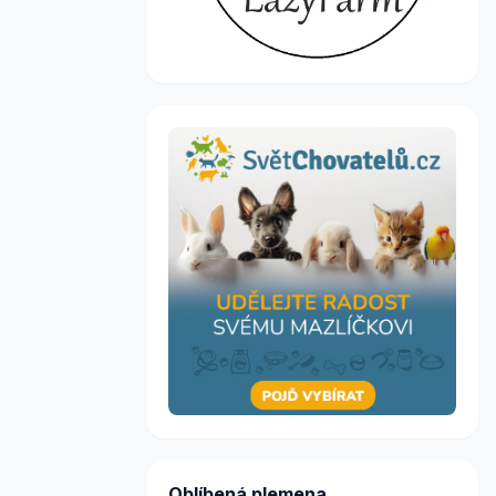
Oblíbená plemena