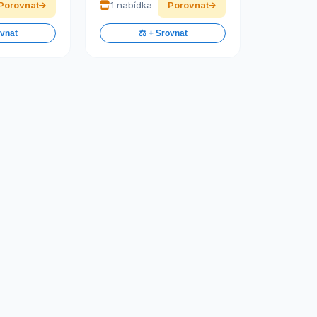
Porovnat
1 nabídka
Porovnat
ovnat
⚖️ + Srovnat