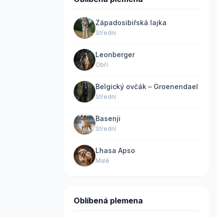
Západosibiřská lajka
Střední
Leonberger
Obří
Belgický ovčák – Groenendael
Střední
Basenji
Střední
Lhasa Apso
Malé
Oblíbená plemena