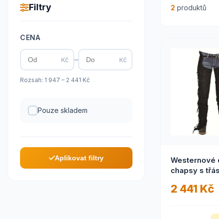
Filtry
2
produktů
CENA
–
Kč
Kč
Rozsah: 1 947 – 2 441 Kč
Pouze skladem
Aplikovat filtry
Westernové 
chapsy s třá
2 441 Kč