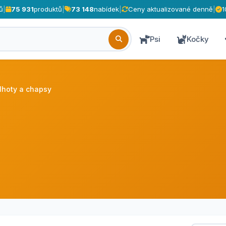
ů
|
75 931
produktů
|
73 148
nabídek
|
Ceny aktualizované denně
|
1
Psi
Kočky
lhoty a chapsy