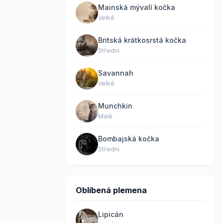
Mainská mývalí kočka
Velké
Britská krátkosrstá kočka
Střední
Savannah
Velké
Munchkin
Malé
Bombajská kočka
Střední
Oblíbená plemena
Lipicán