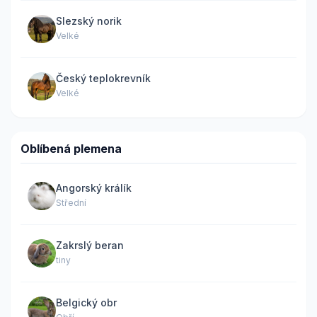
Slezský norik
Velké
Český teplokrevník
Velké
Oblíbená plemena
Angorský králík
Střední
Zakrslý beran
tiny
Belgický obr