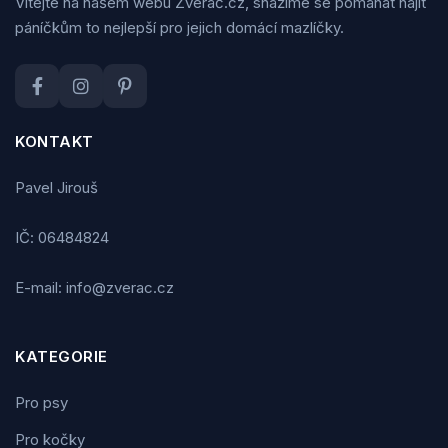
Vítejte na našem webu Zveráč.cz, snažíme se pomáhat najít
páníčkům to nejlepší pro jejich domácí mazlíčky.
KONTAKT
Pavel Jirouš
IČ: 06484824
E-mail: info@zverac.cz
KATEGORIE
Pro psy
Pro kočky