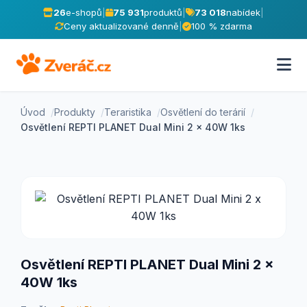
26
e-shopů
|
75 931
produktů
|
73 018
nabídek
|
Ceny aktualizované denně
|
100 % zdarma
Úvod
Produkty
Teraristika
Osvětlení do terárií
Osvětlení REPTI PLANET Dual Mini 2 x 40W 1ks
Osvětlení REPTI PLANET Dual Mini 2 x
40W 1ks