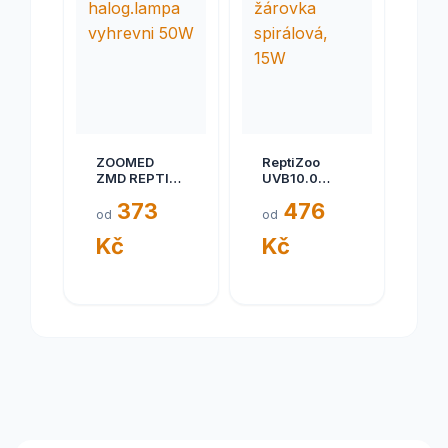
ZOOMED
ReptiZoo
ZMD REPTI
UVB10.0
halog.lampa
žárovka
373
476
vyhrevni 50W
spirálová,
od
od
15W
Kč
Kč