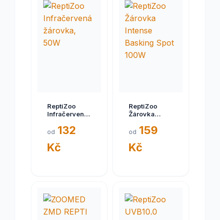
ReptiZoo
ReptiZoo
Infračervená
Žárovka
žárovka, 50W
Intense
132
159
Basking Spot
od
od
100W
Kč
Kč