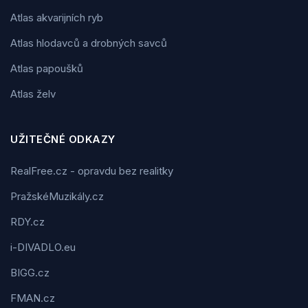
Atlas akvarijních ryb
Atlas hlodavců a drobných savců
Atlas papoušků
Atlas želv
UŽITEČNÉ ODKAZY
RealFree.cz - opravdu bez realitky
PražskéMuzikály.cz
RDY.cz
i-DIVADLO.eu
BIGG.cz
FMAN.cz