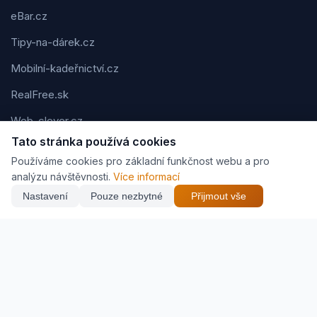
eBar.cz
Tipy-na-dárek.cz
Mobilní-kadeřnictví.cz
RealFree.sk
Web-clever.cz
Tato stránka používá cookies
Kvízov.cz
Používáme cookies pro základní funkčnost webu a pro
Karavaning.net
analýzu návštěvnosti.
Více informací
Nastavení
Pouze nezbytné
Přijmout vše
CVčko.eu
Podmínky použití
Ochrana osobních údajů
Cookies
Jak vyděláváme (affiliate)
© 2026 Zveráč.cz. Všechna práva vyhrazena. | Vytvořil