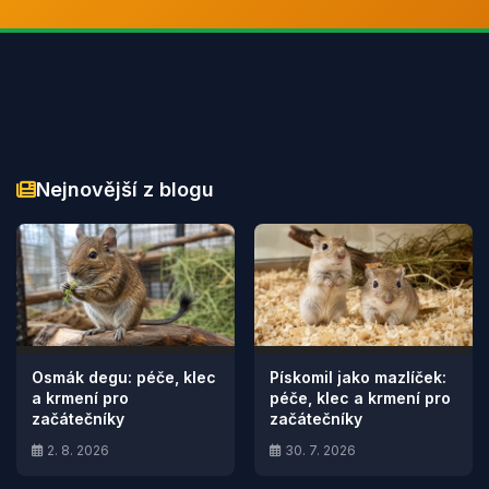
Nejnovější z blogu
Osmák degu: péče, klec
Pískomil jako mazlíček:
a krmení pro
péče, klec a krmení pro
začátečníky
začátečníky
2. 8. 2026
30. 7. 2026