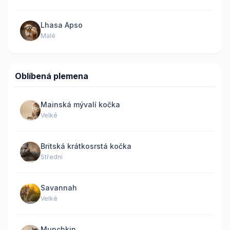
Lhasa Apso
Malé
Oblíbená plemena
Mainská mývalí kočka
Velké
Britská krátkosrstá kočka
Střední
Savannah
Velké
Munchkin