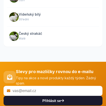
Obří
Vídeňský bílý
Střední
Český strakáč
Malé
Slevy pro mazlíčky rovnou do e-mailu
Tipy na akce a nové produkty každý týden. Žádný
spam.
Přihlásit se