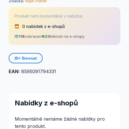
Značka:
Repti Planet
Produkt není momentálně v nabídce
0 nabídek z e-shopů
118
zobrazení
23
kliknutí na e-shopy
⚖️
+ Srovnat
EAN:
8595091794331
Nabídky z e-shopů
Momentálně nemáme žádné nabídky pro
tento produkt.