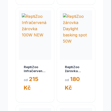
ReptiZoo
ReptiZoo
Infračervená
žárovka
žárovka
Daylight
215
180
100W NEW
basking spot
od
od
50W
Kč
Kč