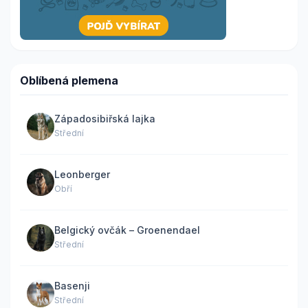
Oblíbená plemena
Západosibiřská lajka
Střední
Leonberger
Obří
Belgický ovčák – Groenendael
Střední
Basenji
Střední