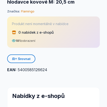
hlodavce kovové M: 20,5 cm
Značka:
Flamingo
Produkt není momentálně v nabídce
0 nabídek z e-shopů
181
zobrazení
⚖️
+ Srovnat
EAN:
5400585126624
Nabídky z e-shopů