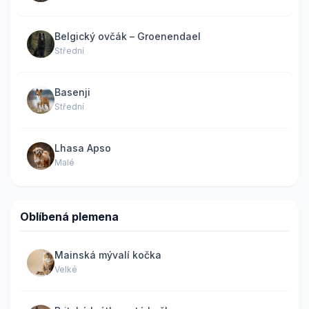
Belgický ovčák – Groenendael
Střední
Basenji
Střední
Lhasa Apso
Malé
Oblíbená plemena
Mainská mývalí kočka
Velké