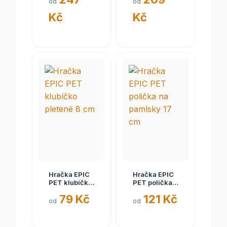
od
od
250ml
Kč
Kč
Hračka EPIC
Hračka EPIC
PET klubíčko
PET polička
pletené 8 cm
na pamlsky
79 Kč
121 Kč
17 cm
od
od