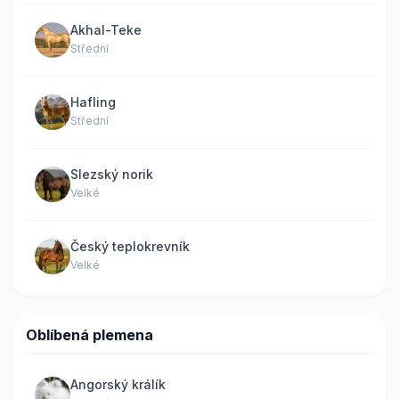
Akhal-Teke
Střední
Hafling
Střední
Slezský norik
Velké
Český teplokrevník
Velké
Oblíbená plemena
Angorský králík