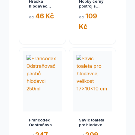
Hračka
Nobby černý
hlodavec
postroj s
TOY 2 APPLE
vodítkem pro
46 Kč
109
dřevo Zolux
fretku
od
od
Kč
Francodex
Savic toaleta
Odstraňovač
pro hlodavce,
pachů
velikost
247
209
hlodavci
17x10x10 cm