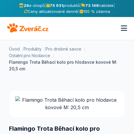
26
e-shopů
|
75 931
produktů
|
73 148
nabídek
|
Ceny aktualizované denně
|
100 % zdarma
Úvod
Produkty
Pro drobné savce
Ostatní pro hlodavce
Flamingo Trota Běhací kolo pro hlodavce kovové M:
20,5 cm
Flamingo Trota Běhací kolo pro