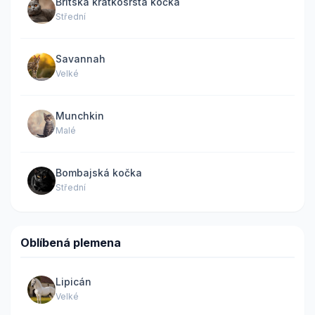
Britská krátkosrstá kočka
Střední
Savannah
Velké
Munchkin
Malé
Bombajská kočka
Střední
Oblíbená plemena
Lipicán
Velké