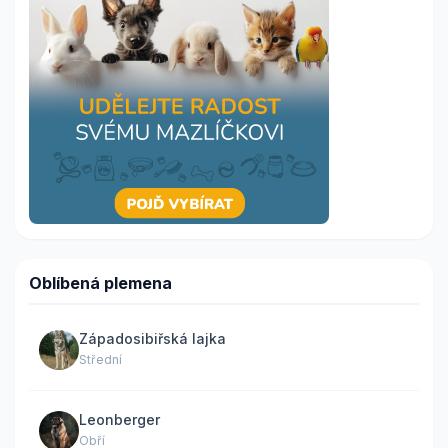
Oblíbená plemena
Západosibiřská lajka
Střední
Leonberger
Obří