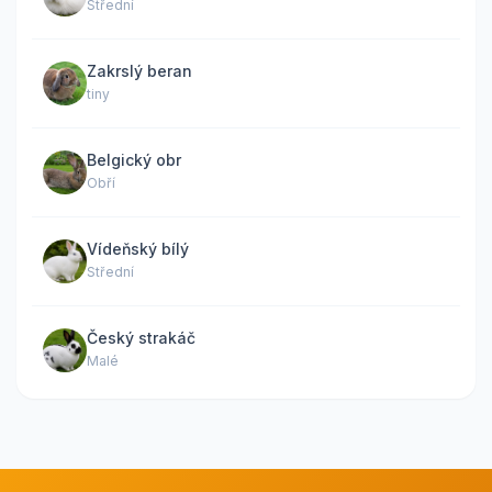
Střední
Zakrslý beran
tiny
Belgický obr
Obří
Vídeňský bílý
Střední
Český strakáč
Malé