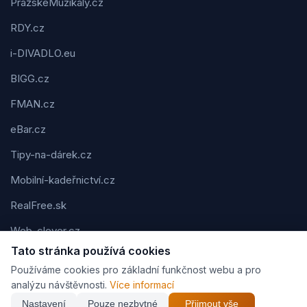
PražskéMuzikály.cz
RDY.cz
i-DIVADLO.eu
BIGG.cz
FMAN.cz
eBar.cz
Tipy-na-dárek.cz
Mobilní-kadeřnictví.cz
RealFree.sk
Web-clever.cz
Tato stránka používá cookies
Kvízov.cz
Používáme cookies pro základní funkčnost webu a pro
Karavaning.net
analýzu návštěvnosti.
Více informací
Nastavení
Pouze nezbytné
Přijmout vše
CVčko.eu