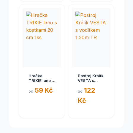
Hračka
Postroj Králík
TRIXIE lano s
VESTA s
kostkami 20
vodítkem
59 Kč
122
cm 1ks
1,20m TR
od
od
Kč