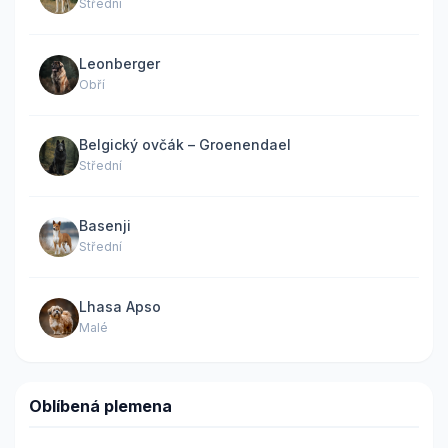
Střední
Leonberger
Obří
Belgický ovčák – Groenendael
Střední
Basenji
Střední
Lhasa Apso
Malé
Oblíbená plemena