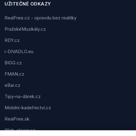
UŽITEČNÉ ODKAZY
RealFree.cz - opravdu bez realitky
PražskéMuzikály.cz
RDY.cz
i-DIVADLO.eu
BIGG.cz
FMAN.cz
eBar.cz
Tipy-na-dárek.cz
Mobilní-kadeřnictví.cz
RealFree.sk
Web-clever.cz