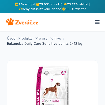
26
e-shopů
|
75 931
produktů
|
73 219
nabídek
|
Ceny aktualizované denně
|
100 % zdarma
Úvod
Produkty
Pro psy
Krmivo
Eukanuba Daily Care Sensitive Joints 2x12 kg