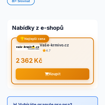
⚖️
+ Srovnat
Nabídky z e-shopů
Nejlepší cena
Vaše-krmivo.cz
4.7
2 362 Kč
Koupit
📊 Vybíráte granule pro psa?