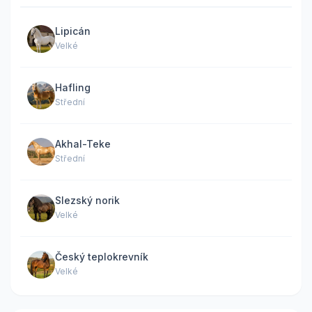
Lipicán
Velké
Hafling
Střední
Akhal-Teke
Střední
Slezský norik
Velké
Český teplokrevník
Velké