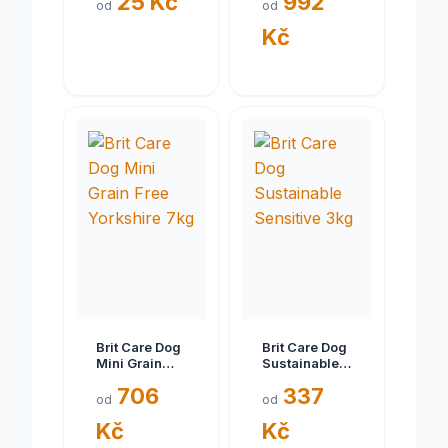
25 Kč
992
hovězí/krůtí
Breed 12kg
od
od
srdce pes
Kč
150g
Brit Care Dog
Brit Care Dog
Mini Grain
Sustainable
Free
Sensitive 3kg
706
337
Yorkshire 7kg
od
od
Kč
Kč