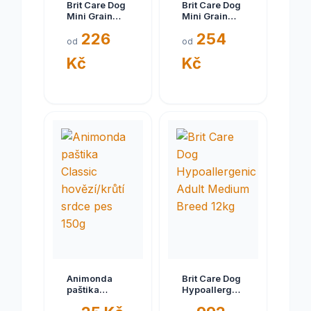
Brit Care Dog
Brit Care Dog
Mini Grain
Mini Grain
Free Hair &
Free Light &
226
254
Skin 2kg
Sterilised
od
od
2kg
Kč
Kč
Animonda
Brit Care Dog
paštika
Hypoallergenic
Classic
Adult Medium