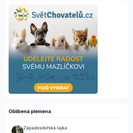
Oblíbená plemena
Západosibiřská lajka