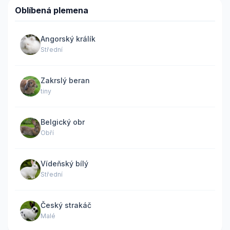
Oblíbená plemena
Angorský králík
Střední
Zakrslý beran
tiny
Belgický obr
Obří
Vídeňský bílý
Střední
Český strakáč
Malé