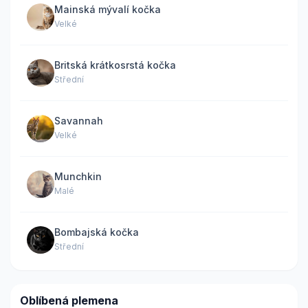
Mainská mývalí kočka
Velké
Britská krátkosrstá kočka
Střední
Savannah
Velké
Munchkin
Malé
Bombajská kočka
Střední
Oblíbená plemena