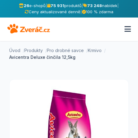
26
e-shopů
|
75 931
produktů
|
73 248
nabídek
|
Ceny aktualizované denně
|
100 % zdarma
Úvod
Produkty
Pro drobné savce
Krmivo
Avicentra Deluxe činčila 12,5kg