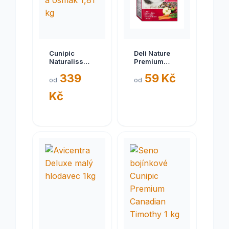
Cunipic
Deli Nature
Naturaliss
Premium
Chinchilla &
morče 800g -
339
59 Kč
Degu - činčila
EXP 11/2024
od
od
a osmák 1,81
Kč
kg