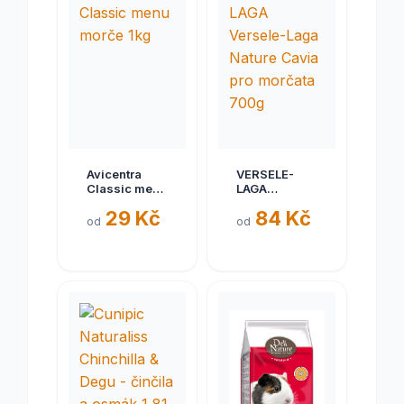
Avicentra
VERSELE-
Classic menu
LAGA
morče 1kg
Versele-Laga
29 Kč
84 Kč
Nature Cavia
od
od
pro morčata
700g