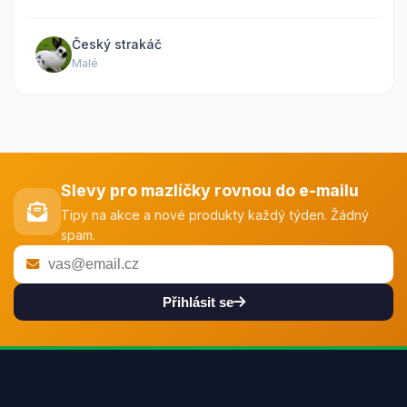
Český strakáč
Malé
Slevy pro mazlíčky rovnou do e-mailu
Tipy na akce a nové produkty každý týden. Žádný
spam.
Přihlásit se