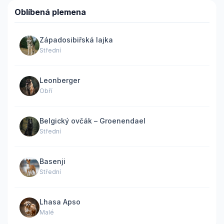
Oblíbená plemena
Západosibiřská lajka
Střední
Leonberger
Obří
Belgický ovčák – Groenendael
Střední
Basenji
Střední
Lhasa Apso
Malé