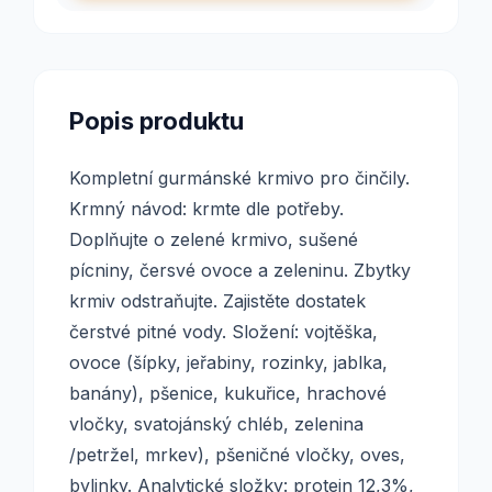
Popis produktu
Kompletní gurmánské krmivo pro činčily.
Krmný návod: krmte dle potřeby.
Doplňujte o zelené krmivo, sušené
pícniny, čersvé ovoce a zeleninu. Zbytky
krmiv odstraňujte. Zajistěte dostatek
čerstvé pitné vody. Složení: vojtěška,
ovoce (šípky, jeřabiny, rozinky, jablka,
banány), pšenice, kukuřice, hrachové
vločky, svatojánský chléb, zelenina
/petržel, mrkev), pšeničné vločky, oves,
bylinky. Analytické složky: protein 12,3%,