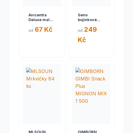
Avicentra
Seno
Deluxe malý
bojínkové
hlodavec 1kg
Cunipic
67 Kč
249
Premium
od
od
Canadian
Kč
Timothy 1 kg
MLSOUN
GIMBORN