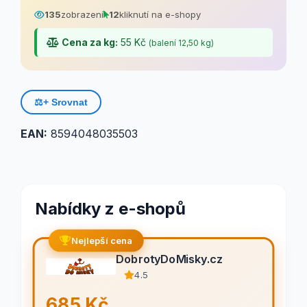
135
zobrazení
12
kliknutí na e-shopy
Cena za kg:
55 Kč
(balení 12,50 kg)
⚖️
+ Srovnat
EAN:
8594048035503
Nabídky z e-shopů
Nejlepší cena
DobrotyDoMisky.cz
4.5
685 Kč