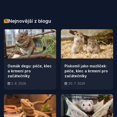
Nejnovější z blogu
Osmák degu: péče, klec
Pískomil jako mazlíček:
a krmení pro
péče, klec a krmení pro
začátečníky
začátečníky
2. 8. 2026
30. 7. 2026