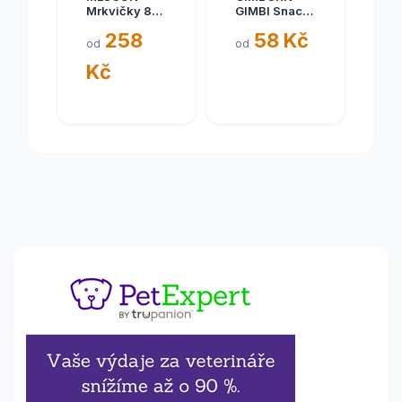
Mrkvičky 84
GIMBI Snack
ks
Plus MIGNON
258
58 Kč
MIX 1 50G
od
od
Kč