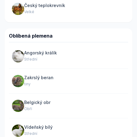
Český teplokrevník
Velké
Oblíbená plemena
Angorský králík
Střední
Zakrslý beran
tiny
Belgický obr
Obří
Vídeňský bílý
Střední