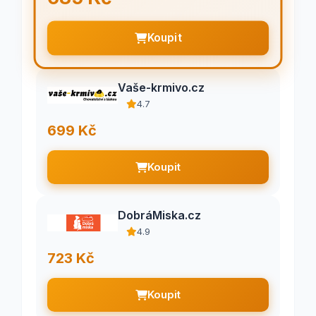
Koupit
Vaše-krmivo.cz
4.7
699 Kč
Koupit
DobráMiska.cz
4.9
723 Kč
Koupit