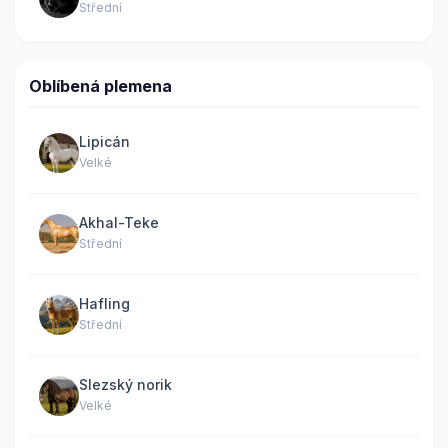
Střední
Oblíbená plemena
Lipicán
Velké
Akhal-Teke
Střední
Hafling
Střední
Slezský norik
Velké