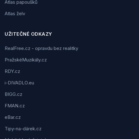
Atlas papoušků
Atlas želv
UŽITEČNÉ ODKAZY
RealFree.cz - opravdu bez realitky
PražskéMuzikály.cz
RDY.cz
i-DIVADLO.eu
BIGG.cz
FMAN.cz
eBar.cz
Tipy-na-dárek.cz