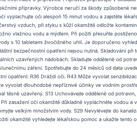
nfekčními přípravky. Výrobce neručí za škody způsobené 
í vyplachujte oči alespoň 15 minut vodou a zajistěte lékař
 čerstvý vzduch, při styku s kůží okamžitě odložte kontami
žno vlažnou vodu a mýdlem. Při požití přesuňte postižen
ic vody s 10 tabletami živočišného uhlí. Je doporučeno vyhle
áštní bezpečnostní opatření nejsou nutná. Skladování při t
inálních uzavřených nádobách. Skladujte odděleně od potrav
 slunečnímu záření. Spotřebujte do 24 měsíců od data uve
ní opatření: R36 Dráždí oči. R43 Může vyvolat senzibilizaci
že vyvolat dlouhodobé nepříznivé účinky ve vodním prostře
al těsně uzavřený. S13 Uchovávejte odděleně od potravin,
 Při zasažení očí okamžitě důkladně vypláchněte vodou a v
 omyjte velkým množstvím vody. S29 Nevylévejte do kanali
žití okamžitě vyhledejte lékařskou pomoc a ukažte tento 