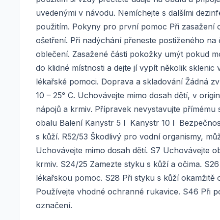
uvedenými v návodu. Nemíchejte s dalšími dezi
použitím. Pokyny pro první pomoc Při zasažení oč
ošetření. Při nadýchání přeneste postiženého na
oblečení. Zasažené části pokožky umýt pokud mo
do klidné místnosti a dejte jí vypít několik sklen
lékařské pomoci. Doprava a skladování Žádná zvl
10 – 25° C. Uchovávejte mimo dosah dětí, v orig
nápojů a krmiv. Přípravek nevystavujte přímému
obalu Balení Kanystr 5 l Kanystr 10 l Bezpečnost
s kůží. R52/53 Škodlivý pro vodní organismy, mů
Uchovávejte mimo dosah dětí. S7 Uchovávejte ob
krmiv. S24/25 Zamezte styku s kůží a očima. S26
lékařskou pomoc. S28 Při styku s kůží okamžitě
Používejte vhodné ochranné rukavice. S46 Při po
označení.