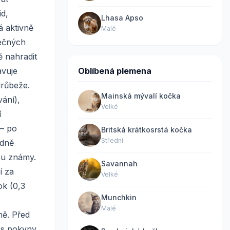
id,
Lhasa Apso
 aktivně
Malé
pečných
ě nahradit
avuje
Oblíbená plemena
drůbeže.
Mainská mývalí kočka
ání),
Velké
í
 – po
Britská krátkosrstá kočka
Střední
edně
ou známy.
Savannah
í za
Velké
ok (0,3
Munchkin
Malé
ně. Před
u s pokyny