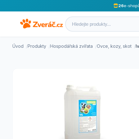
26
e-shop
Úvod
Produkty
Hospodářská zvířata
Ovce, kozy, skot
I