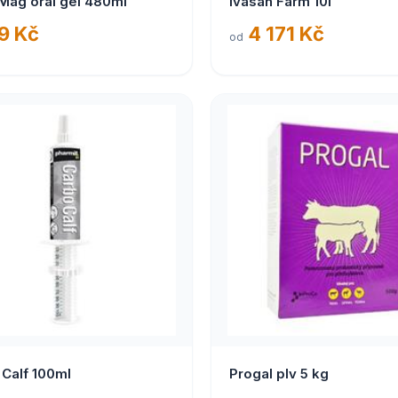
Calcil Mag oral gel 480ml
Ivasan Farm 10l
9 Kč
4 171 Kč
od
Carbo Calf 100ml
Progal plv 5 kg