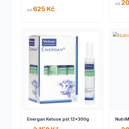
20
od
625 Kč
od
Energan Ketose pst 12x300g
NutriM