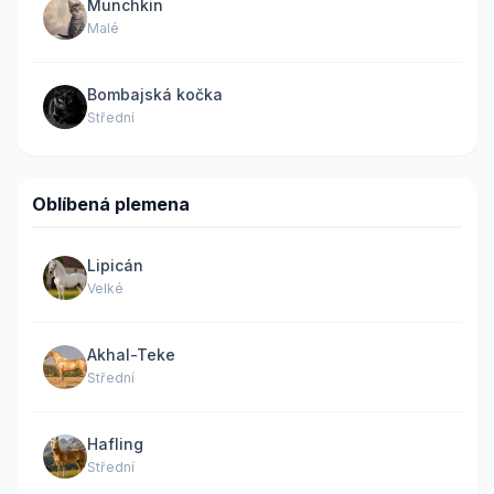
Munchkin
Malé
Bombajská kočka
Střední
Oblíbená plemena
Lipicán
Velké
Akhal-Teke
Střední
Hafling
Střední