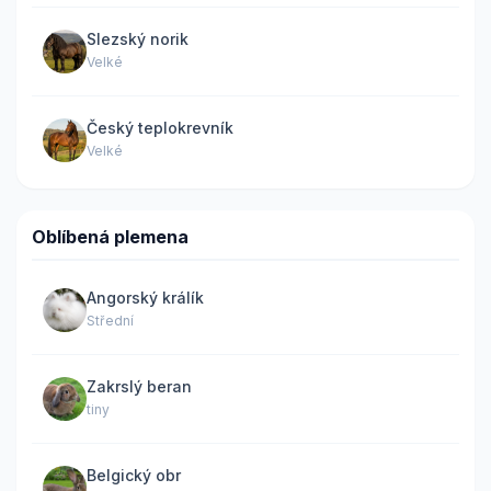
Slezský norik
Velké
Český teplokrevník
Velké
Oblíbená plemena
Angorský králík
Střední
Zakrslý beran
tiny
Belgický obr