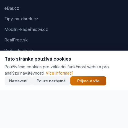
eBar.cz
Tipy-na-dárek.cz
Mobilní-kadeřnictví.cz
RealFree.sk
Web-clever.cz
Tato stránka používá cookies
Kvízov.cz
Používáme cookies pro základní funkčnost webu a pro
Karavaning.net
analýzu návštěvnosti.
Více informací
Nastavení
Pouze nezbytné
Přijmout vše
CVčko.eu
Podmínky použití
Ochrana osobních údajů
Cookies
Jak vyděláváme (affiliate)
© 2026 Zveráč.cz. Všechna práva vyhrazena. | Vytvořil
Pavel