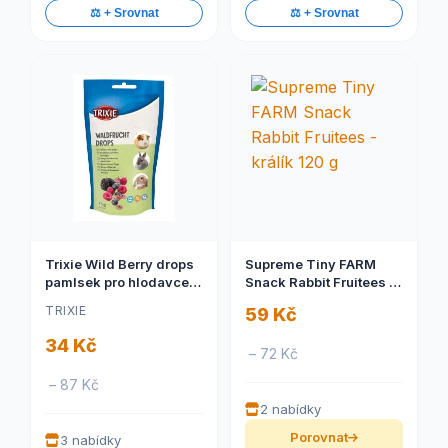
⚖️ + Srovnat
⚖️ + Srovnat
Trixie Wild Berry drops
Supreme Tiny FARM
pamlsek pro hlodavce s
Snack Rabbit Fruitees -
lesními plody 75g
králík 120 g
TRIXIE
59 Kč
34 Kč
– 72 Kč
– 87 Kč
2 nabídky
Porovnat
3 nabídky