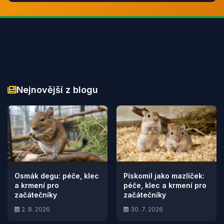
Nejnovější z blogu
Osmák degu: péče, klec
Pískomil jako mazlíček:
a krmení pro
péče, klec a krmení pro
začátečníky
začátečníky
2. 8. 2026
30. 7. 2026