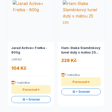
Jarad Active+ Fretka -
Ham-Stake Slaměnkový
800g
tunel dutý s mátou 25
cm
JARAD
228 Kč
104 Kč
1 nabídka
Porovnat
1 nabídka
Porovnat
⚖️ + Srovnat
⚖️ + Srovnat