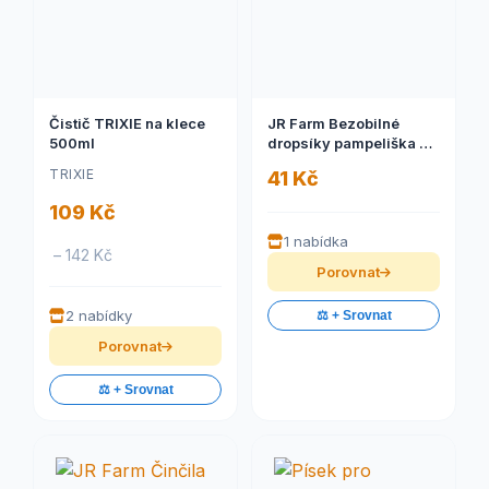
Čistič TRIXIE na klece
JR Farm Bezobilné
500ml
dropsíky pampeliška 25
g
TRIXIE
41 Kč
109 Kč
1 nabídka
– 142 Kč
Porovnat
2 nabídky
⚖️ + Srovnat
Porovnat
⚖️ + Srovnat