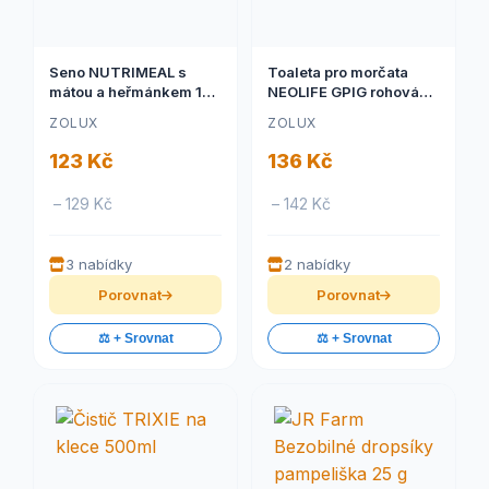
Seno NUTRIMEAL s
Toaleta pro morčata
mátou a heřmánkem 1kg
NEOLIFE GPIG rohová
Zolux
modrá Zolux
ZOLUX
ZOLUX
123 Kč
136 Kč
– 129 Kč
– 142 Kč
3 nabídky
2 nabídky
Porovnat
Porovnat
⚖️ + Srovnat
⚖️ + Srovnat