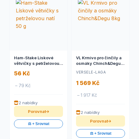
Ham-Stake Lískové
VL Krmivo pro činčily a
větvičky s petrželovou
osmáky Chinch&Degu
natí 50 g
8kg
VERSELE-LAGA
56 Kč
1 569 Kč
– 79 Kč
– 1 917 Kč
2 nabídky
Porovnat
2 nabídky
Porovnat
⚖️ + Srovnat
⚖️ + Srovnat