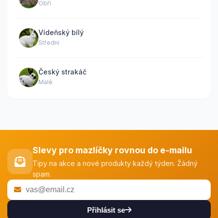
Obří
Vídeňský bílý
Střední
Český strakáč
Malé
Slevy pro mazlíčky rovnou do e-mailu
Tipy na akce a nové produkty každý týden. Žádný
spam.
Přihlásit se