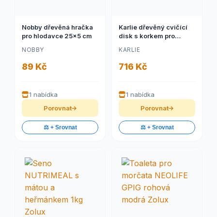
Nobby dřevěná hračka
Karlie dřevěný cvičící
pro hlodavce 25x5 cm
disk s korkem pro
hlodavce, průměr 30cm
NOBBY
KARLIE
89 Kč
716 Kč
1 nabídka
1 nabídka
Porovnat
Porovnat
⚖️ + Srovnat
⚖️ + Srovnat