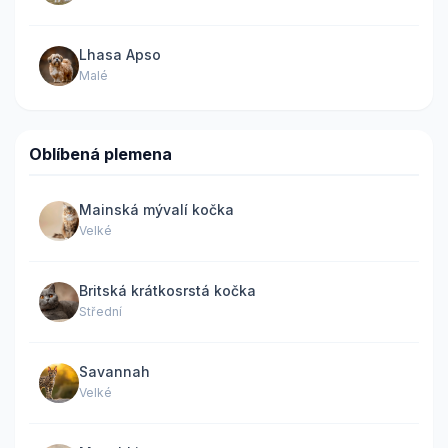
Lhasa Apso
Malé
Oblíbená plemena
Mainská mývalí kočka
Velké
Britská krátkosrstá kočka
Střední
Savannah
Velké