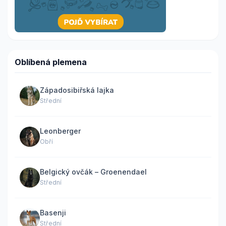
Oblíbená plemena
Západosibiřská lajka
Střední
Leonberger
Obří
Belgický ovčák – Groenendael
Střední
Basenji
Střední