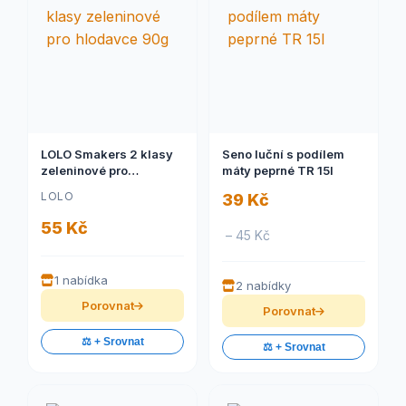
LOLO Smakers 2 klasy
Seno luční s podílem
zeleninové pro
máty peprné TR 15l
hlodavce 90g
LOLO
39 Kč
55 Kč
– 45 Kč
1 nabídka
2 nabídky
Porovnat
Porovnat
⚖️ + Srovnat
⚖️ + Srovnat