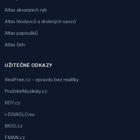
Atlas akvarijních ryb
Atlas hlodavců a drobných savců
Atlas papoušků
Atlas želv
UŽITEČNÉ ODKAZY
RealFree.cz - opravdu bez realitky
PražskéMuzikály.cz
RDY.cz
i-DIVADLO.eu
BIGG.cz
FMAN.cz