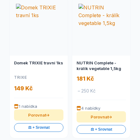
Domek TRIXIE travní 1ks
NUTRIN Complete -
králík vegetable 1,5kg
TRIXIE
181 Kč
149 Kč
– 250 Kč
1 nabídka
4 nabídky
Porovnat
Porovnat
⚖️ + Srovnat
⚖️ + Srovnat