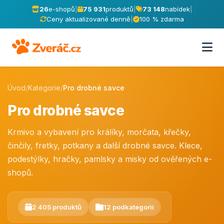
26
e-shopů
|
75 931
produktů
|
73 148
nabídek
|
Ceny aktualizované denně
|
100 % zdarma
Úvod
/
Kategorie
/
Pro drobné savce
Pro drobné savce
Krmivo a vybavení pro králíky, morčata, křečky,
činčily, fretky, potkany a další drobné savce. Klece,
podestýlky, hračky, pamlsky a misky od ověřených e-
shopů.
2 405 produktů
12 podkategorií