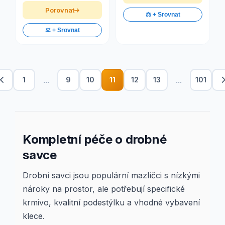
Porovnat
⚖️ + Srovnat
⚖️ + Srovnat
...
...
1
9
10
11
12
13
101
Kompletní péče o drobné
savce
Drobní savci jsou populární mazlíčci s nízkými
nároky na prostor, ale potřebují specifické
krmivo, kvalitní podestýlku a vhodné vybavení
klece.