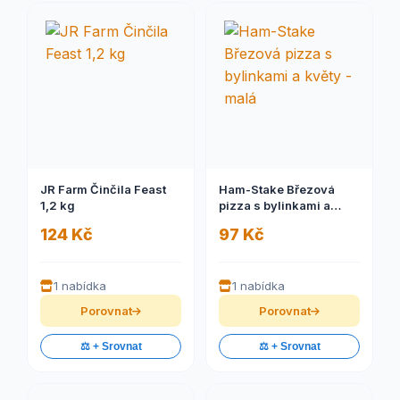
JR Farm Činčila Feast
Ham-Stake Březová
1,2 kg
pizza s bylinkami a
květy - malá
124 Kč
97 Kč
1 nabídka
1 nabídka
Porovnat
Porovnat
⚖️ + Srovnat
⚖️ + Srovnat