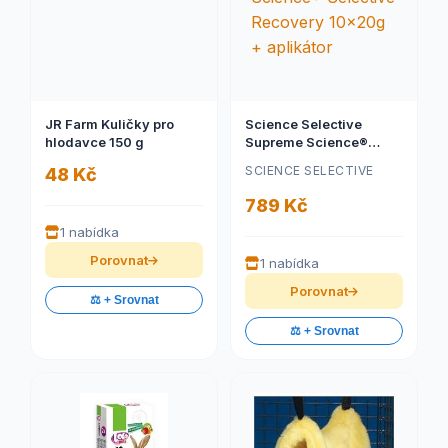
JR Farm Kuličky pro
Science Selective
hlodavce 150 g
Supreme Science®
Selective Recovery
SCIENCE SELECTIVE
48 Kč
10x20g + aplikátor
789 Kč
1 nabídka
Porovnat
1 nabídka
Porovnat
⚖️ + Srovnat
⚖️ + Srovnat