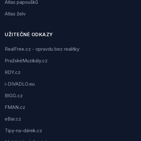
Atlas papoušků
Atlas želv
UŽITEČNÉ ODKAZY
RealFree.cz - opravdu bez realitky
PražskéMuzikály.cz
RDY.cz
i-DIVADLO.eu
BIGG.cz
FMAN.cz
eBar.cz
Tipy-na-dárek.cz