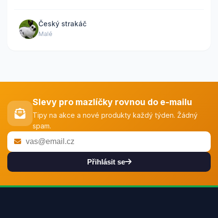
Český strakáč
Malé
Slevy pro mazlíčky rovnou do e-mailu
Tipy na akce a nové produkty každý týden. Žádný
spam.
Přihlásit se