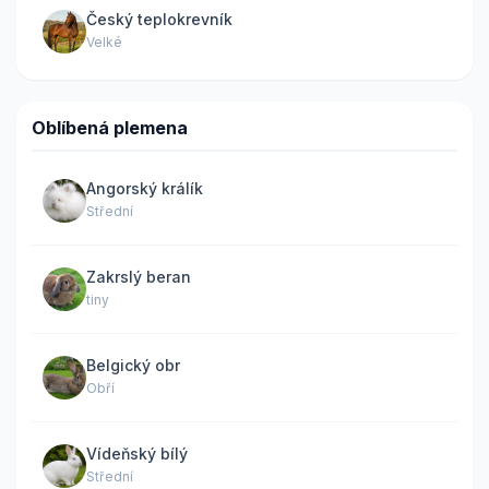
Český teplokrevník
Velké
Oblíbená plemena
Angorský králík
Střední
Zakrslý beran
tiny
Belgický obr
Obří
Vídeňský bílý
Střední