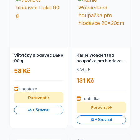
Větvičky hlodavec Dako
Karlie Wonderland
90 g
houpačka pro hlodavce
20x20cm
KARLIE
58 Kč
131 Kč
1 nabídka
Porovnat
1 nabídka
Porovnat
⚖️ + Srovnat
⚖️ + Srovnat