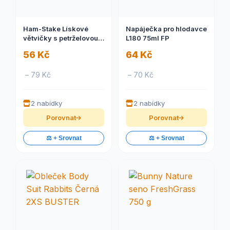
Ham-Stake Lískové
Napáječka pro hlodavce
větvičky s petrželovou
L180 75ml FP
natí 50 g
56 Kč
64 Kč
– 79 Kč
– 70 Kč
2 nabídky
2 nabídky
Porovnat
Porovnat
⚖️ + Srovnat
⚖️ + Srovnat