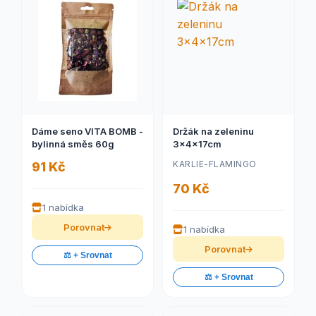
Dáme seno VITA BOMB -
Držák na zeleninu
bylinná směs 60g
3x4x17cm
KARLIE-FLAMINGO
91 Kč
70 Kč
1 nabídka
Porovnat
1 nabídka
Porovnat
⚖️ + Srovnat
⚖️ + Srovnat