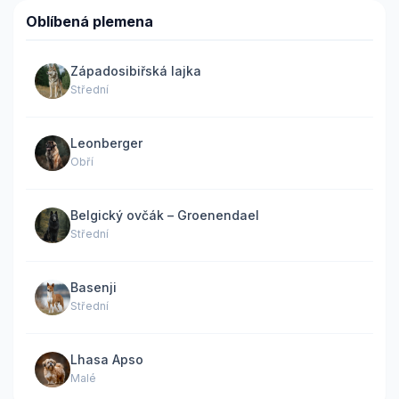
Oblíbená plemena
Západosibiřská lajka
Střední
Leonberger
Obří
Belgický ovčák – Groenendael
Střední
Basenji
Střední
Lhasa Apso
Malé