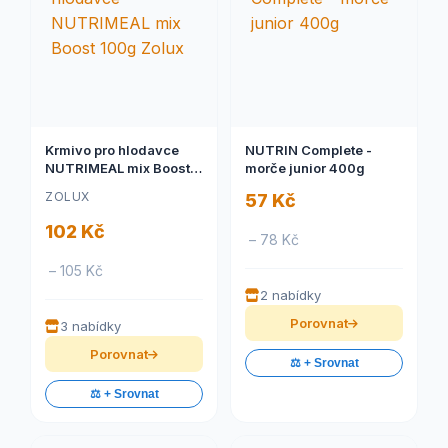
Krmivo pro hlodavce
NUTRIN Complete -
NUTRIMEAL mix Boost
morče junior 400g
100g Zolux
ZOLUX
57 Kč
102 Kč
– 78 Kč
– 105 Kč
2 nabídky
Porovnat
3 nabídky
Porovnat
⚖️ + Srovnat
⚖️ + Srovnat