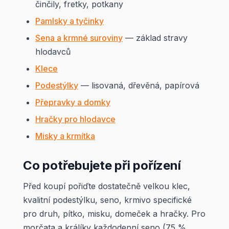
činčily, fretky, potkany
Pamlsky a tyčinky
Sena a krmné suroviny
— základ stravy
hlodavců
Klece
Podestýlky
— lisovaná, dřevěná, papírová
Přepravky a domky
Hračky pro hlodavce
Misky a krmítka
Co potřebujete při pořízení
Před koupí pořiďte dostatečně velkou klec,
kvalitní podestýlku, seno, krmivo specifické
pro druh, pítko, misku, domeček a hračky. Pro
morčata a králíky každodenní seno (75 %