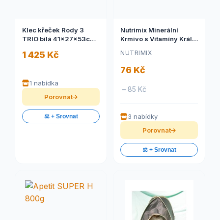
Klec křeček Rody 3
Nutrimix Minerální
TRIO bílá 41x27x53cm
Krmivo s Vitamíny Králík
Zolux
- 1kg
NUTRIMIX
1 425 Kč
76 Kč
1 nabídka
– 85 Kč
Porovnat
3 nabídky
⚖️ + Srovnat
Porovnat
⚖️ + Srovnat