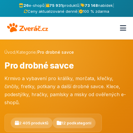
26
e-shopů
|
75 931
produktů
|
73 148
nabídek
|
Ceny aktualizované denně
|
100 % zdarma
Úvod
/
Kategorie
/
Pro drobné savce
Pro drobné savce
Krmivo a vybavení pro králíky, morčata, křečky,
činčily, fretky, potkany a další drobné savce. Klece,
podestýlky, hračky, pamlsky a misky od ověřených e-
shopů.
2 405 produktů
12 podkategorií