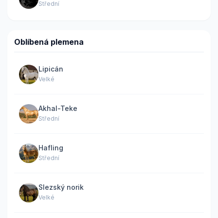
Střední
Oblíbená plemena
Lipicán
Velké
Akhal-Teke
Střední
Hafling
Střední
Slezský norik
Velké