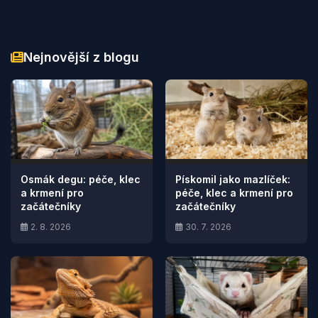
Nejnovější z blogu
Osmák degu: péče, klec
Pískomil jako mazlíček:
a krmení pro
péče, klec a krmení pro
začátečníky
začátečníky
2. 8. 2026
30. 7. 2026