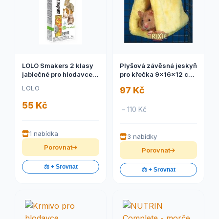
LOLO Smakers 2 klasy
Plyšová závěsná jeskyň
jablečné pro hlodavce
pro křečka 9x16x12 cm
90g
1 ks
LOLO
97 Kč
55 Kč
– 110 Kč
1 nabídka
3 nabídky
Porovnat
Porovnat
⚖️ + Srovnat
⚖️ + Srovnat