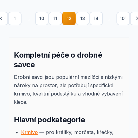
...
...
1
10
11
12
13
14
101
Kompletní péče o drobné
savce
Drobní savci jsou populární mazlíčci s nízkými
nároky na prostor, ale potřebují specifické
krmivo, kvalitní podestýlku a vhodné vybavení
klece.
Hlavní podkategorie
Krmivo
— pro králíky, morčata, křečky,