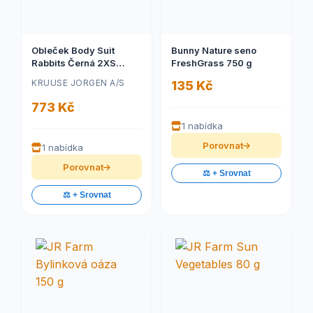
Obleček Body Suit
Bunny Nature seno
Rabbits Černá 2XS
FreshGrass 750 g
BUSTER
KRUUSE JORGEN A/S
135 Kč
773 Kč
1 nabídka
Porovnat
1 nabídka
Porovnat
⚖️ + Srovnat
⚖️ + Srovnat