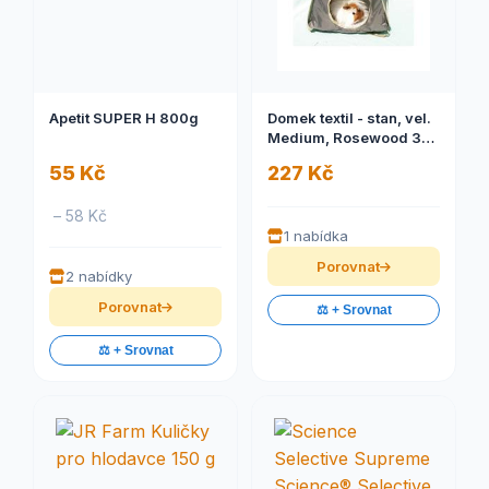
Apetit SUPER H 800g
Domek textil - stan, vel.
Medium, Rosewood 31 x
31 x 31 cm 1 ks
55 Kč
227 Kč
– 58 Kč
1 nabídka
Porovnat
2 nabídky
Porovnat
⚖️ + Srovnat
⚖️ + Srovnat