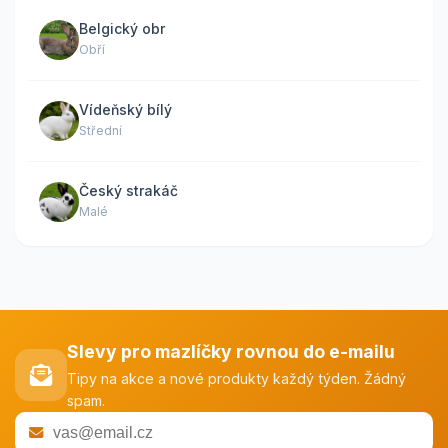
Belgický obr
Obří
Vídeňský bílý
Střední
Český strakáč
Malé
Slevy pro mazlíčky rovnou do e-mailu
Tipy na akce a nové produkty každý týden. Žádný
spam.