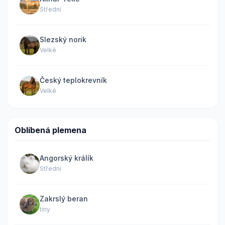
Střední
Slezský norik
Velké
Český teplokrevník
Velké
Oblíbená plemena
Angorský králík
Střední
Zakrslý beran
tiny