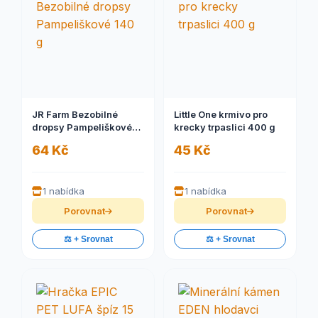
JR Farm Bezobilné
Little One krmivo pro
dropsy Pampeliškové
krecky trpaslici 400 g
140 g
64 Kč
45 Kč
1 nabídka
1 nabídka
Porovnat
Porovnat
⚖️ + Srovnat
⚖️ + Srovnat