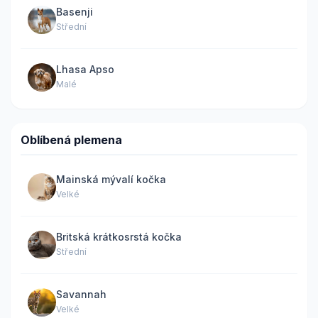
Basenji
Střední
Lhasa Apso
Malé
Oblíbená plemena
Mainská mývalí kočka
Velké
Britská krátkosrstá kočka
Střední
Savannah
Velké