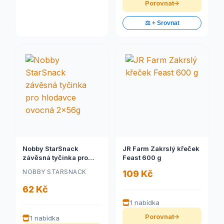
Porovnat
⚖️ + Srovnat
Nobby StarSnack
JR Farm Zakrslý křeček
závěsná tyčinka pro
Feast 600 g
hlodavce ovocná
NOBBY STARSNACK
109 Kč
2x56g
62 Kč
1 nabídka
Porovnat
1 nabídka