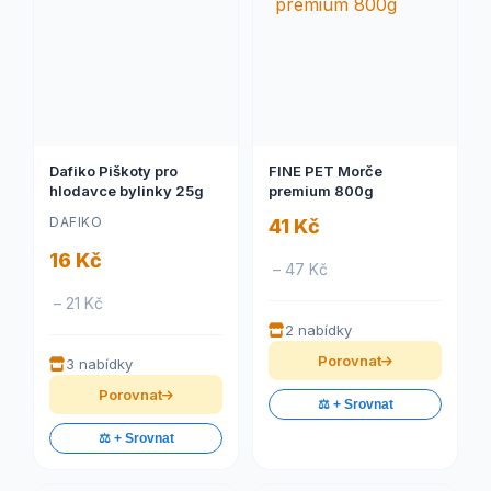
Dafiko Piškoty pro
FINE PET Morče
hlodavce bylinky 25g
premium 800g
DAFIKO
41 Kč
16 Kč
– 47 Kč
– 21 Kč
2 nabídky
Porovnat
3 nabídky
Porovnat
⚖️ + Srovnat
⚖️ + Srovnat