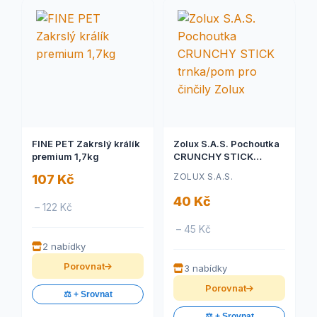
FINE PET Zakrslý králík
Zolux S.A.S. Pochoutka
premium 1,7kg
CRUNCHY STICK
trnka/pom pro činčily
ZOLUX S.A.S.
107 Kč
Zolux
40 Kč
– 122 Kč
– 45 Kč
2 nabídky
Porovnat
3 nabídky
Porovnat
⚖️ + Srovnat
⚖️ + Srovnat