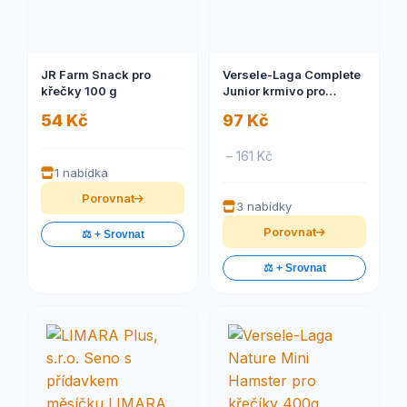
JR Farm Snack pro
Versele-Laga Complete
křečky 100 g
Junior krmivo pro
králíky 500g
54 Kč
97 Kč
– 161 Kč
1 nabídka
Porovnat
3 nabídky
Porovnat
⚖️ + Srovnat
⚖️ + Srovnat