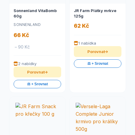
Sonnenland VitaBomb
JR Farm Plátky mrkve
60g
125g
SONNENLAND
62 Kč
66 Kč
1 nabídka
– 90 Kč
Porovnat
2 nabídky
⚖️ + Srovnat
Porovnat
⚖️ + Srovnat