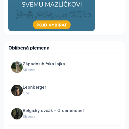
Oblíbená plemena
Západosibiřská lajka
Střední
Leonberger
Obří
Belgický ovčák – Groenendael
Střední