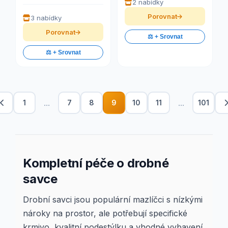
2 nabídky
Porovnat
3 nabídky
Porovnat
⚖️ + Srovnat
⚖️ + Srovnat
...
...
1
7
8
9
10
11
101
Kompletní péče o drobné
savce
Drobní savci jsou populární mazlíčci s nízkými
nároky na prostor, ale potřebují specifické
krmivo, kvalitní podestýlku a vhodné vybavení