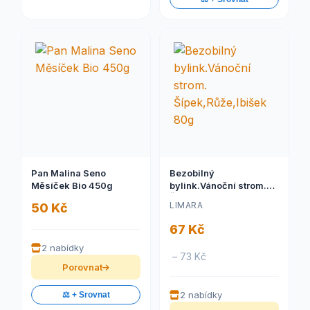
Pan Malina Seno
Bezobilný
Měsíček Bio 450g
bylink.Vánoční strom.
Šípek,Růže,Ibišek 80g
LIMARA
50 Kč
67 Kč
2 nabídky
– 73 Kč
Porovnat
2 nabídky
⚖️ + Srovnat