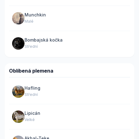
Munchkin
Malé
Bombajská kočka
Střední
Oblíbená plemena
Hafling
Střední
Lipicán
Velké
Akhal-Teke