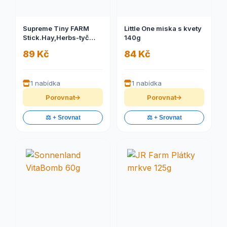
Supreme Tiny FARM
Little One miska s kvety
Stick.Hay,Herbs-tyč
140g
býložravec 2 ks, 100 g
89 Kč
84 Kč
1 nabídka
1 nabídka
Porovnat
Porovnat
⚖️ + Srovnat
⚖️ + Srovnat