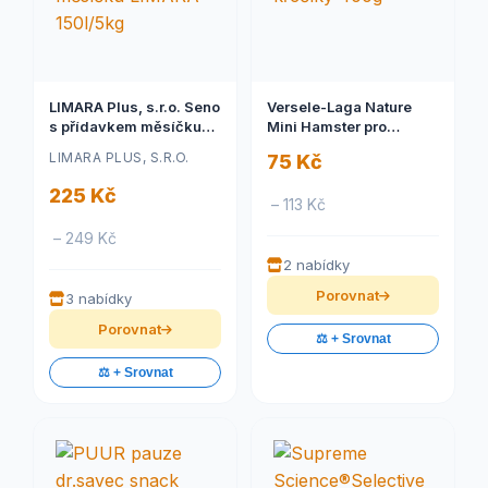
LIMARA Plus, s.r.o. Seno
Versele-Laga Nature
s přídavkem měsíčku
Mini Hamster pro
LIMARA 150l/5kg
křečíky 400g
LIMARA PLUS, S.R.O.
75 Kč
225 Kč
– 113 Kč
– 249 Kč
2 nabídky
Porovnat
3 nabídky
Porovnat
⚖️ + Srovnat
⚖️ + Srovnat