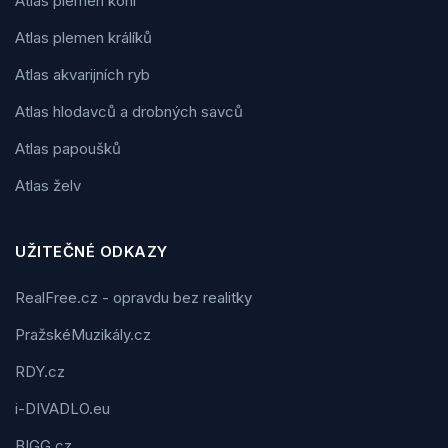
Atlas plemen koní
Atlas plemen králíků
Atlas akvarijních ryb
Atlas hlodavců a drobných savců
Atlas papoušků
Atlas želv
UŽITEČNÉ ODKAZY
RealFree.cz - opravdu bez realitky
PražskéMuzikály.cz
RDY.cz
i-DIVADLO.eu
BIGG.cz