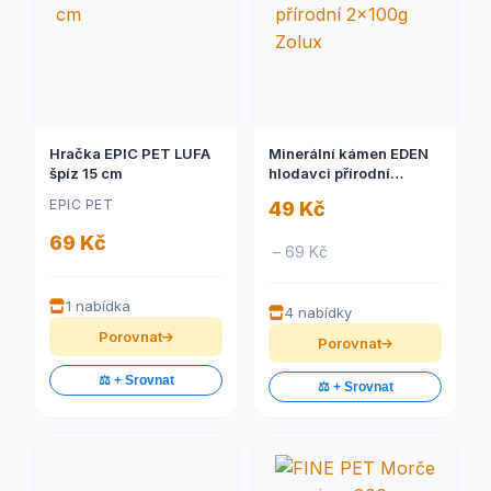
Hračka EPIC PET LUFA
Minerální kámen EDEN
špíz 15 cm
hlodavci přírodní
2x100g Zolux
EPIC PET
49 Kč
69 Kč
– 69 Kč
1 nabídka
4 nabídky
Porovnat
Porovnat
⚖️ + Srovnat
⚖️ + Srovnat