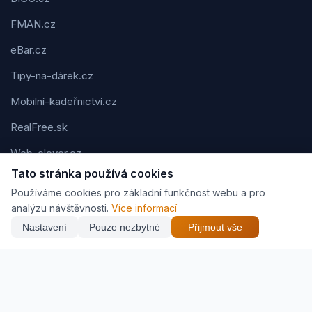
FMAN.cz
eBar.cz
Tipy-na-dárek.cz
Mobilní-kadeřnictví.cz
RealFree.sk
Web-clever.cz
Tato stránka používá cookies
Kvízov.cz
Používáme cookies pro základní funkčnost webu a pro
Karavaning.net
analýzu návštěvnosti.
Více informací
Nastavení
Pouze nezbytné
Přijmout vše
CVčko.eu
Podmínky použití
Ochrana osobních údajů
Cookies