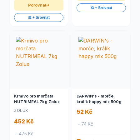
Porovnat
⚖️ + Srovnat
⚖️ + Srovnat
Krmivo pro morčata
DARWIN's - morče,
NUTRIMEAL 7kg Zolux
králík happy mix 500g
ZOLUX
52 Kč
452 Kč
– 74 Kč
– 475 Kč