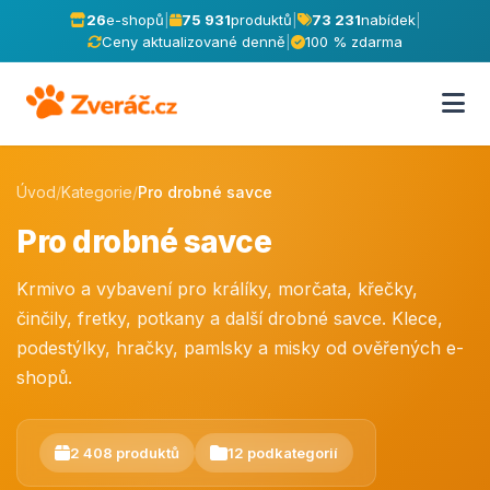
26
e-shopů
|
75 931
produktů
|
73 231
nabídek
|
Ceny aktualizované denně
|
100 % zdarma
Úvod
/
Kategorie
/
Pro drobné savce
Pro drobné savce
Krmivo a vybavení pro králíky, morčata, křečky,
činčily, fretky, potkany a další drobné savce. Klece,
podestýlky, hračky, pamlsky a misky od ověřených e-
shopů.
2 408 produktů
12 podkategorií