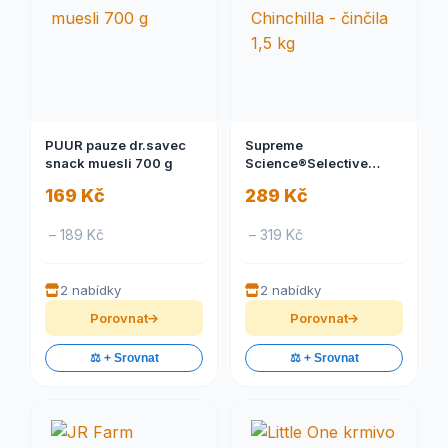
PUUR pauze dr.savec
Supreme
snack muesli 700 g
Science®Selective
Chinchilla - činčila 1,5
169 Kč
289 Kč
kg
– 189 Kč
– 319 Kč
2 nabídky
2 nabídky
Porovnat
Porovnat
⚖️ + Srovnat
⚖️ + Srovnat