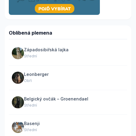
Oblíbená plemena
Západosibiřská lajka
Střední
Leonberger
Obří
Belgický ovčák – Groenendael
Střední
Basenji
Střední