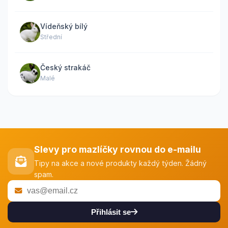
Vídeňský bílý
Střední
Český strakáč
Malé
Slevy pro mazlíčky rovnou do e-mailu
Tipy na akce a nové produkty každý týden. Žádný
spam.
Přihlásit se