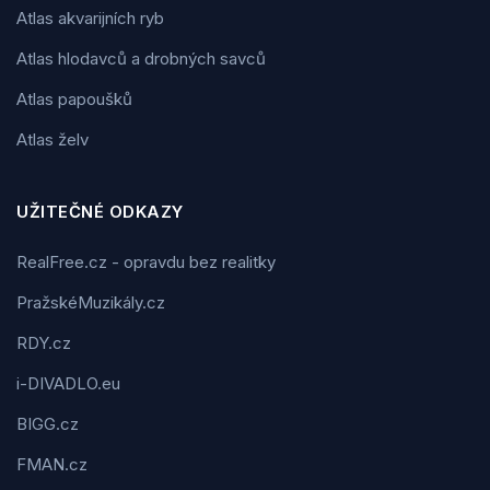
Atlas akvarijních ryb
Atlas hlodavců a drobných savců
Atlas papoušků
Atlas želv
UŽITEČNÉ ODKAZY
RealFree.cz - opravdu bez realitky
PražskéMuzikály.cz
RDY.cz
i-DIVADLO.eu
BIGG.cz
FMAN.cz