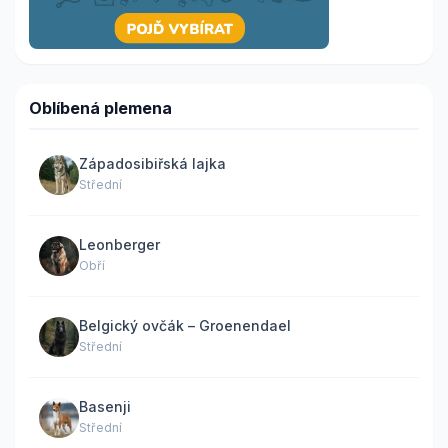
Oblíbená plemena
Západosibiřská lajka
Střední
Leonberger
Obří
Belgický ovčák – Groenendael
Střední
Basenji
Střední