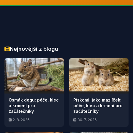
Nejnovější z blogu
Osmák degu: péče, klec
Pískomil jako mazlíček:
a krmení pro
péče, klec a krmení pro
začátečníky
začátečníky
2. 8. 2026
30. 7. 2026