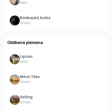
Malé
Bombajská kočka
Střední
Oblíbená plemena
Lipicán
Velké
Akhal-Teke
Střední
Hafling
Střední