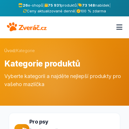
26
e-shopů
|
75 931
produktů
|
73 148
nabídek
|
Ceny aktualizované denně
|
100 % zdarma
Úvod
/
Kategorie
Kategorie produktů
Vyberte kategorii a najděte nejlepší produkty pro
vašeho mazlíčka
Pro psy