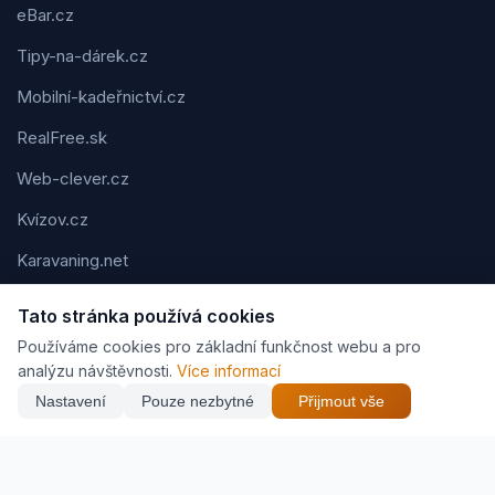
eBar.cz
Tipy-na-dárek.cz
Mobilní-kadeřnictví.cz
RealFree.sk
Web-clever.cz
Kvízov.cz
Karavaning.net
CVčko.eu
Tato stránka používá cookies
Používáme cookies pro základní funkčnost webu a pro
analýzu návštěvnosti.
Více informací
Nastavení
Pouze nezbytné
Přijmout vše
Podmínky použití
Ochrana osobních údajů
Cookies
Jak vyděláváme (affiliate)
© 2026 Zveráč.cz. Všechna práva vyhrazena. | Vytvořil
Pavel