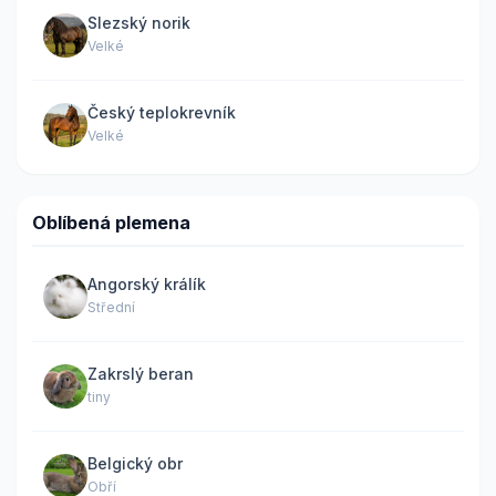
Slezský norik
Velké
Český teplokrevník
Velké
Oblíbená plemena
Angorský králík
Střední
Zakrslý beran
tiny
Belgický obr
Obří