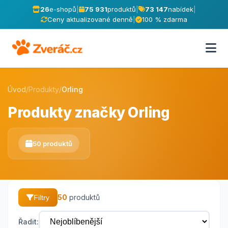
26
e-shopů
|
75 931
produktů
|
73 147
nabídek
|
Ceny aktualizované denně
|
100 % zdarma
Úvod
/
Produkty
/
Orling
Produkty značky Orling
50 produktů
50
produktů
Filtry
Řadit: