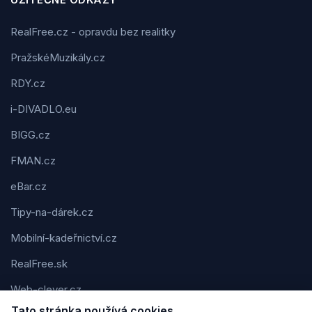
RealFree.cz - opravdu bez realitky
PražskéMuzikály.cz
RDY.cz
i-DIVADLO.eu
BIGG.cz
FMAN.cz
eBar.cz
Tipy-na-dárek.cz
Mobilní-kadeřnictví.cz
RealFree.sk
Web-clever.cz
Tato stránka používá cookies