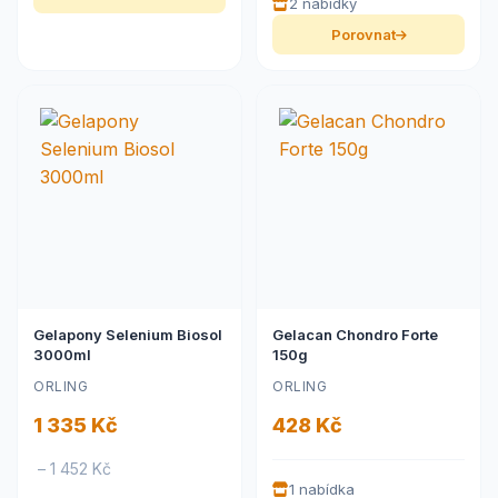
2 nabídky
Porovnat
Gelapony Selenium Biosol
Gelacan Chondro Forte
3000ml
150g
ORLING
ORLING
1 335 Kč
428 Kč
– 1 452 Kč
1 nabídka