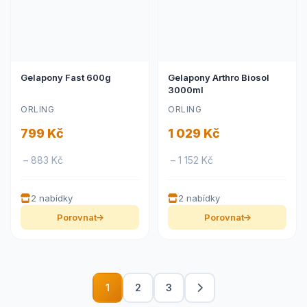
Gelapony Fast 600g
Gelapony Arthro Biosol
3000ml
ORLING
ORLING
799 Kč
1 029 Kč
– 883 Kč
– 1 152 Kč
2 nabídky
2 nabídky
Porovnat
Porovnat
1
2
3