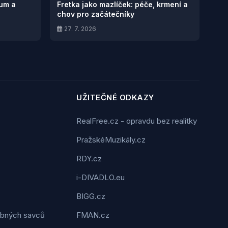
ium a
Fretka jako mazlíček: péče, krmení a
chov pro začátečníky
27. 7. 2026
UŽITEČNÉ ODKAZY
RealFree.cz - opravdu bez realitky
PražskéMuzikály.cz
RDY.cz
i-DIVADLO.eu
BIGG.cz
robných savců
FMAN.cz