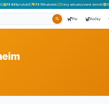
pů
|
75 931
produktů
|
73 111
nabídek
|
Ceny aktualizované denně
|
1
Psi
Kočky
heim