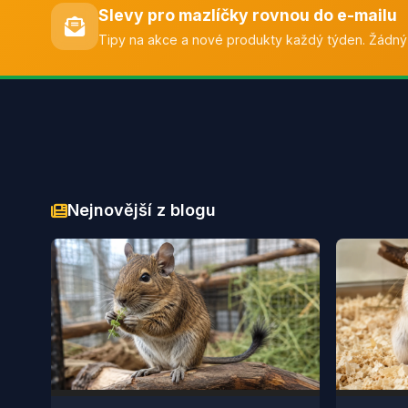
Fitmin
(218)
Slevy pro mazlíčky rovnou do e-mailu
FERPLAST
(218)
Tipy na akce a nové produkty každý týden. Žádný
Hagen
(217)
Aminela
(216)
Activ dog
(211)
Lucky Reptile
(209)
Marp
(206)
Jofi
(202)
Magic Cat
(201)
Ostatní
(201)
Eheim
(198)
Nejnovější z blogu
Churu
(184)
HUGS by Akinu
(180)
Rasco
(177)