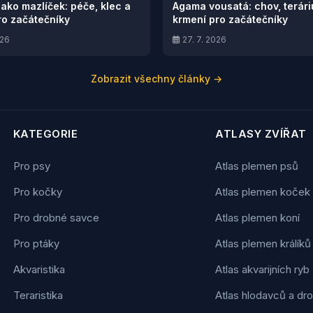
jako mazlíček: péče, klec a
Agama vousatá: chov, terár
ro začátečníky
krmení pro začátečníky
026
27. 7. 2026
Zobrazit všechny články →
KATEGORIE
ATLASY ZVÍŘAT
Pro psy
Atlas plemen psů
Pro kočky
Atlas plemen koček
Pro drobné savce
Atlas plemen koní
Pro ptáky
Atlas plemen králíků
Akvaristika
Atlas akvarijních ryb
Teraristika
Atlas hlodavců a d