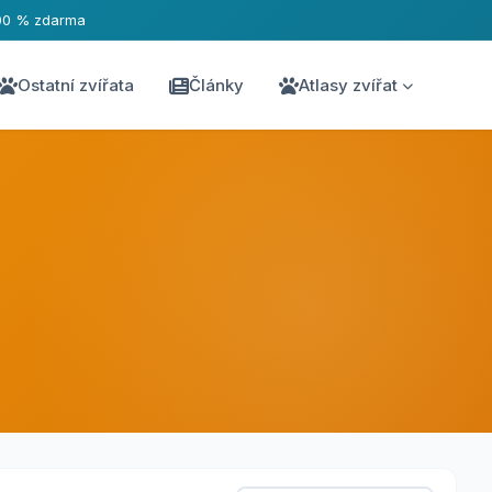
00 % zdarma
Ostatní zvířata
Články
Atlasy zvířat