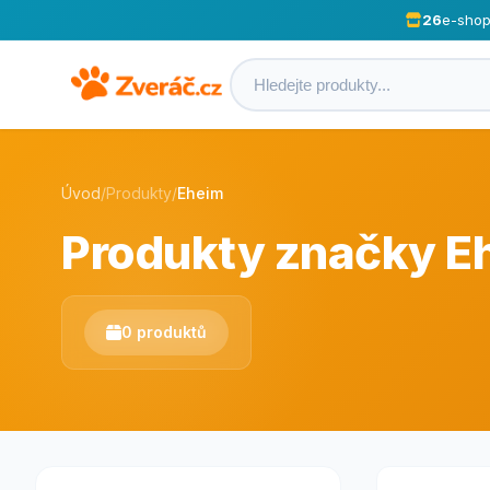
26
e-sho
Úvod
/
Produkty
/
Eheim
Produkty značky E
0 produktů