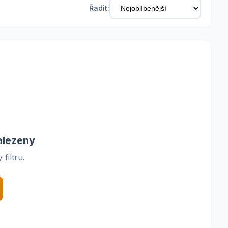
Řadit:
alezeny
filtru.