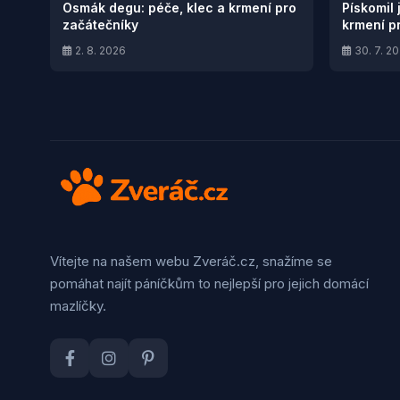
Osmák degu: péče, klec a krmení pro
Pískomil 
začátečníky
krmení p
2. 8. 2026
30. 7. 2
Vítejte na našem webu Zveráč.cz, snažíme se
pomáhat najít páníčkům to nejlepší pro jejich domácí
mazlíčky.