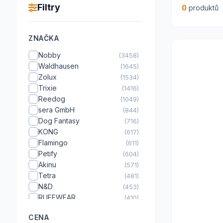
Filtry
0
produktů
ZNAČKA
Nobby
(3458)
Waldhausen
(1645)
Zolux
(1534)
Trixie
(1416)
Reedog
(1049)
sera GmbH
(844)
Dog Fantasy
(716)
KONG
(617)
Flamingo
(611)
Petify
(604)
Akinu
(571)
Tetra
(481)
N&D
(453)
RUFFWEAR
(410)
Tommi
(383)
CENA
KARLIE
(379)