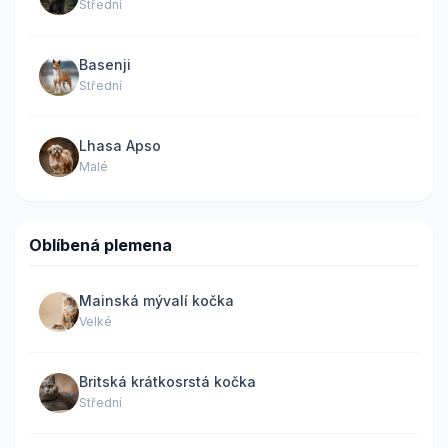
Střední
Basenji
Střední
Lhasa Apso
Malé
Oblíbená plemena
Mainská mývalí kočka
Velké
Britská krátkosrstá kočka
Střední