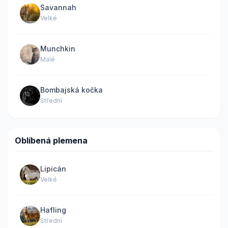
Savannah
Velké
Munchkin
Malé
Bombajská kočka
Střední
Oblíbená plemena
Lipicán
Velké
Hafling
Střední