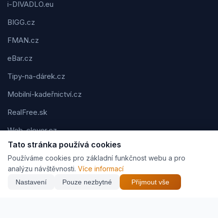
i-DIVADLO.eu
BIGG.cz
FMAN.cz
eBar.cz
Tipy-na-dárek.cz
Mobilní-kadeřnictví.cz
RealFree.sk
Web-clever.cz
Tato stránka používá cookies
Kvízov.cz
Používáme cookies pro základní funkčnost webu a pro
Karavaning.net
analýzu návštěvnosti.
Více informací
Nastavení
Pouze nezbytné
Přijmout vše
CVčko.eu