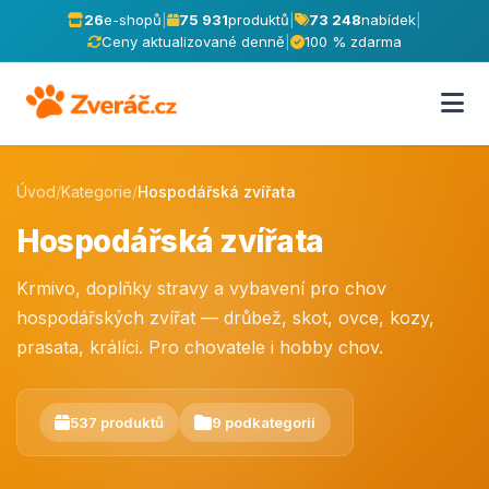
26
e-shopů
|
75 931
produktů
|
73 248
nabídek
|
Ceny aktualizované denně
|
100 % zdarma
Úvod
/
Kategorie
/
Hospodářská zvířata
Hospodářská zvířata
Krmivo, doplňky stravy a vybavení pro chov
hospodářských zvířat — drůbež, skot, ovce, kozy,
prasata, králíci. Pro chovatele i hobby chov.
537 produktů
9 podkategorií