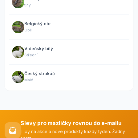
tiny
Belgický obr
Obří
Vídeňský bílý
Střední
Český strakáč
Malé
Slevy pro mazlíčky rovnou do e-mailu
Tipy na akce a nové produkty každý týden. Žádný