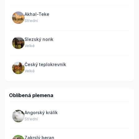
Akhal-Teke
Střední
Slezský norik
Velké
Český teplokrevník
Velké
Oblíbená plemena
Angorský králík
Střední
Zakrslý beran