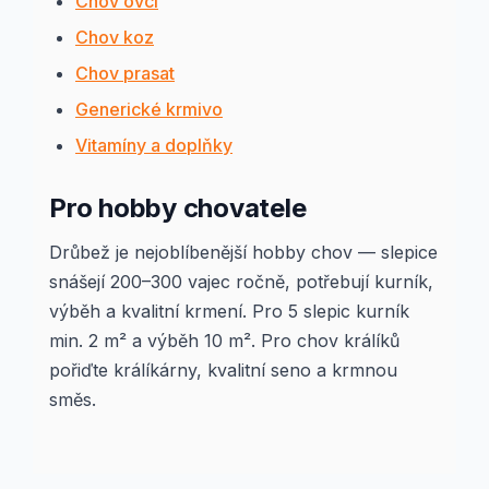
Chov ovcí
Chov koz
Chov prasat
Generické krmivo
Vitamíny a doplňky
Pro hobby chovatele
Drůbež je nejoblíbenější hobby chov — slepice
snášejí 200–300 vajec ročně, potřebují kurník,
výběh a kvalitní krmení. Pro 5 slepic kurník
min. 2 m² a výběh 10 m². Pro chov králíků
pořiďte králíkárny, kvalitní seno a krmnou
směs.