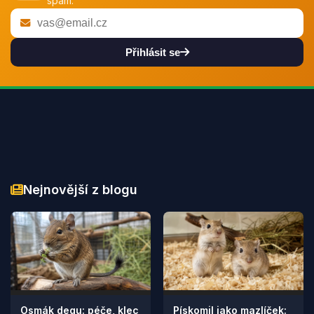
spam.
Přihlásit se
Nejnovější z blogu
Osmák degu: péče, klec
Pískomil jako mazlíček: