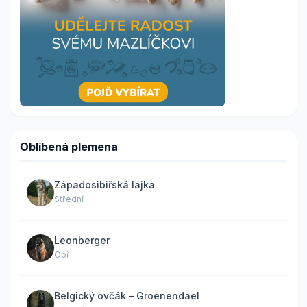
Oblíbená plemena
Západosibiřská lajka
Střední
Leonberger
Obří
Belgický ovčák – Groenendael